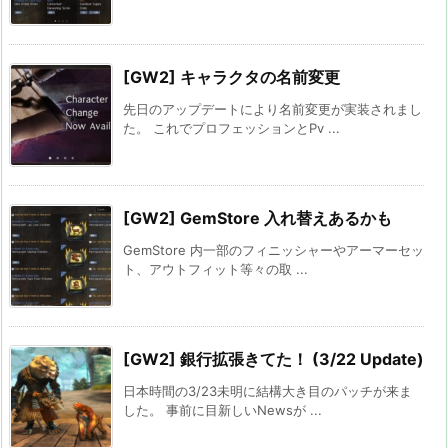
[GW2] キャラクタの名前変更
先日のアップデートにより名前変更が実装されまし
た。 これでプロフェッションとPv ...
[GW2] GemStore 入れ替えあるかも
GemStore 内一部のフィニッシャーやアーマーセッ
ト、アウトフィット等々の取 ...
[GW2] 銀行拡張きてた！ (3/22 Update)
日本時間の3/23未明に結構大き目のパッチが来ま
した。 事前に目新しいNewsが ...