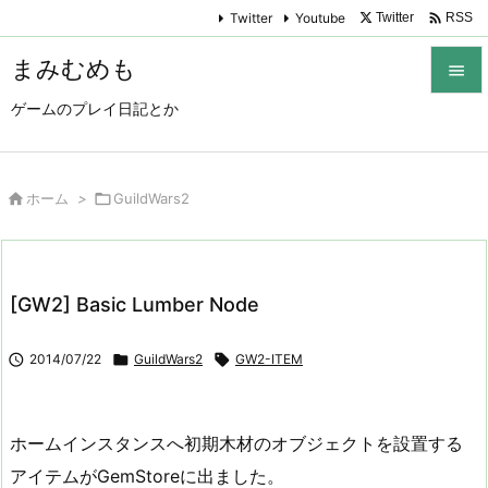

Twitter
Youtube
Twitter
RSS
まみむめも

ゲームのプレイ日記とか

メニュ

サイド

ホーム
>

GuildWars2

前へ

[GW2] Basic Lumber Node
次へ


2014/07/22

GuildWars2

GW2-ITEM
検索
ホームインスタンスへ初期木材のオブジェクトを設置する
アイテムがGemStoreに出ました。