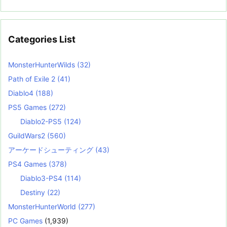
Categories List
MonsterHunterWilds
(32)
Path of Exile 2
(41)
Diablo4
(188)
PS5 Games
(272)
Diablo2-PS5
(124)
GuildWars2
(560)
アーケードシューティング
(43)
PS4 Games
(378)
Diablo3-PS4
(114)
Destiny
(22)
MonsterHunterWorld
(277)
PC Games
(1,939)