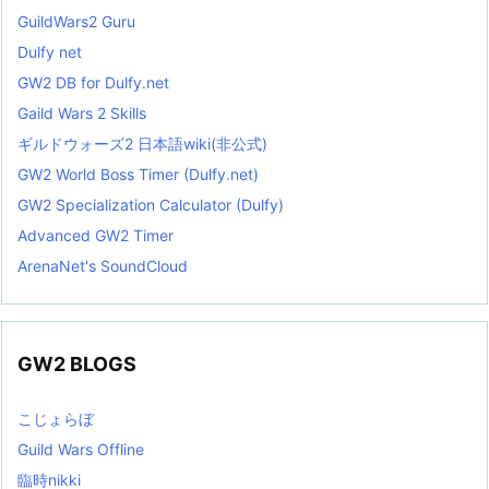
GuildWars2 Guru
Dulfy net
GW2 DB for Dulfy.net
Gaild Wars 2 Skills
ギルドウォーズ2 日本語wiki(非公式)
GW2 World Boss Timer (Dulfy.net)
GW2 Specialization Calculator (Dulfy)
Advanced GW2 Timer
ArenaNet's SoundCloud
GW2 BLOGS
こじょらぼ
Guild Wars Offline
臨時nikki