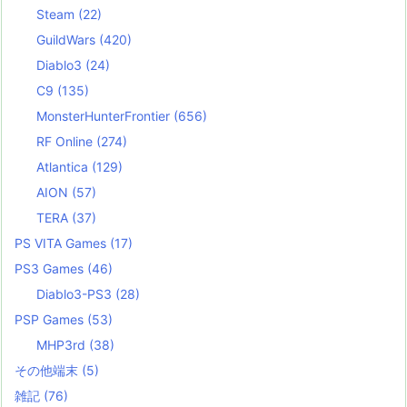
Steam
(22)
GuildWars
(420)
Diablo3
(24)
C9
(135)
MonsterHunterFrontier
(656)
RF Online
(274)
Atlantica
(129)
AION
(57)
TERA
(37)
PS VITA Games
(17)
PS3 Games
(46)
Diablo3-PS3
(28)
PSP Games
(53)
MHP3rd
(38)
その他端末
(5)
雑記
(76)