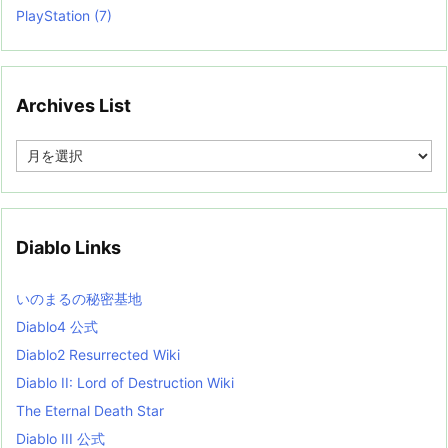
PlayStation
(7)
Archives List
A
r
c
h
i
v
Diablo Links
e
s
L
いのまるの秘密基地
i
s
Diablo4 公式
t
Diablo2 Resurrected Wiki
Diablo II: Lord of Destruction Wiki
The Eternal Death Star
Diablo III 公式