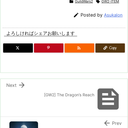

GuildWars2

GW2-ITEM

Posted by
Asukalon
よろしければシェアお願いします

Copy

Next

[GW2] The Dragon’s Reach

Prev