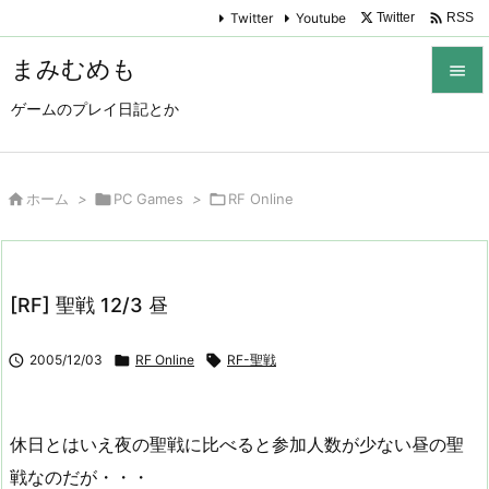

Twitter
Youtube
Twitter
RSS
まみむめも

ゲームのプレイ日記とか

メニュ

サイド

ホーム
>

PC Games
>

RF Online

前へ

[RF] 聖戦 12/3 昼
次へ


2005/12/03

RF Online

RF-聖戦
検索
休日とはいえ夜の聖戦に比べると参加人数が少ない昼の聖
戦なのだが・・・