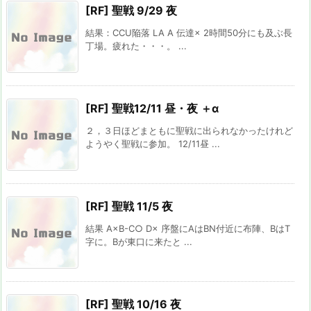
[RF] 聖戦 9/29 夜
結果：CCU陥落 LA A 伝達× 2時間50分にも及ぶ長
丁場。疲れた・・・。 ...
[RF] 聖戦12/11 昼・夜 ＋α
２，３日ほどまともに聖戦に出られなかったけれど
ようやく聖戦に参加。 12/11昼 ...
[RF] 聖戦 11/5 夜
結果 A×B-C○ D× 序盤にAはBN付近に布陣、BはT
字に。Bが東口に来たと ...
[RF] 聖戦 10/16 夜