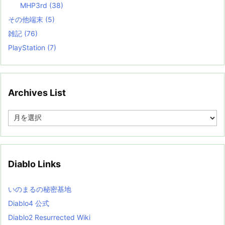
MHP3rd
(38)
その他端末
(5)
雑記
(76)
PlayStation
(7)
Archives List
A
r
c
h
i
v
Diablo Links
e
s
L
いのまるの秘密基地
i
s
Diablo4 公式
t
Diablo2 Resurrected Wiki