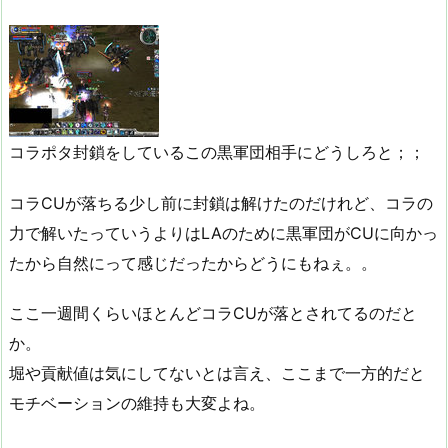
コラポタ封鎖をしているこの黒軍団相手にどうしろと；；
コラCUが落ちる少し前に封鎖は解けたのだけれど、コラの
力で解いたっていうよりはLAのために黒軍団がCUに向かっ
たから自然にって感じだったからどうにもねぇ。。
ここ一週間くらいほとんどコラCUが落とされてるのだと
か。
堀や貢献値は気にしてないとは言え、ここまで一方的だと
モチベーションの維持も大変よね。