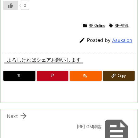
0

RF Online

RF-聖戦

Posted by
Asukalon
よろしければシェアお願いします

Copy

Next

[RF] GM降臨