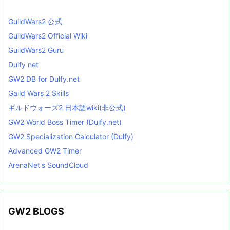
GuildWars2 公式
GuildWars2 Official Wiki
GuildWars2 Guru
Dulfy net
GW2 DB for Dulfy.net
Gaild Wars 2 Skills
ギルドウォーズ2 日本語wiki(非公式)
GW2 World Boss Timer (Dulfy.net)
GW2 Specialization Calculator (Dulfy)
Advanced GW2 Timer
ArenaNet's SoundCloud
GW2 BLOGS