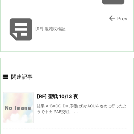


Prev
[RF] 混沌杖検証

関連記事
[RF] 聖戦 10/13 夜
結果 A-B×C○ D× 序盤はBがACUを攻めに行ったよ
うで中央でAB交戦。 ...