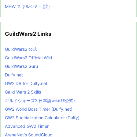
MHW スキルシミュ(泣)
GuildWars2 Links
GuildWars2 公式
GuildWars2 Official Wiki
GuildWars2 Guru
Dulfy net
GW2 DB for Dulfy.net
Gaild Wars 2 Skills
ギルドウォーズ2 日本語wiki(非公式)
GW2 World Boss Timer (Dulfy.net)
GW2 Specialization Calculator (Dulfy)
Advanced GW2 Timer
ArenaNet's SoundCloud