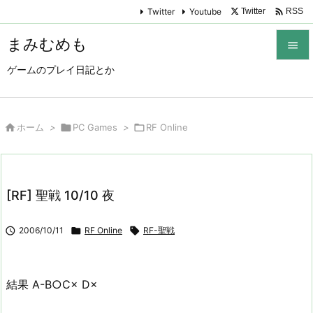

Twitter
Youtube
Twitter
RSS
まみむめも

ゲームのプレイ日記とか

メニュ

サイド

ホーム
>

PC Games
>

RF Online

前へ

[RF] 聖戦 10/10 夜
次へ


2006/10/11

RF Online

RF-聖戦
検索
結果 A-B○C× D×