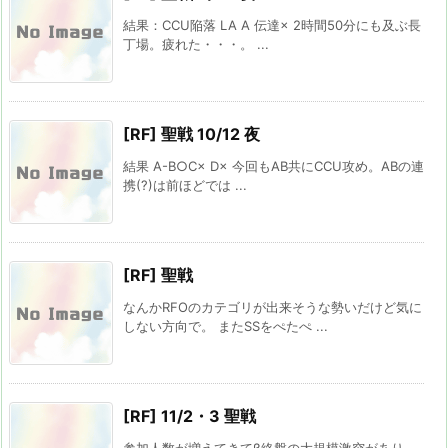
結果：CCU陥落 LA A 伝達× 2時間50分にも及ぶ長
丁場。疲れた・・・。 ...
[RF] 聖戦 10/12 夜
結果 A-B○C× D× 今回もAB共にCCU攻め。ABの連
携(?)は前ほどでは ...
[RF] 聖戦
なんかRFOのカテゴリが出来そうな勢いだけど気に
しない方向で。 またSSをぺたぺ ...
[RF] 11/2・3 聖戦
参加人数が増えてきてβ終盤の大規模激突があり、