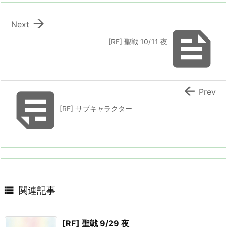

Next

[RF] 聖戦 10/11 夜


Prev
[RF] サブキャラクター

関連記事
[RF] 聖戦 9/29 夜