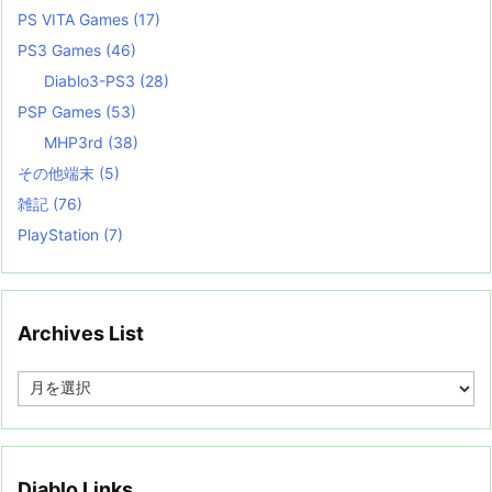
PS VITA Games
(17)
PS3 Games
(46)
Diablo3-PS3
(28)
PSP Games
(53)
MHP3rd
(38)
その他端末
(5)
雑記
(76)
PlayStation
(7)
Archives List
A
r
c
h
i
v
Diablo Links