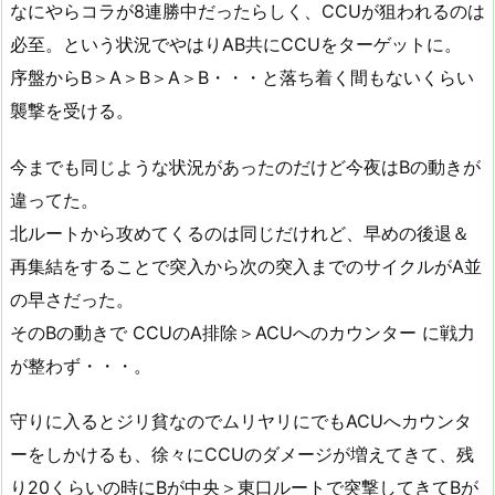
なにやらコラが8連勝中だったらしく、CCUが狙われるのは
必至。という状況でやはりAB共にCCUをターゲットに。
序盤からB＞A＞B＞A＞B・・・と落ち着く間もないくらい
襲撃を受ける。
今までも同じような状況があったのだけど今夜はBの動きが
違ってた。
北ルートから攻めてくるのは同じだけれど、早めの後退＆
再集結をすることで突入から次の突入までのサイクルがA並
の早さだった。
そのBの動きで CCUのA排除＞ACUへのカウンター に戦力
が整わず・・・。
守りに入るとジリ貧なのでムリヤリにでもACUへカウンタ
ーをしかけるも、徐々にCCUのダメージが増えてきて、残
り20くらいの時にBが中央＞東口ルートで突撃してきてBが