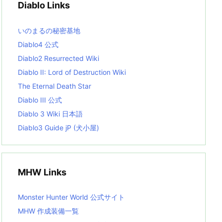
Diablo Links
e
s
L
いのまるの秘密基地
i
s
Diablo4 公式
t
Diablo2 Resurrected Wiki
Diablo II: Lord of Destruction Wiki
The Eternal Death Star
Diablo III 公式
Diablo 3 Wiki 日本語
Diablo3 Guide jP (犬小屋)
MHW Links
Monster Hunter World 公式サイト
MHW 作成装備一覧