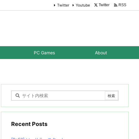

Twitter
Youtube
Twitter
RSS
PC Games
About
Recent Posts