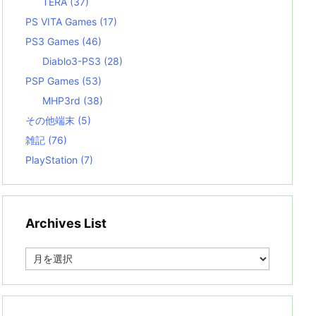
TERA
(37)
PS VITA Games
(17)
PS3 Games
(46)
Diablo3-PS3
(28)
PSP Games
(53)
MHP3rd
(38)
その他端末
(5)
雑記
(76)
PlayStation
(7)
Archives List
A
r
c
h
i
v