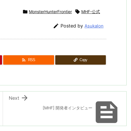

MonsterHunterFrontier

MHF-公式

Posted by
Asukalon

RSS
Copy

Next

[MHF] 開発者インタビュー