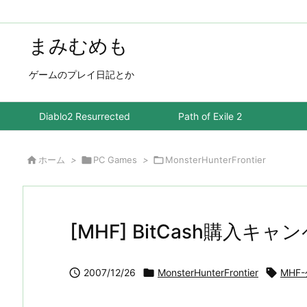
まみむめも
ゲームのプレイ日記とか
Diablo2 Resurrected
Path of Exile 2

ホーム
>

PC Games
>

MonsterHunterFrontier
[MHF] BitCash購入キャ

2007/12/26

MonsterHunterFrontier

MHF