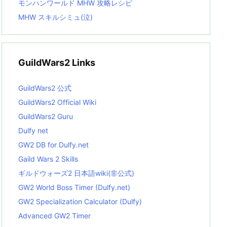
モンハンワールド MHW 攻略レシピ
MHW スキルシミュ(泣)
GuildWars2 Links
GuildWars2 公式
GuildWars2 Official Wiki
GuildWars2 Guru
Dulfy net
GW2 DB for Dulfy.net
Gaild Wars 2 Skills
ギルドウォーズ2 日本語wiki(非公式)
GW2 World Boss Timer (Dulfy.net)
GW2 Specialization Calculator (Dulfy)
Advanced GW2 Timer