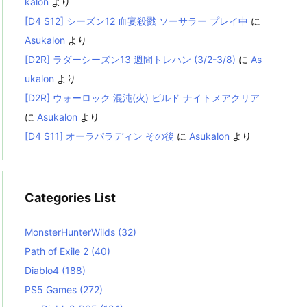
kalon
より
[D4 S12] シーズン12 血宴殺戮 ソーサラー プレイ中
に
Asukalon
より
[D2R] ラダーシーズン13 週間トレハン (3/2-3/8)
に
As
ukalon
より
[D2R] ウォーロック 混沌(火) ビルド ナイトメアクリア
に
Asukalon
より
[D4 S11] オーラパラディン その後
に
Asukalon
より
Categories List
MonsterHunterWilds
(32)
Path of Exile 2
(40)
Diablo4
(188)
PS5 Games
(272)