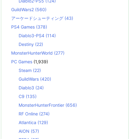
Diablo2-PS5
(124)
GuildWars2
(560)
アーケードシューティング
(43)
PS4 Games
(378)
Diablo3-PS4
(114)
Destiny
(22)
MonsterHunterWorld
(277)
PC Games
(1,939)
Steam
(22)
GuildWars
(420)
Diablo3
(24)
C9
(135)
MonsterHunterFrontier
(656)
RF Online
(274)
Atlantica
(129)
AION
(57)