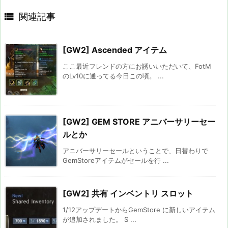

関連記事
[GW2] Ascended アイテム
ここ最近フレンドの方にお誘いいただいて、FotM
のLv10に通ってる今日この頃。 ...
[GW2] GEM STORE アニバーサリーセー
ルとか
アニバーサリーセールということで、日替わりで
GemStoreアイテムがセールを行 ...
[GW2] 共有 インベントリ スロット
1/12アップデートからGemStore に新しいアイテム
が追加されました。 S ...