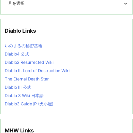
A
r
c
h
i
v
Diablo Links
e
s
L
いのまるの秘密基地
i
s
Diablo4 公式
t
Diablo2 Resurrected Wiki
Diablo II: Lord of Destruction Wiki
The Eternal Death Star
Diablo III 公式
Diablo 3 Wiki 日本語
Diablo3 Guide jP (犬小屋)
MHW Links