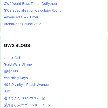
GW2 World Boss Timer (Dulfy.net)
GW2 Specialization Calculator (Dulfy)
Advanced GW2 Timer
ArenaNet's SoundCloud
GW2 BLOGS
こじょらぼ
Guild Wars Offline
臨時nikki
Vanishing Days
404 Divinity's Reach Avenue
美空
遅れてきたGuildWars2日記
猫好きな人のゲームメモブログ。