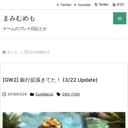

Twitter
Youtube
Twitter
RSS
まみむめも

ゲームのプレイ日記とか

メニュ

サイド

ホーム
>

GuildWars2

前へ

[GW2] 銀行拡張きてた！ (3/22 Update)
次へ


2016/03/24

GuildWars2

GW2-ITEM
検索