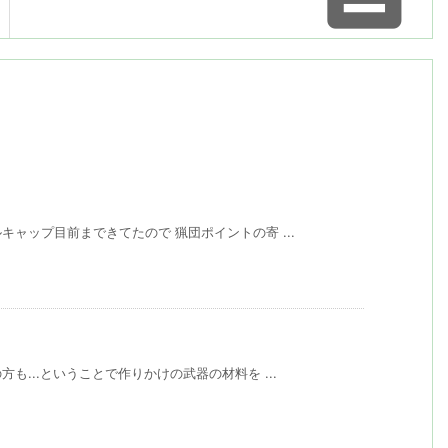
ャップ目前まできてたので 猟団ポイントの寄 ...
...ということで作りかけの武器の材料を ...