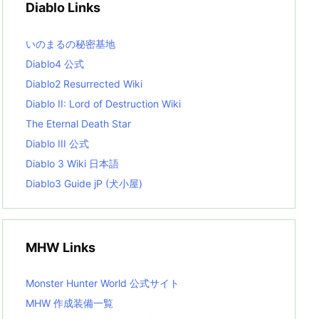
Diablo Links
e
s
L
いのまるの秘密基地
i
s
Diablo4 公式
t
Diablo2 Resurrected Wiki
Diablo II: Lord of Destruction Wiki
The Eternal Death Star
Diablo III 公式
Diablo 3 Wiki 日本語
Diablo3 Guide jP (犬小屋)
MHW Links
Monster Hunter World 公式サイト
MHW 作成装備一覧