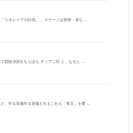
リオレイアの討伐」。 ステージは密林・昼な ...
闘技演習をちらほら ディア二匹 と、なると ...
、作る装備作る装備どれもこれも「竜玉」を要 ...