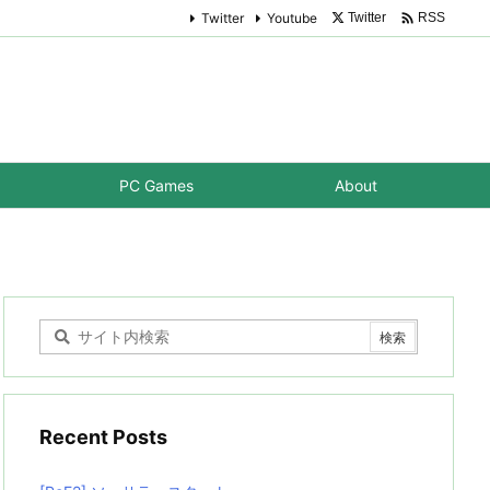

Twitter
Youtube
Twitter
RSS
PC Games
About
Recent Posts