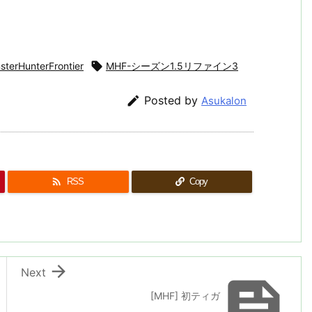
sterHunterFrontier

MHF-シーズン1.5リファイン3

Posted by
Asukalon

RSS
Copy

Next

[MHF] 初ティガ