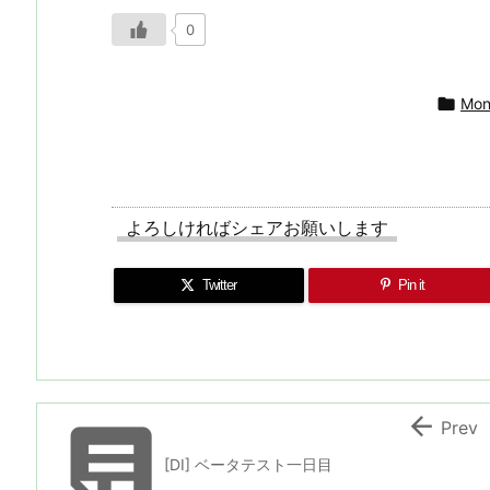
0

Mon
よろしければシェアお願いします
Twitter
Pin it


Prev
[DI] ベータテスト一日目