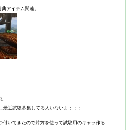
特典アイテム関連。
能。
..最近試験募集してる人いないよ；；；
二つ付いてきたので片方を使って試験用のキャラ作る