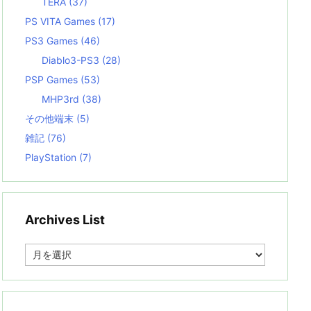
TERA
(37)
PS VITA Games
(17)
PS3 Games
(46)
Diablo3-PS3
(28)
PSP Games
(53)
MHP3rd
(38)
その他端末
(5)
雑記
(76)
PlayStation
(7)
Archives List
A
r
c
h
i
v