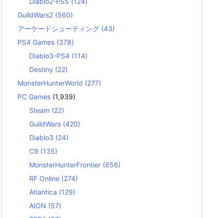
Diablo2-PS5
(124)
GuildWars2
(560)
アーケードシューティング
(43)
PS4 Games
(378)
Diablo3-PS4
(114)
Destiny
(22)
MonsterHunterWorld
(277)
PC Games
(1,939)
Steam
(22)
GuildWars
(420)
Diablo3
(24)
C9
(135)
MonsterHunterFrontier
(656)
RF Online
(274)
Atlantica
(129)
AION
(57)