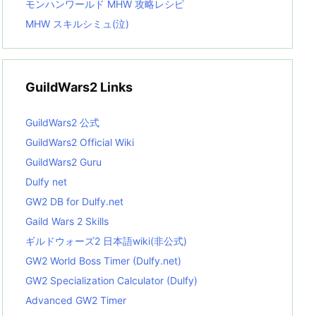
モンハンワールド MHW 攻略レシピ
MHW スキルシミュ(泣)
GuildWars2 Links
GuildWars2 公式
GuildWars2 Official Wiki
GuildWars2 Guru
Dulfy net
GW2 DB for Dulfy.net
Gaild Wars 2 Skills
ギルドウォーズ2 日本語wiki(非公式)
GW2 World Boss Timer (Dulfy.net)
GW2 Specialization Calculator (Dulfy)
Advanced GW2 Timer