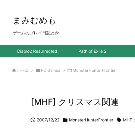
まみむめも
ゲームのプレイ日記とか
Diablo2 Resurrected
Path of Exile 2

ホーム
>

PC Games
>

MonsterHunterFrontier
[MHF] クリスマス関連

2007/12/22

MonsterHunterFrontier

MHF