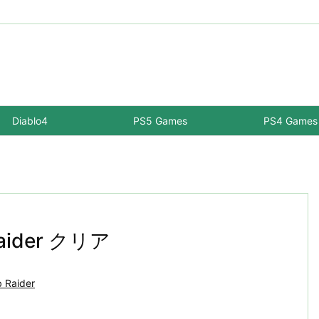
Diablo4
PS5 Games
PS4 Games
 Raider クリア
b Raider