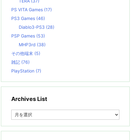
TERA
(37)
PS VITA Games
(17)
PS3 Games
(46)
Diablo3-PS3
(28)
PSP Games
(53)
MHP3rd
(38)
その他端末
(5)
雑記
(76)
PlayStation
(7)
Archives List
A
r
c
h
i
v