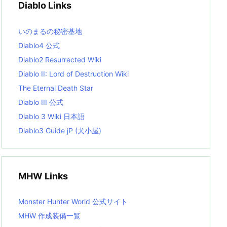
Diablo Links
e
s
L
いのまるの秘密基地
i
s
Diablo4 公式
t
Diablo2 Resurrected Wiki
Diablo II: Lord of Destruction Wiki
The Eternal Death Star
Diablo III 公式
Diablo 3 Wiki 日本語
Diablo3 Guide jP (犬小屋)
MHW Links
Monster Hunter World 公式サイト
MHW 作成装備一覧