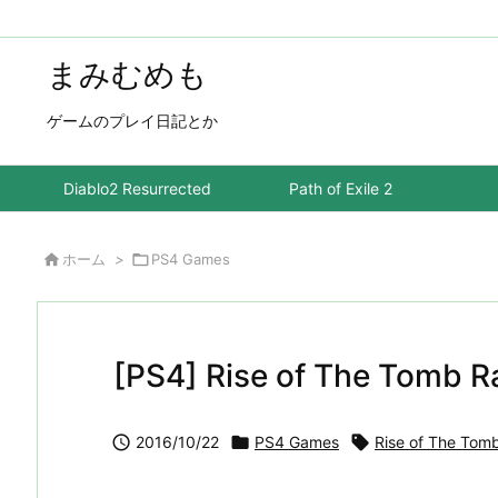
まみむめも
ゲームのプレイ日記とか
Diablo2 Resurrected
Path of Exile 2

ホーム
>

PS4 Games
[PS4] Rise of The Tomb

2016/10/22

PS4 Games

Rise of The Tom