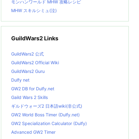
モンハンワールド MHW 攻略レシピ
MHW スキルシミュ(泣)
GuildWars2 Links
GuildWars2 公式
GuildWars2 Official Wiki
GuildWars2 Guru
Dulfy net
GW2 DB for Dulfy.net
Gaild Wars 2 Skills
ギルドウォーズ2 日本語wiki(非公式)
GW2 World Boss Timer (Dulfy.net)
GW2 Specialization Calculator (Dulfy)
Advanced GW2 Timer