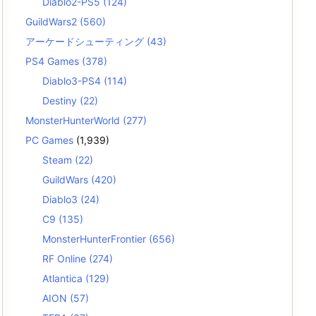
Diablo2-PS5
(124)
GuildWars2
(560)
アーケードシューティング
(43)
PS4 Games
(378)
Diablo3-PS4
(114)
Destiny
(22)
MonsterHunterWorld
(277)
PC Games
(1,939)
Steam
(22)
GuildWars
(420)
Diablo3
(24)
C9
(135)
MonsterHunterFrontier
(656)
RF Online
(274)
Atlantica
(129)
AION
(57)