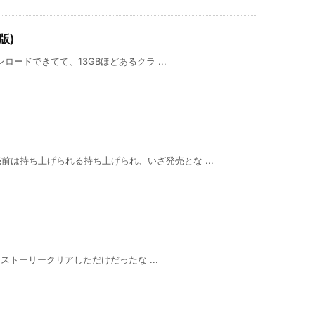
版)
ンロードできてて、13GBほどあるクラ ...
は持ち上げられる持ち上げられ、いざ発売とな ...
分はストーリークリアしただけだったな ...