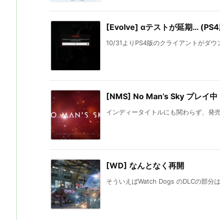
[Evolve] αテストが延期… (PS4
10/31よりPS4版のクライアントがダウ
[NMS] No Man’s Sky プレイ中
インディータイトルにも関わらず、発売前
[WD] なんとなく再開
そういえばWatch Dogs のDLCの部