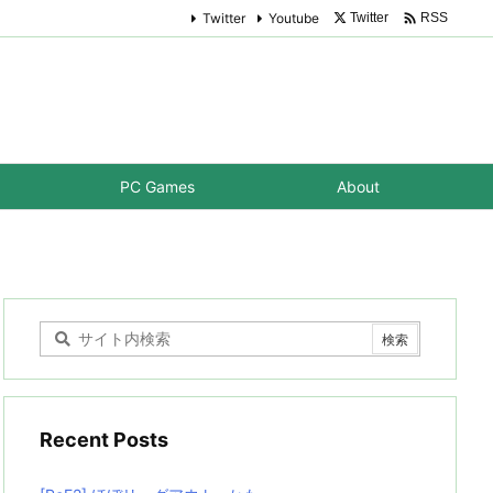

Twitter
Youtube
Twitter
RSS
PC Games
About
Recent Posts