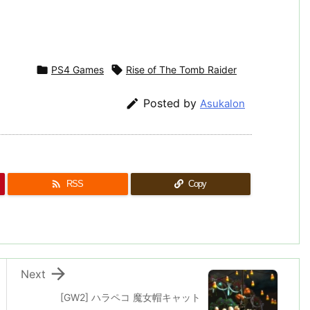

PS4 Games

Rise of The Tomb Raider

Posted by
Asukalon

RSS
Copy

Next
[GW2] ハラペコ 魔女帽キャット