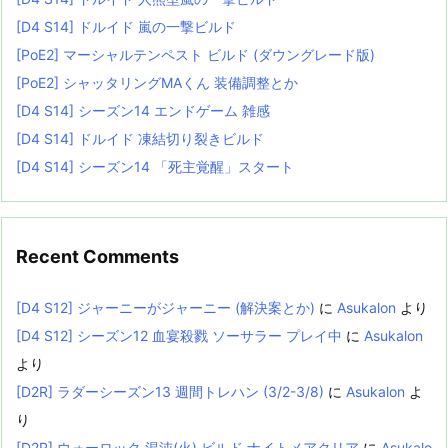
[D4 S14] ドルイド 嵐の一撃ビルド
[PoE2] マーシャルテンペスト ビルド (ダウングレード版)
[PoE2] シャッタリングMAくん 装備調整とか
[D4 S14] シーズン14 エンドゲーム 雑感
[D4 S14] ドルイド 凍結切り裂きビルド
[D4 S14] シーズン14 「死主覚醒」スタート
Recent Comments
[D4 S12] ジャーニーがジャーニー (解決案とか)
に
Asukalon
より
[D4 S12] シーズン12 血宴殺戮 ソーサラー プレイ中
に
Asukalon
より
[D2R] ラダーシーズン13 週間トレハン (3/2-3/8)
に
Asukalon
よ
り
[D2R] ウォーロック 混沌(火) ビルド ナイトメアクリア
に
Asukalo