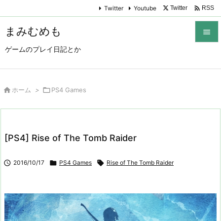

Twitter
Youtube
Twitter
RSS
まみむめも

ゲームのプレイ日記とか

メニュ

サイド

ホーム
>

PS4 Games

前へ

[PS4] Rise of The Tomb Raider
次へ


2016/10/17

PS4 Games

Rise of The Tomb Raider
検索