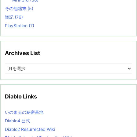
その他端末
(5)
雑記
(76)
PlayStation
(7)
Archives List
A
r
c
h
i
v
Diablo Links
e
s
L
いのまるの秘密基地
i
s
Diablo4 公式
t
Diablo2 Resurrected Wiki