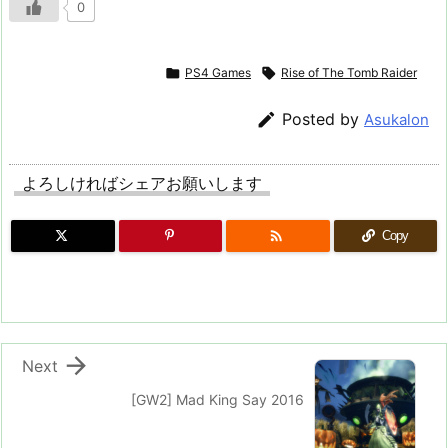
0

PS4 Games

Rise of The Tomb Raider

Posted by
Asukalon
よろしければシェアお願いします

Copy

Next
[GW2] Mad King Say 2016