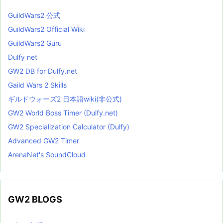
GuildWars2 公式
GuildWars2 Official Wiki
GuildWars2 Guru
Dulfy net
GW2 DB for Dulfy.net
Gaild Wars 2 Skills
ギルドウォーズ2 日本語wiki(非公式)
GW2 World Boss Timer (Dulfy.net)
GW2 Specialization Calculator (Dulfy)
Advanced GW2 Timer
ArenaNet's SoundCloud
GW2 BLOGS