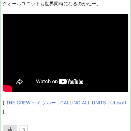
グオールユニットも世界同時になるのかねー。
[
THE CREW – ザ クルー | CALLING ALL UNITS | Ubisoft
]
0