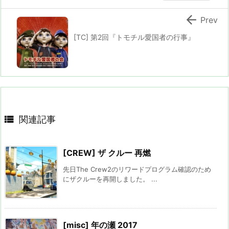

Prev
[TC] 第2回『トモチル愛国者の行事』

関連記事
[CREW] ザ クルー 再燃
先日The Crew2のリワードプログラム確認のため
にザクルーを再開しました。 ...
[misc] 年の瀬 2017