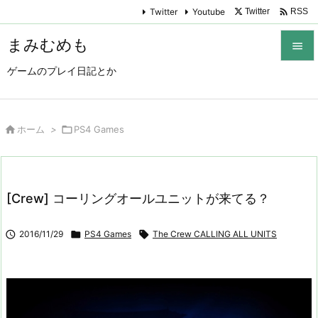

Twitter
Youtube
Twitter
RSS
まみむめも

ゲームのプレイ日記とか

メニュ

サイド

ホーム
>

PS4 Games

前へ

[Crew] コーリングオールユニットが来てる？
次へ


2016/11/29

PS4 Games

The Crew CALLING ALL UNITS
検索