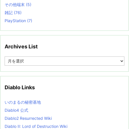
その他端末
(5)
雑記
(76)
PlayStation
(7)
Archives List
A
r
c
h
i
v
Diablo Links
e
s
L
いのまるの秘密基地
i
s
Diablo4 公式
t
Diablo2 Resurrected Wiki
Diablo II: Lord of Destruction Wiki