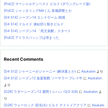
[PoE2] マーシャルテンペスト ビルド (ダウングレード版)
[PoE2] シャッタリングMAくん 装備調整とか
[D4 S14] シーズン14 エンドゲーム 雑感
[D4 S14] ドルイド 凍結切り裂きビルド
[D4 S14] シーズン14 「死主覚醒」スタート
[PoE2] アトラスパッシブは埋まった
Recent Comments
[D4 S12] ジャーニーがジャーニー (解決案とか)
に
Asukalon
より
[D4 S12] シーズン12 血宴殺戮 ソーサラー プレイ中
に
Asukalon
より
[D2R] ラダーシーズン13 週間トレハン (3/2-3/8)
に
Asukalon
よ
り
[D2R] ウォーロック 混沌(火) ビルド ナイトメアクリア
に
Asukalo