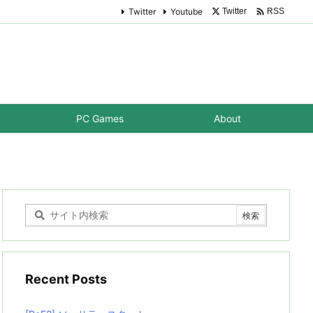

Twitter
Youtube
Twitter
RSS
PC Games
About
Recent Posts