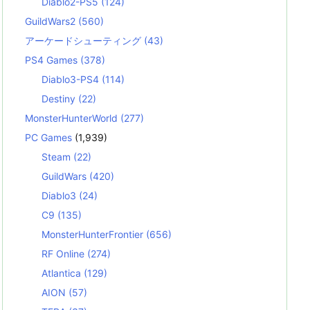
Diablo2-PS5
(124)
GuildWars2
(560)
アーケードシューティング
(43)
PS4 Games
(378)
Diablo3-PS4
(114)
Destiny
(22)
MonsterHunterWorld
(277)
PC Games
(1,939)
Steam
(22)
GuildWars
(420)
Diablo3
(24)
C9
(135)
MonsterHunterFrontier
(656)
RF Online
(274)
Atlantica
(129)
AION
(57)