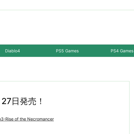
Diablo4
PS5 Games
PS4 Games
ack 27日発売！
o3-Rise of the Necromancer