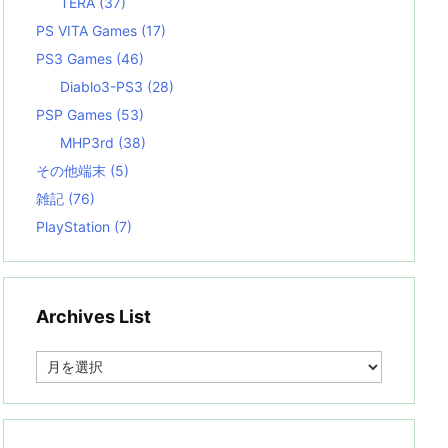
TERA
(37)
PS VITA Games
(17)
PS3 Games
(46)
Diablo3-PS3
(28)
PSP Games
(53)
MHP3rd
(38)
その他端末
(5)
雑記
(76)
PlayStation
(7)
Archives List
A
r
c
h
i
v