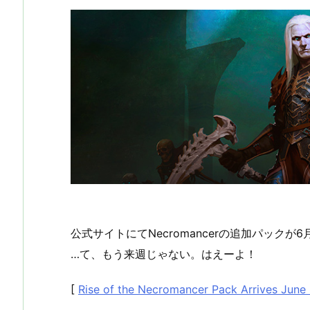
公式サイトにてNecromancerの追加パック
…て、もう来週じゃない。はえーよ！
[
Rise of the Necromancer Pack Arrives June 27