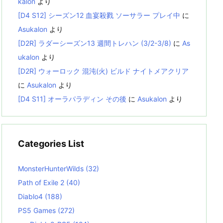
kalon
より
[D4 S12] シーズン12 血宴殺戮 ソーサラー プレイ中
に
Asukalon
より
[D2R] ラダーシーズン13 週間トレハン (3/2-3/8)
に
As
ukalon
より
[D2R] ウォーロック 混沌(火) ビルド ナイトメアクリア
に
Asukalon
より
[D4 S11] オーラパラディン その後
に
Asukalon
より
Categories List
MonsterHunterWilds
(32)
Path of Exile 2
(40)
Diablo4
(188)
PS5 Games
(272)