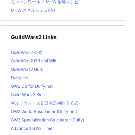
モンハンワールド MHW 攻略レシピ
MHW スキルシミュ(泣)
GuildWars2 Links
GuildWars2 公式
GuildWars2 Official Wiki
GuildWars2 Guru
Dulfy net
GW2 DB for Dulfy.net
Gaild Wars 2 Skills
ギルドウォーズ2 日本語wiki(非公式)
GW2 World Boss Timer (Dulfy.net)
GW2 Specialization Calculator (Dulfy)
Advanced GW2 Timer