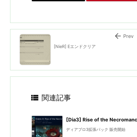

Prev
[NieR] Eエンドクリア

関連記事
[Dia3] Rise of the Necrom
ディアブロ3拡張パック 販売開始