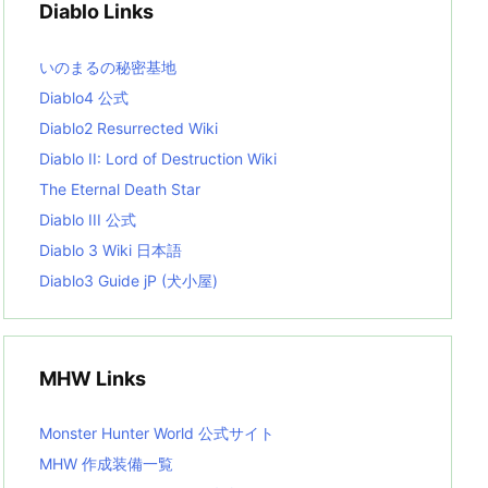
Diablo Links
e
s
L
いのまるの秘密基地
i
s
Diablo4 公式
t
Diablo2 Resurrected Wiki
Diablo II: Lord of Destruction Wiki
The Eternal Death Star
Diablo III 公式
Diablo 3 Wiki 日本語
Diablo3 Guide jP (犬小屋)
MHW Links
Monster Hunter World 公式サイト
MHW 作成装備一覧