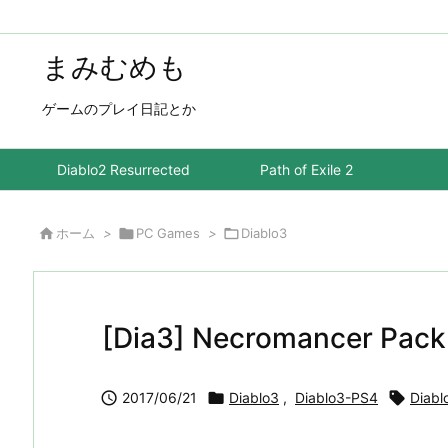
まみむめも
ゲームのプレイ日記とか
Diablo2 Resurrected
Path of Exile 2

ホーム
>

PC Games
>

Diablo3
[Dia3] Necromancer P

2017/06/21

Diablo3
,
Diablo3-PS4

Diabl