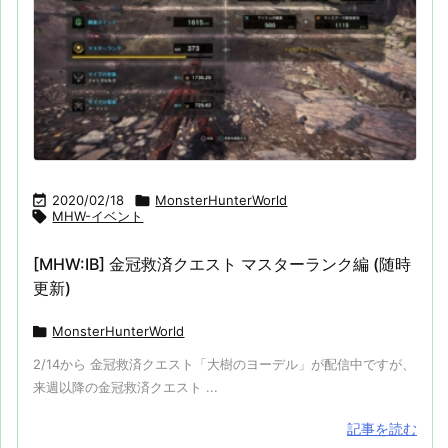

2020/02/18

MonsterHunterWorld

MHW-イベント
[MHW:IB] 金冠救済クエスト マスターランク編 (随時
更新)

MonsterHunterWorld
2/14から 金冠救済クエスト「大樹のヨーデル」が配信中ですが、
来週以降の金冠救済クエスト ...
記事を読む