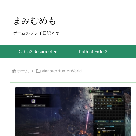
まみむめも
ゲームのプレイ日記とか
Diablo2 Resurrected
Path of Exile 2

ホーム
>

MonsterHunterWorld