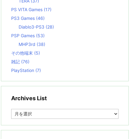
TERA
(37)
PS VITA Games
(17)
PS3 Games
(46)
Diablo3-PS3
(28)
PSP Games
(53)
MHP3rd
(38)
その他端末
(5)
雑記
(76)
PlayStation
(7)
Archives List
A
r
c
h
i
v