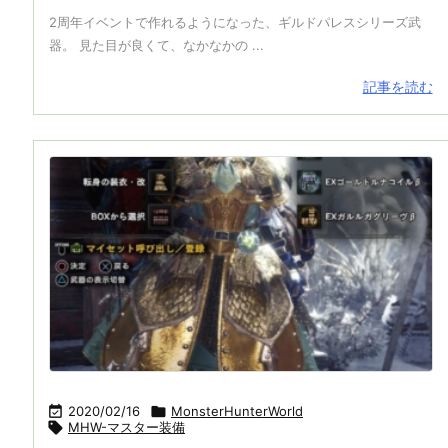
2周年イベントで作れるようになった、ギルドパレスシリーズ武
器。 見た目が良くて、なかなかの ...
記事を読む

2020/02/16

MonsterHunterWorld

MHW-マスター装備