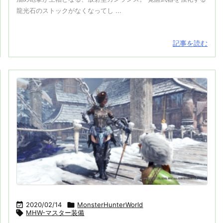
龍光石のストックがなくなってし ...
記事を読む

2020/02/14

MonsterHunterWorld

MHW-マスター装備