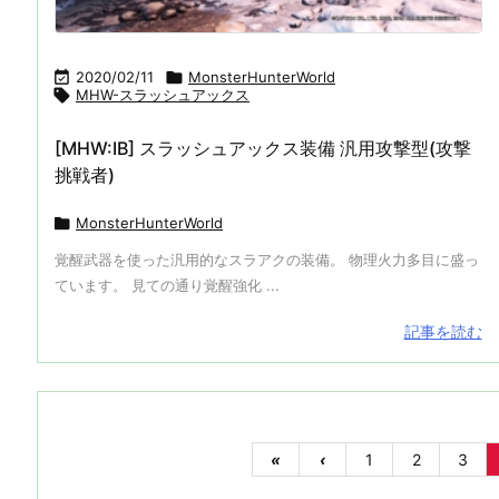

2020/02/11

MonsterHunterWorld

MHW-スラッシュアックス
[MHW:IB] スラッシュアックス装備 汎用攻撃型(攻撃
挑戦者)

MonsterHunterWorld
覚醒武器を使った汎用的なスラアクの装備。 物理火力多目に盛っ
ています。 見ての通り覚醒強化 ...
記事を読む
«
‹
1
2
3