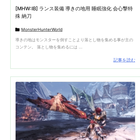
[MHW:IB] ランス装備 導きの地用 睡眠強化 会心撃特
殊 納刀

MonsterHunterWorld
導きの地はモンスターを倒すことより落とし物を集める事が主の
コンテン。 落とし物を集めるには ...
記事を読む