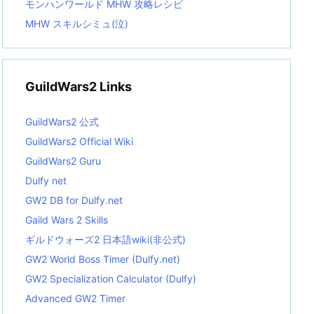
モンハンワールド MHW 攻略レシピ
MHW スキルシミュ(泣)
GuildWars2 Links
GuildWars2 公式
GuildWars2 Official Wiki
GuildWars2 Guru
Dulfy net
GW2 DB for Dulfy.net
Gaild Wars 2 Skills
ギルドウォーズ2 日本語wiki(非公式)
GW2 World Boss Timer (Dulfy.net)
GW2 Specialization Calculator (Dulfy)
Advanced GW2 Timer