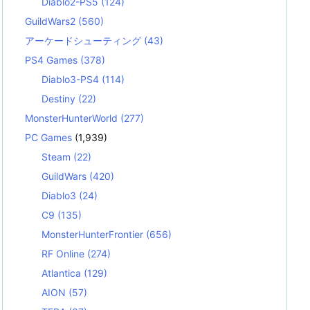
Diablo2-PS5
(124)
GuildWars2
(560)
アーケードシューティング
(43)
PS4 Games
(378)
Diablo3-PS4
(114)
Destiny
(22)
MonsterHunterWorld
(277)
PC Games
(1,939)
Steam
(22)
GuildWars
(420)
Diablo3
(24)
C9
(135)
MonsterHunterFrontier
(656)
RF Online
(274)
Atlantica
(129)
AION
(57)