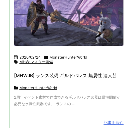

2020/02/24

MonsterHunterWorld

MHW-マスター装備
[MHW:IB] ランス装備 ギルドパレス 無属性 達人芸

MonsterHunterWorld
2周年イベント素材で作成できるギルドパレス武器は属性開放が
必要な水属性武器です。 ランスの ...
記事を読む