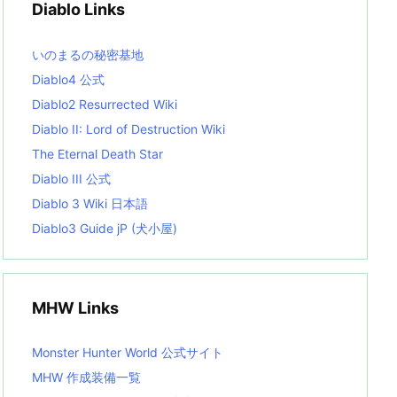
Diablo Links
e
s
L
いのまるの秘密基地
i
s
Diablo4 公式
t
Diablo2 Resurrected Wiki
Diablo II: Lord of Destruction Wiki
The Eternal Death Star
Diablo III 公式
Diablo 3 Wiki 日本語
Diablo3 Guide jP (犬小屋)
MHW Links
Monster Hunter World 公式サイト
MHW 作成装備一覧