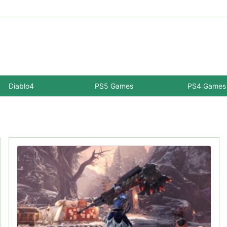
Diablo4
PS5 Games
PS4 Games