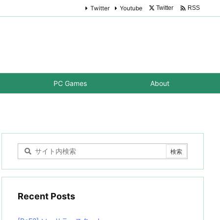

Twitter
Youtube
Twitter
RSS
PC Games
About
Recent Posts