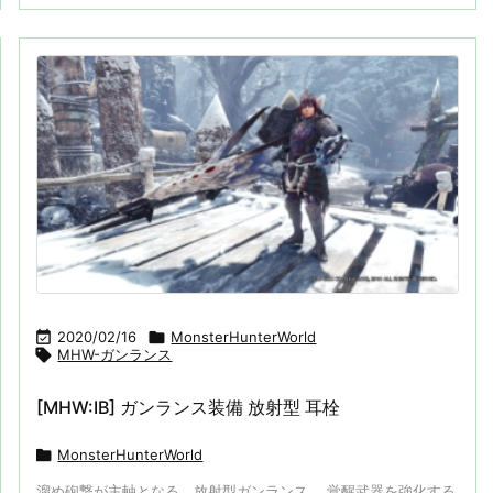

2020/02/16

MonsterHunterWorld

MHW-ガンランス
[MHW:IB] ガンランス装備 放射型 耳栓

MonsterHunterWorld
溜め砲撃が主軸となる、放射型ガンランス。 覚醒武器を強化する