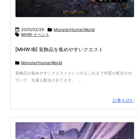

2020/02/29

MonsterHunterWorld

MHW-イベント
[MHW:IB] 装飾品を集めやすいクエスト

MonsterHunterWorld
装飾品が集めやすいクエストというのもこれまで何度か配信され
ていて、先週も配信されてます。 ...
記事を読む