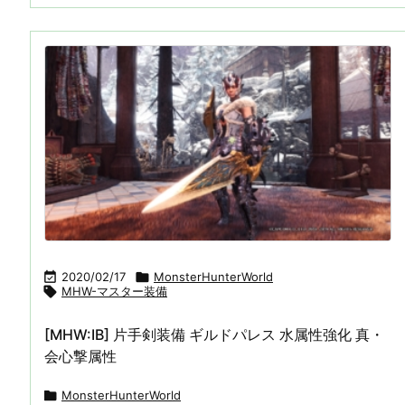

2020/02/17

MonsterHunterWorld

MHW-マスター装備
[MHW:IB] 片手剣装備 ギルドパレス 水属性強化 真・
会心撃属性

MonsterHunterWorld