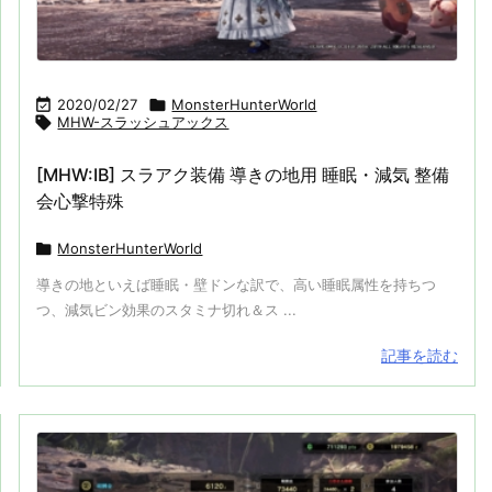

2020/02/27

MonsterHunterWorld

MHW-スラッシュアックス
[MHW:IB] スラアク装備 導きの地用 睡眠・減気 整備
会心撃特殊

MonsterHunterWorld
導きの地といえば睡眠・壁ドンな訳で、高い睡眠属性を持ちつ
つ、減気ビン効果のスタミナ切れ＆ス ...
記事を読む