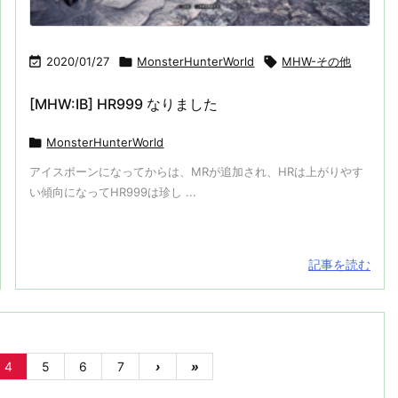

2020/01/27

MonsterHunterWorld

MHW-その他
[MHW:IB] HR999 なりました

MonsterHunterWorld
アイスボーンになってからは、MRが追加され、HRは上がりやす
い傾向になってHR999は珍し ...
記事を読む
4
5
6
7
›
»