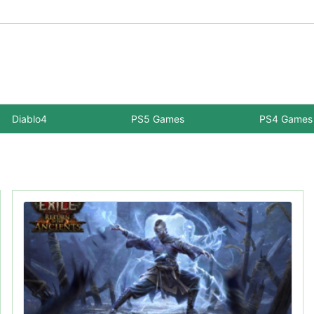
Diablo4
PS5 Games
PS4 Games