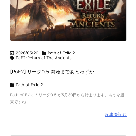

2026/05/26

Path of Exile 2

PoE2-Return of The Ancients
[PoE2] リーグ0.5 開始まであとわずか

Path of Exile 2
Path of Exile 2 リーグ0.5 が5月30日から始まります。もう今週
末ですね ...
記事を読む