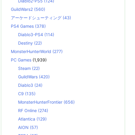
Diablo2-PS5
(124)
GuildWars2
(560)
アーケードシューティング
(43)
PS4 Games
(378)
Diablo3-PS4
(114)
Destiny
(22)
MonsterHunterWorld
(277)
PC Games
(1,939)
Steam
(22)
GuildWars
(420)
Diablo3
(24)
C9
(135)
MonsterHunterFrontier
(656)
RF Online
(274)
Atlantica
(129)
AION
(57)