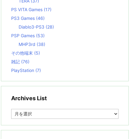
TERA
(37)
PS VITA Games
(17)
PS3 Games
(46)
Diablo3-PS3
(28)
PSP Games
(53)
MHP3rd
(38)
その他端末
(5)
雑記
(76)
PlayStation
(7)
Archives List
A
r
c
h
i
v