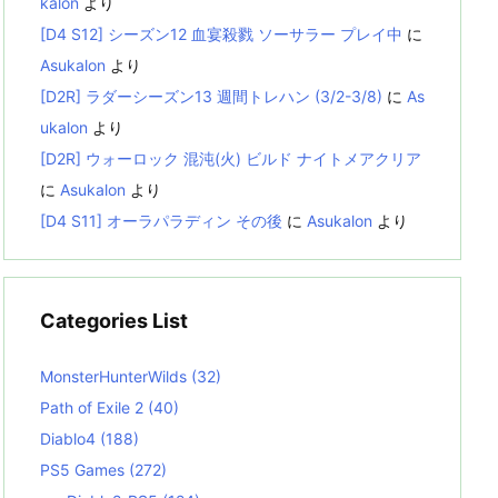
kalon
より
[D4 S12] シーズン12 血宴殺戮 ソーサラー プレイ中
に
Asukalon
より
[D2R] ラダーシーズン13 週間トレハン (3/2-3/8)
に
As
ukalon
より
[D2R] ウォーロック 混沌(火) ビルド ナイトメアクリア
に
Asukalon
より
[D4 S11] オーラパラディン その後
に
Asukalon
より
Categories List
MonsterHunterWilds
(32)
Path of Exile 2
(40)
Diablo4
(188)
PS5 Games
(272)