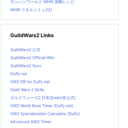
モンハンワールド MHW 攻略レシピ
MHW スキルシミュ(泣)
GuildWars2 Links
GuildWars2 公式
GuildWars2 Official Wiki
GuildWars2 Guru
Dulfy net
GW2 DB for Dulfy.net
Gaild Wars 2 Skills
ギルドウォーズ2 日本語wiki(非公式)
GW2 World Boss Timer (Dulfy.net)
GW2 Specialization Calculator (Dulfy)
Advanced GW2 Timer