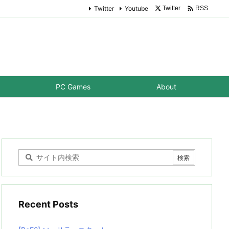

Twitter
Youtube
Twitter
RSS
PC Games
About
Recent Posts