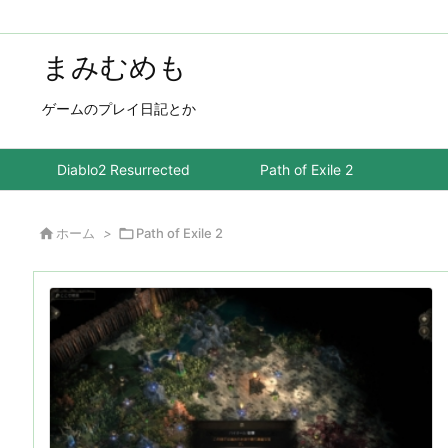
まみむめも
ゲームのプレイ日記とか
Diablo2 Resurrected
Path of Exile 2

ホーム
>

Path of Exile 2