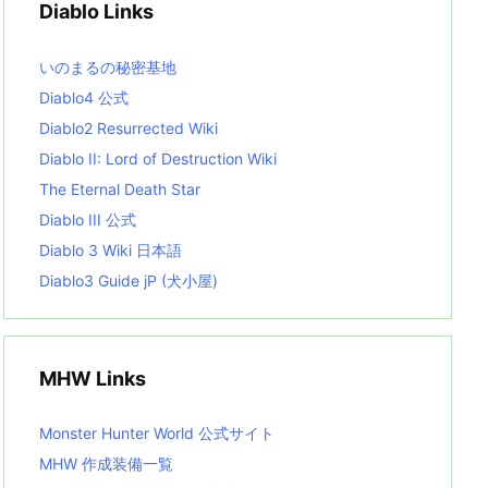
Diablo Links
e
s
L
いのまるの秘密基地
i
s
Diablo4 公式
t
Diablo2 Resurrected Wiki
Diablo II: Lord of Destruction Wiki
The Eternal Death Star
Diablo III 公式
Diablo 3 Wiki 日本語
Diablo3 Guide jP (犬小屋)
MHW Links
Monster Hunter World 公式サイト
MHW 作成装備一覧