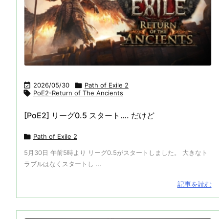

2026/05/30

Path of Exile 2

PoE2-Return of The Ancients
[PoE2] リーグ0.5 スタート…. だけど

Path of Exile 2
5月30日 午前5時より リーグ0.5がスタートしました。 大きなト
ラブルはなくスタートし ...
記事を読む