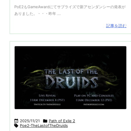
PoE2もGameAwardにてサプライズで新アセンダンシーの発表が
ありました。・・・昨年 ...
記事を読む

2025/11/21

Path of Exile 2

Poe2-TheLastofTheDruids