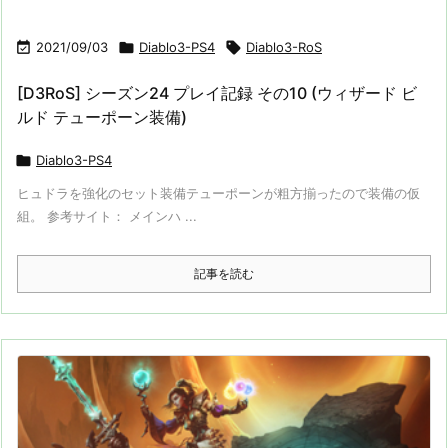

2021/09/03

Diablo3-PS4

Diablo3-RoS
[D3RoS] シーズン24 プレイ記録 その10 (ウィザード ビ
ルド テューポーン装備)

Diablo3-PS4
ヒュドラを強化のセット装備テューポーンが粗方揃ったので装備の仮
組。 参考サイト： メインハ ...
記事を読む