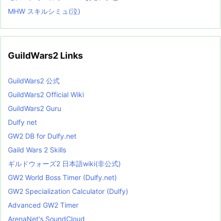
MHW スキルシミュ(泣)
GuildWars2 Links
GuildWars2 公式
GuildWars2 Official Wiki
GuildWars2 Guru
Dulfy net
GW2 DB for Dulfy.net
Gaild Wars 2 Skills
ギルドウォーズ2 日本語wiki(非公式)
GW2 World Boss Timer (Dulfy.net)
GW2 Specialization Calculator (Dulfy)
Advanced GW2 Timer
ArenaNet's SoundCloud