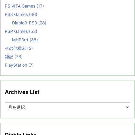
PS VITA Games
(17)
PS3 Games
(46)
Diablo3-PS3
(28)
PSP Games
(53)
MHP3rd
(38)
その他端末
(5)
雑記
(76)
PlayStation
(7)
Archives List
A
r
c
h
i
v
Diablo Links