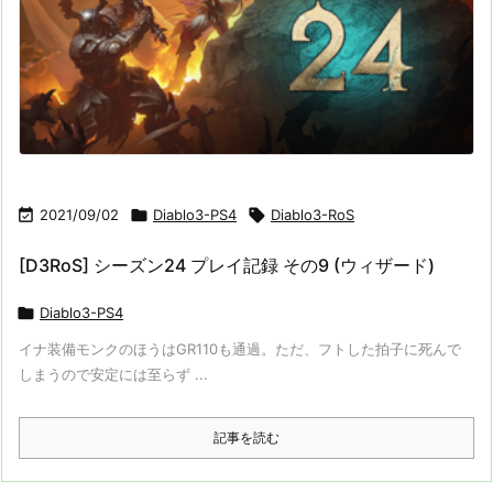

2021/09/02

Diablo3-PS4

Diablo3-RoS
[D3RoS] シーズン24 プレイ記録 その9 (ウィザード)

Diablo3-PS4
イナ装備モンクのほうはGR110も通過。ただ、フトした拍子に死んで
しまうので安定には至らず ...
記事を読む