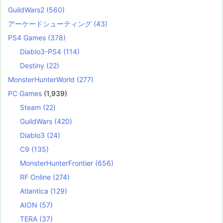
GuildWars2
(560)
アーケードシューティング
(43)
PS4 Games
(378)
Diablo3-PS4
(114)
Destiny
(22)
MonsterHunterWorld
(277)
PC Games
(1,939)
Steam
(22)
GuildWars
(420)
Diablo3
(24)
C9
(135)
MonsterHunterFrontier
(656)
RF Online
(274)
Atlantica
(129)
AION
(57)
TERA
(37)