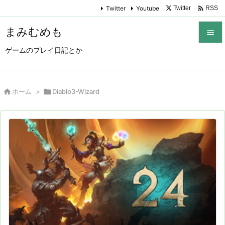

Twitter
Youtube
Twitter
RSS
まみむめも

ゲームのプレイ日記とか

メニュ

サイド

ホーム
>

Diablo3-Wizard

前へ

次へ

検索