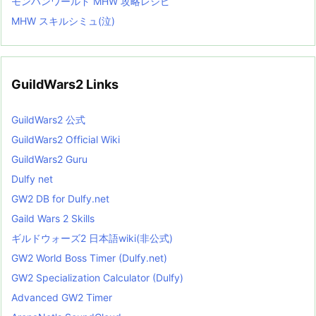
モンハンワールド MHW 攻略レシピ
MHW スキルシミュ(泣)
GuildWars2 Links
GuildWars2 公式
GuildWars2 Official Wiki
GuildWars2 Guru
Dulfy net
GW2 DB for Dulfy.net
Gaild Wars 2 Skills
ギルドウォーズ2 日本語wiki(非公式)
GW2 World Boss Timer (Dulfy.net)
GW2 Specialization Calculator (Dulfy)
Advanced GW2 Timer