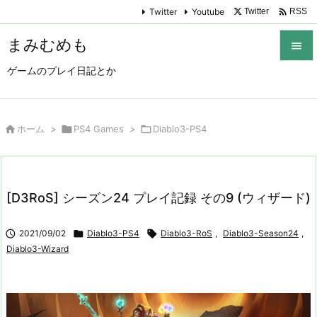

Twitter
Youtube
Twitter
RSS
まみむめも

ゲームのプレイ日記とか

メニュ

サイド

ホーム
>

PS4 Games
>

Diablo3-PS4

前へ

[D3RoS] シーズン24 プレイ記録 その9 (ウィザード)
次へ


2021/09/02

Diablo3-PS4

Diablo3-RoS
,
Diablo3-Season24
,
検索
Diablo3-Wizard