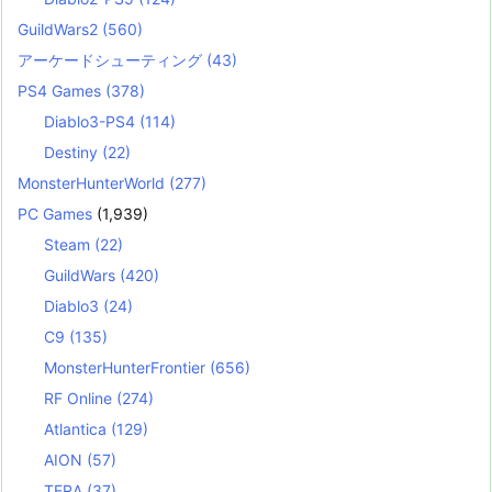
GuildWars2
(560)
アーケードシューティング
(43)
PS4 Games
(378)
Diablo3-PS4
(114)
Destiny
(22)
MonsterHunterWorld
(277)
PC Games
(1,939)
Steam
(22)
GuildWars
(420)
Diablo3
(24)
C9
(135)
MonsterHunterFrontier
(656)
RF Online
(274)
Atlantica
(129)
AION
(57)
TERA
(37)