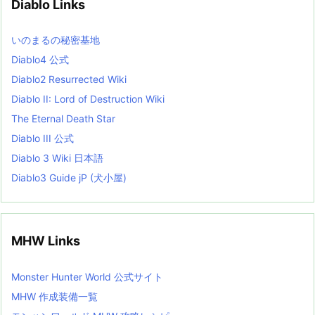
Diablo Links
e
s
L
いのまるの秘密基地
i
s
Diablo4 公式
t
Diablo2 Resurrected Wiki
Diablo II: Lord of Destruction Wiki
The Eternal Death Star
Diablo III 公式
Diablo 3 Wiki 日本語
Diablo3 Guide jP (犬小屋)
MHW Links
Monster Hunter World 公式サイト
MHW 作成装備一覧