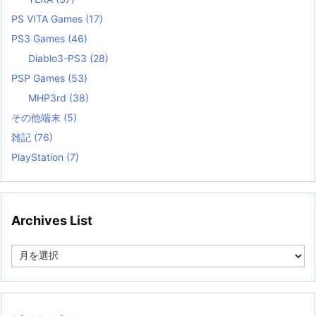
PS VITA Games
(17)
PS3 Games
(46)
Diablo3-PS3
(28)
PSP Games
(53)
MHP3rd
(38)
その他端末
(5)
雑記
(76)
PlayStation
(7)
Archives List
A
r
c
h
i
v