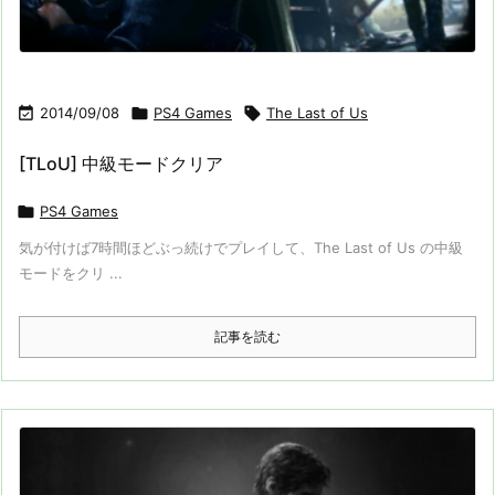

2014/09/08

PS4 Games

The Last of Us
[TLoU] 中級モードクリア

PS4 Games
気が付けば7時間ほどぶっ続けでプレイして、The Last of Us の中級
モードをクリ ...
記事を読む