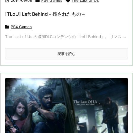

2014/09/08

PS4 Games

The Last of Us
[TLoU] Left Behind – 残されたもの –

PS4 Games
The Last of Us の追加DLCコンテンツの「Left Behind」。 リマス ...
記事を読む