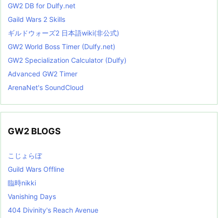
GW2 DB for Dulfy.net
Gaild Wars 2 Skills
ギルドウォーズ2 日本語wiki(非公式)
GW2 World Boss Timer (Dulfy.net)
GW2 Specialization Calculator (Dulfy)
Advanced GW2 Timer
ArenaNet's SoundCloud
GW2 BLOGS
こじょらぼ
Guild Wars Offline
臨時nikki
Vanishing Days
404 Divinity's Reach Avenue