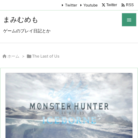

Twitter
Youtube
Twitter
RSS
まみむめも

ゲームのプレイ日記とか

メニュ

サイド

ホーム
>

The Last of Us

前へ

次へ

検索