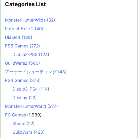
Categories List
MonsterHunterWilds
(32)
Path of Exile 2
(40)
Diablo4
(188)
PS5 Games
(272)
Diablo2-PS5
(124)
GuildWars2
(560)
アーケードシューティング
(43)
PS4 Games
(378)
Diablo3-PS4
(114)
Destiny
(22)
MonsterHunterWorld
(277)
PC Games
(1,939)
Steam
(22)
GuildWars
(420)