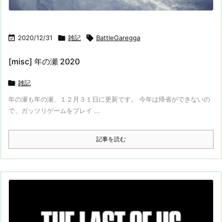

2020/12/31

雑記

BattleGaregga
[misc] 年の瀬 2020

雑記
年の瀬も年の瀬、１２月３１日に更新です。 今年は帰省ができないの
で、ガッツリゲームをプレイ ...
記事を読む