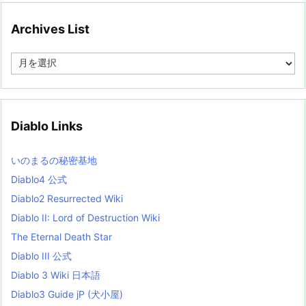
Archives List
A
r
c
h
i
v
Diablo Links
e
s
L
いのまるの秘密基地
i
s
Diablo4 公式
t
Diablo2 Resurrected Wiki
Diablo II: Lord of Destruction Wiki
The Eternal Death Star
Diablo III 公式
Diablo 3 Wiki 日本語
Diablo3 Guide jP (犬小屋)