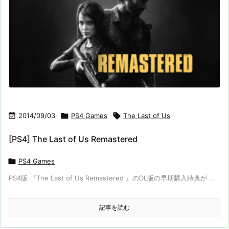

2014/09/03

PS4 Games

The Last of Us
[PS4] The Last of Us Remastered

PS4 Games
PS4版 『The Last of Us Remastered 』のDL版の早期購入特典が ...
記事を読む