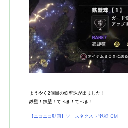
ようやく2個目の鉄壁珠が出ました！
鉄壁！鉄壁！てぺき！てぺき！
【ニコニコ動画】ソースネクスト"鉄壁"CM