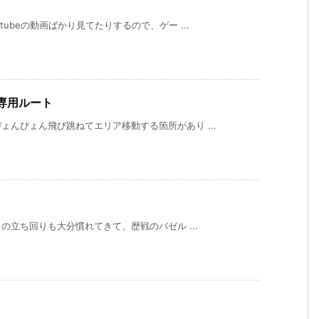
ubeの動画ばかり見てたりするので、ゲー ...
ん専用ルート
んぴょん飛び跳ねてエリア移動する箇所があり ...
の立ち回りも大分慣れてきて、歴戦のバゼル ...