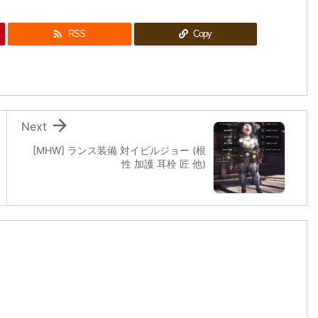

RSS
Copy

Next
[MHW] ランス装備 対イビルジョー (根
性 加護 耳栓 匠 他)