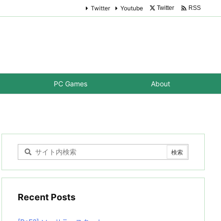

Twitter
Youtube
Twitter
RSS
PC Games
About
Recent Posts