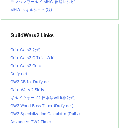
モンハンワールド MHW 攻略レシピ
MHW スキルシミュ(泣)
GuildWars2 Links
GuildWars2 公式
GuildWars2 Official Wiki
GuildWars2 Guru
Dulfy net
GW2 DB for Dulfy.net
Gaild Wars 2 Skills
ギルドウォーズ2 日本語wiki(非公式)
GW2 World Boss Timer (Dulfy.net)
GW2 Specialization Calculator (Dulfy)
Advanced GW2 Timer