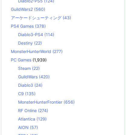
Diablo2-PS5
(124)
GuildWars2
(560)
アーケードシューティング
(43)
PS4 Games
(378)
Diablo3-PS4
(114)
Destiny
(22)
MonsterHunterWorld
(277)
PC Games
(1,939)
Steam
(22)
GuildWars
(420)
Diablo3
(24)
C9
(135)
MonsterHunterFrontier
(656)
RF Online
(274)
Atlantica
(129)
AION
(57)