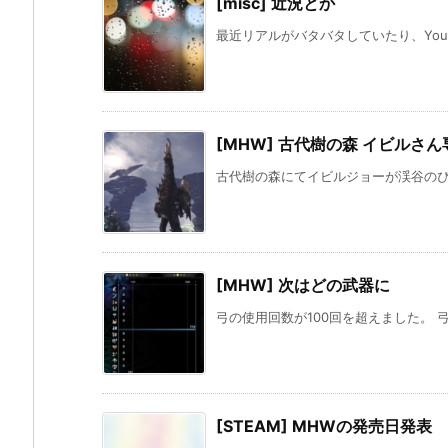
[misc] 近況とか
最近リアルがバタバタしていたり、Yout
[MHW] 古代樹の森 イビルさ
古代樹の森にてイビルジョーが渓谷のぴょ
[MHW] 次はどの武器に
弓の使用回数が100回を超えました。 弓
[STEAM] MHWの発売日発表