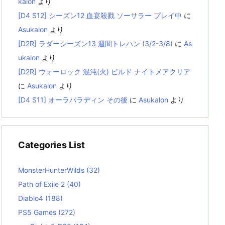
kalon
より
[D4 S12] シーズン12 血宴殺戮 ソーサラー プレイ中
に
Asukalon
より
[D2R] ラダーシーズン13 週間トレハン (3/2-3/8)
に
As
ukalon
より
[D2R] ウォーロック 混沌(火) ビルド ナイトメアクリア
に
Asukalon
より
[D4 S11] オーラパラディン その後
に
Asukalon
より
Categories List
MonsterHunterWilds
(32)
Path of Exile 2
(40)
Diablo4
(188)
PS5 Games
(272)