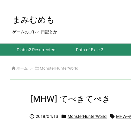
まみむめも
ゲームのプレイ日記とか
Diablo2 Resurrected
Path of Exile 2

ホーム
>

MonsterHunterWorld
[MHW] てぺきてぺき

2018/04/16

MonsterHunterWorld

MHW-