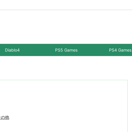
Diablo4
PS5 Games
PS4 Games
その他