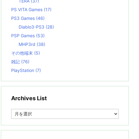
TERA
(37)
PS VITA Games
(17)
PS3 Games
(46)
Diablo3-PS3
(28)
PSP Games
(53)
MHP3rd
(38)
その他端末
(5)
雑記
(76)
PlayStation
(7)
Archives List
A
r
c
h
i
v