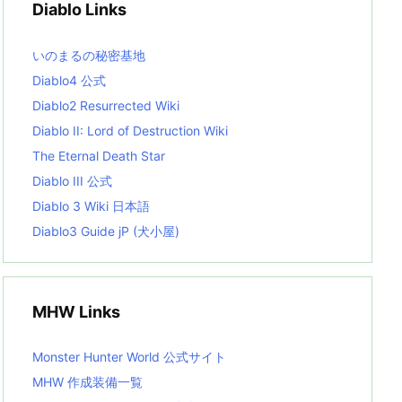
Diablo Links
e
s
L
いのまるの秘密基地
i
s
Diablo4 公式
t
Diablo2 Resurrected Wiki
Diablo II: Lord of Destruction Wiki
The Eternal Death Star
Diablo III 公式
Diablo 3 Wiki 日本語
Diablo3 Guide jP (犬小屋)
MHW Links
Monster Hunter World 公式サイト
MHW 作成装備一覧