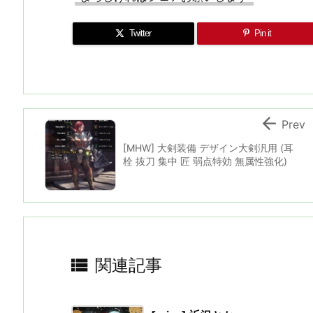
Twitter
Pin it

Prev
[MHW] 大剣装備 デザイン大剣汎用 (耳
栓 抜刀 集中 匠 弱点特効 無属性強化)

関連記事