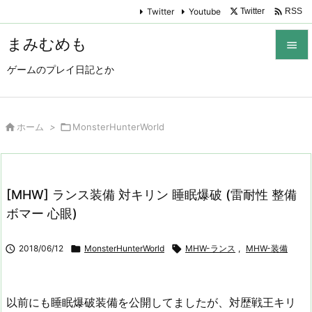

Twitter
Youtube
Twitter
RSS
まみむめも

ゲームのプレイ日記とか

メニュ

サイド

ホーム
>

MonsterHunterWorld

前へ

[MHW] ランス装備 対キリン 睡眠爆破 (雷耐性 整備
次へ
ボマー 心眼)

検索

2018/06/12

MonsterHunterWorld

MHW-ランス
,
MHW-装備
以前にも睡眠爆破装備を公開してましたが、対歴戦王キリ