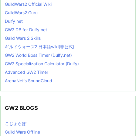
GuildWars2 Official Wiki
GuildWars2 Guru
Dulfy net
GW2 DB for Dulfy.net
Gaild Wars 2 Skills
ギルドウォーズ2 日本語wiki(非公式)
GW2 World Boss Timer (Dulfy.net)
GW2 Specialization Calculator (Dulfy)
Advanced GW2 Timer
ArenaNet's SoundCloud
GW2 BLOGS
こじょらぼ
Guild Wars Offline