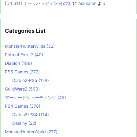
[D4 S11] オーラパラディン その後
に
Asukalon
より
Categories List
MonsterHunterWilds
(32)
Path of Exile 2
(40)
Diablo4
(188)
PS5 Games
(272)
Diablo2-PS5
(124)
GuildWars2
(560)
アーケードシューティング
(43)
PS4 Games
(378)
Diablo3-PS4
(114)
Destiny
(22)
MonsterHunterWorld
(277)