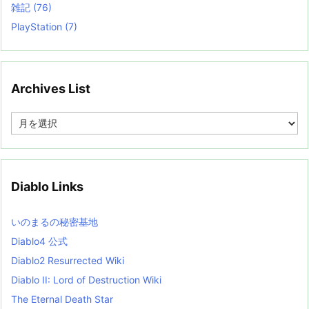
雑記
(76)
PlayStation
(7)
Archives List
A
r
c
h
i
v
Diablo Links
e
s
L
いのまるの秘密基地
i
s
Diablo4 公式
t
Diablo2 Resurrected Wiki
Diablo II: Lord of Destruction Wiki
The Eternal Death Star