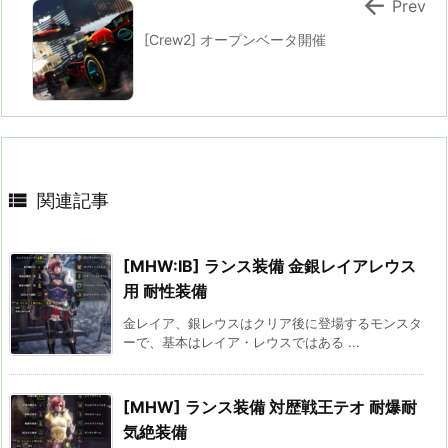

Prev
[Crew2] オープンベータ開催

関連記事
[MHW:IB] ランス装備 金銀レイアレウス
用 耐性装備
金レイア、銀レウスはクリア後に登場するモンスタ
ーで、基本はレイア・レウスではある ...
[MHW] ランス装備 対歴戦王テオ 耐爆耐
気絶装備