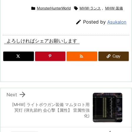

MonsterHunterWorld

MHW-ランス
,
MHW-装備

Posted by
Asukalon
よろしければシェアお願いします

Copy

Next
[MHW] ライトボウガン装備 マムタロト用
冥灯 (弾丸節約 会心撃【属性】 雷属性強
化)