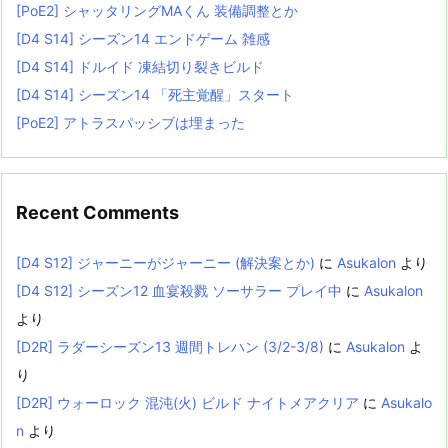
[PoE2] シャッタリングMAくん 装備調整とか
[D4 S14] シーズン14 エンドゲーム 雑感
[D4 S14] ドルイド 凍結切り裂きビルド
[D4 S14] シーズン14 「死主覚醒」スタート
[PoE2] アトラスパッシブは埋まった
Recent Comments
[D4 S12] ジャーニーがジャーニー (解決案とか)
に
Asukalon
より
[D4 S12] シーズン12 血宴殺戮 ソーサラー プレイ中
に
Asukalon
より
[D2R] ラダーシーズン13 週間トレハン (3/2-3/8)
に
Asukalon
よ
り
[D2R] ウォーロック 混沌(火) ビルド ナイトメアクリア
に
Asukalo
n
より