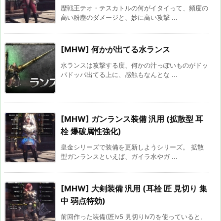
歴戦王テオ・テスカトルの何がイタイって、頻度の
高い粉塵のダメージと、妙に高い攻撃 ...
[MHW] 何かが出てる水ランス
水ランスは攻撃する度、何かの汁っぽいものがドッ
パドッパ出てる上に、感触もなんとな ...
[MHW] ガンランス装備 汎用 (拡散型 耳
栓 爆破属性強化)
皇金シリーズで装備を更新しようシリーズ。 拡散
型ガンランスといえば、ガイラ水やガ ...
[MHW] 大剣装備 汎用 (耳栓 匠 見切り 集
中 弱点特効)
前回作った装備(匠lv5 見切りlv7)を使っていると、