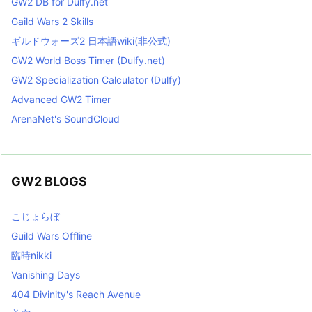
GW2 DB for Dulfy.net
Gaild Wars 2 Skills
ギルドウォーズ2 日本語wiki(非公式)
GW2 World Boss Timer (Dulfy.net)
GW2 Specialization Calculator (Dulfy)
Advanced GW2 Timer
ArenaNet's SoundCloud
GW2 BLOGS
こじょらぼ
Guild Wars Offline
臨時nikki
Vanishing Days
404 Divinity's Reach Avenue