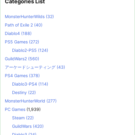
Categories List
MonsterHunterWilds
(32)
Path of Exile 2
(40)
Diablo4
(188)
PS5 Games
(272)
Diablo2-PS5
(124)
GuildWars2
(560)
アーケードシューティング
(43)
PS4 Games
(378)
Diablo3-PS4
(114)
Destiny
(22)
MonsterHunterWorld
(277)
PC Games
(1,939)
Steam
(22)
GuildWars
(420)
Diablo3
(24)