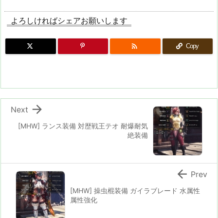
よろしければシェアお願いします

Copy

Next
[MHW] ランス装備 対歴戦王テオ 耐爆耐気
絶装備

Prev
[MHW] 操虫棍装備 ガイラブレード 水属性
属性強化