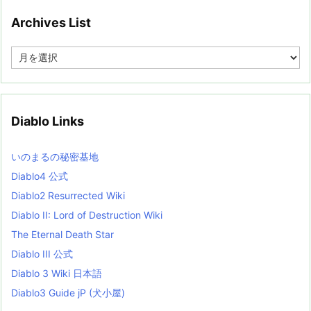
Archives List
A
r
c
h
i
v
Diablo Links
e
s
L
いのまるの秘密基地
i
s
Diablo4 公式
t
Diablo2 Resurrected Wiki
Diablo II: Lord of Destruction Wiki
The Eternal Death Star
Diablo III 公式
Diablo 3 Wiki 日本語
Diablo3 Guide jP (犬小屋)