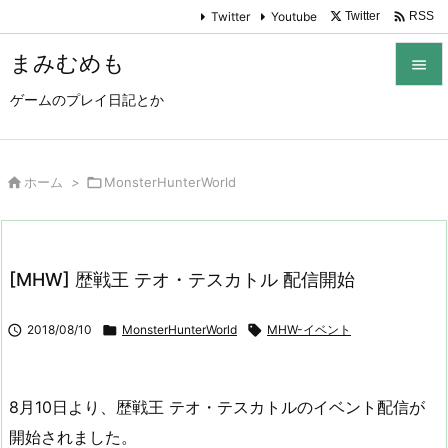

Twitter
Youtube
Twitter
RSS
まみむめも

ゲームのプレイ日記とか

メニュ

サイド

ホーム
>

MonsterHunterWorld

前へ

[MHW] 歴戦王 テオ・テスカトル 配信開始
次へ


2018/08/10

MonsterHunterWorld

MHW-イベント
検索
8月10日より、歴戦王 テオ・テスカトルのイベント配信が
開始されました。