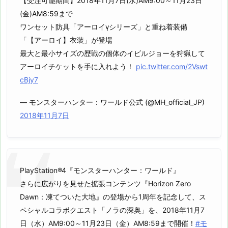
【受注可能期間】2018年11月7日(水)AM9:00～11月23日
(金)AM8:59まで
ワンセット防具「アーロイγシリーズ」と重ね着装備
「【アーロイ】衣装」が登場
最大と最小サイズの歴戦の個体のイビルジョーを狩猟して
アーロイチケットを手に入れよう！
pic.twitter.com/2Vswt
cBjy7
— モンスターハンター：ワールド公式 (@MH_official_JP)
2018年11月7日
PlayStation®4『モンスターハンター：ワールド』
さらに広がりを見せた拡張コンテンツ『Horizon Zero
Dawn：凍てついた大地』の登場から1周年を記念して、ス
ペシャルコラボクエスト「ノラの深奥」を、2018年11月7
日（水）AM9:00～11月23日（金）AM8:59まで開催！
#モ