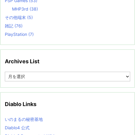
PSP Games
(53)
MHP3rd
(38)
その他端末
(5)
雑記
(76)
PlayStation
(7)
Archives List
A
r
c
h
i
v
Diablo Links
e
s
L
いのまるの秘密基地
i
s
Diablo4 公式
t