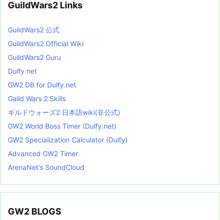
GuildWars2 Links
GuildWars2 公式
GuildWars2 Official Wiki
GuildWars2 Guru
Dulfy net
GW2 DB for Dulfy.net
Gaild Wars 2 Skills
ギルドウォーズ2 日本語wiki(非公式)
GW2 World Boss Timer (Dulfy.net)
GW2 Specialization Calculator (Dulfy)
Advanced GW2 Timer
ArenaNet's SoundCloud
GW2 BLOGS