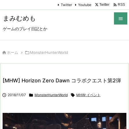

Twitter
Youtube
Twitter
RSS
まみむめも

ゲームのプレイ日記とか

メニュ

サイド

ホーム
>

MonsterHunterWorld

前へ

[MHW] Horizon Zero Dawn コラボクエスト第2弾
次へ


2018/11/07

MonsterHunterWorld

MHW-イベント
検索