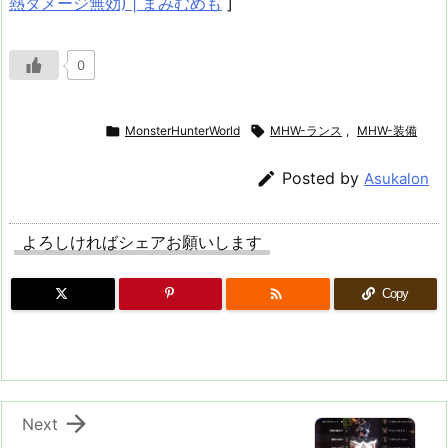
熱ダメージ無効) | まみむめも
]
0

MonsterHunterWorld

MHW-ランス
,
MHW-装備

Posted by
Asukalon
よろしければシェアお願いします

Copy

Next