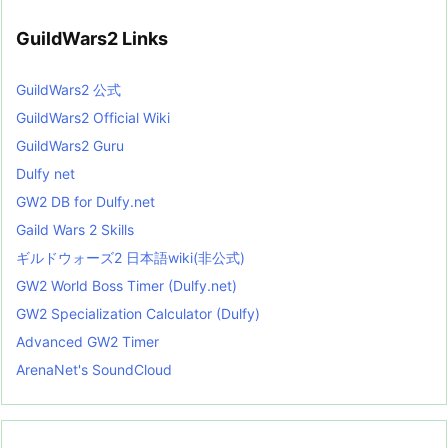
GuildWars2 Links
GuildWars2 公式
GuildWars2 Official Wiki
GuildWars2 Guru
Dulfy net
GW2 DB for Dulfy.net
Gaild Wars 2 Skills
ギルドウォーズ2 日本語wiki(非公式)
GW2 World Boss Timer (Dulfy.net)
GW2 Specialization Calculator (Dulfy)
Advanced GW2 Timer
ArenaNet's SoundCloud