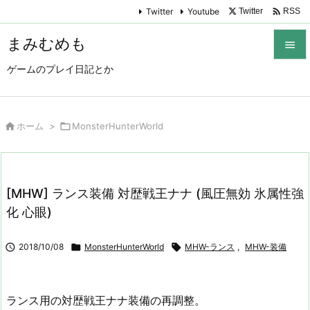

Twitter
Youtube
Twitter
RSS
まみむめも

ゲームのプレイ日記とか

メニュ

サイド

ホーム
>

MonsterHunterWorld

前へ

[MHW] ランス装備 対歴戦王ナナ (風圧無効 氷属性強
次へ
化 心眼)

検索

2018/10/08

MonsterHunterWorld

MHW-ランス
,
MHW-装備
ランス用の対歴戦王ナナ装備の再調整。