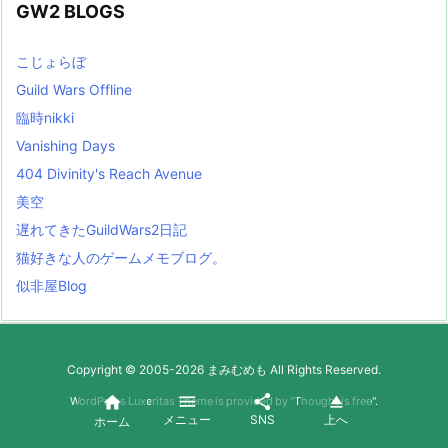
GW2 BLOGS
こじょらぼ
Guild Wars Offline
臨時nikki
Vanishing Days
404 Divinity's Reach Avenue
美空
遅れてきたGuildWars2日記
猫好きな人のゲームメモブログ。
似非屋Blog
Copyright ©
2005
-2026
まみむめも
All Rights Reserved.




WordPress Luxeritas Theme is provided by "
Thought is free
".
メニュー
SNS
上へ
ホーム