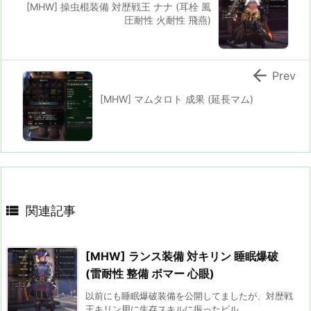
[MHW] 操虫棍装備 対歴戦王 ナナ (耳栓 風
圧耐性 火耐性 飛燕)

Prev
[MHW] マムタロト 成果 (延長マム)

関連記事
[MHW] ランス装備 対キリン 睡眠爆破
(雷耐性 整備 ボマー 心眼)
以前にも睡眠爆破装備を公開してましたが、対歴戦
王キリン用に生存スキルに振ったビル ...