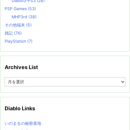
Diablo3-PS3
(28)
PSP Games
(53)
MHP3rd
(38)
その他端末
(5)
雑記
(76)
PlayStation
(7)
Archives List
A
r
c
h
i
v
Diablo Links
e
s
L
いのまるの秘密基地
i
s