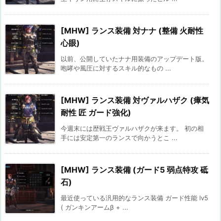
[MHW] ランス装備 対ナナ (整備 火耐性
心眼)
以前、公開していたナナ用装備のアップデート版。
咆哮や風圧に対するスキル的なもの ...
[MHW] ランス装備 対ヴァルハザク (瘴気
耐性 匠 ガード強化)
今週末には歴戦王ヴァルハザクが来ます。 初の相
手には安定第一のランスで向かうとこ ...
[MHW] ランス装備 (ガード5 弱点特攻 砥
石)
最近使っている汎用的なランス装備 ガード性能 lv5
( ガンキンアームβ + ...