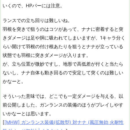
いくので、HPバーには注意。
ランスでの立ち回りは難しいね。
羽根を突きで狙うのはコツがあって、ナナに密着すると突
きダメージは足や胴に吸われてしまいますが、1キャラ分く
らい開けて羽根の付け根あたりを狙うとナナが立っている
状態でも羽根に突きダメージが入ります。
が、立ち位置が微妙ですし、地形で高低差が付くと当たら
ないし、ナナ自体も動き回るので安定して突くのは難しい
かなーと。
そういった意味では、どこでも一定ダメージを与える、以
前公開しました、ガンランスの装備のほうがプレイしやす
いかなーとは思います。
[
[MHW] ガンランス装備(拡散型) 対ナナ (風圧無効 火耐性