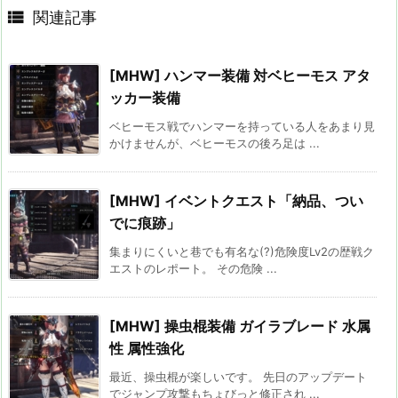

関連記事
[MHW] ハンマー装備 対ベヒーモス アタ
ッカー装備
ベヒーモス戦でハンマーを持っている人をあまり見
かけませんが、ベヒーモスの後ろ足は ...
[MHW] イベントクエスト「納品、つい
でに痕跡」
集まりにくいと巷でも有名な(?)危険度Lv2の歴戦ク
エストのレポート。 その危険 ...
[MHW] 操虫棍装備 ガイラブレード 水属
性 属性強化
最近、操虫棍が楽しいです。 先日のアップデート
でジャンプ攻撃もちょびっと修正され ...