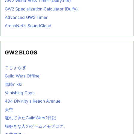
GW2 World Boss Timer (Dulfy.net)
GW2 Specialization Calculator (Dulfy)
Advanced GW2 Timer
ArenaNet's SoundCloud
GW2 BLOGS
こじょらぼ
Guild Wars Offline
臨時nikki
Vanishing Days
404 Divinity's Reach Avenue
美空
遅れてきたGuildWars2日記
猫好きな人のゲームメモブログ。