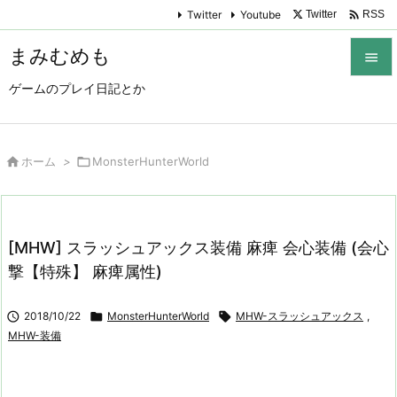

Twitter
Youtube
Twitter
RSS
まみむめも

ゲームのプレイ日記とか

メニュ

サイド

ホーム
>

MonsterHunterWorld

前へ

[MHW] スラッシュアックス装備 麻痺 会心装備 (会心
次へ
撃【特殊】 麻痺属性)

検索

2018/10/22

MonsterHunterWorld

MHW-スラッシュアックス
,
MHW-装備