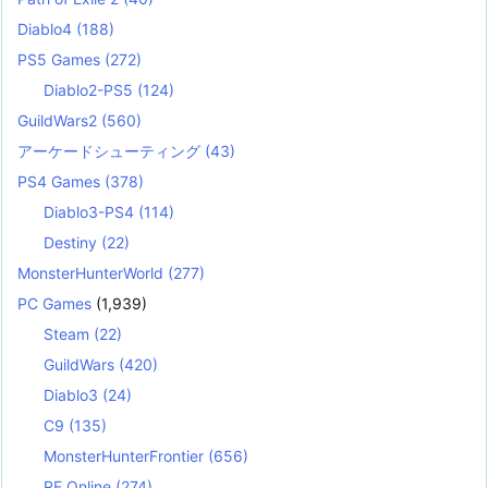
Diablo4
(188)
PS5 Games
(272)
Diablo2-PS5
(124)
GuildWars2
(560)
アーケードシューティング
(43)
PS4 Games
(378)
Diablo3-PS4
(114)
Destiny
(22)
MonsterHunterWorld
(277)
PC Games
(1,939)
Steam
(22)
GuildWars
(420)
Diablo3
(24)
C9
(135)
MonsterHunterFrontier
(656)
RF Online
(274)