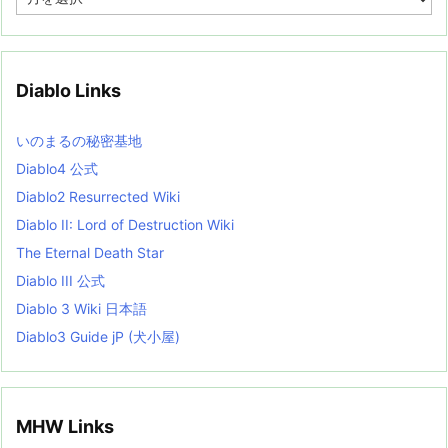
r
c
h
i
v
Diablo Links
e
s
L
いのまるの秘密基地
i
s
Diablo4 公式
t
Diablo2 Resurrected Wiki
Diablo II: Lord of Destruction Wiki
The Eternal Death Star
Diablo III 公式
Diablo 3 Wiki 日本語
Diablo3 Guide jP (犬小屋)
MHW Links