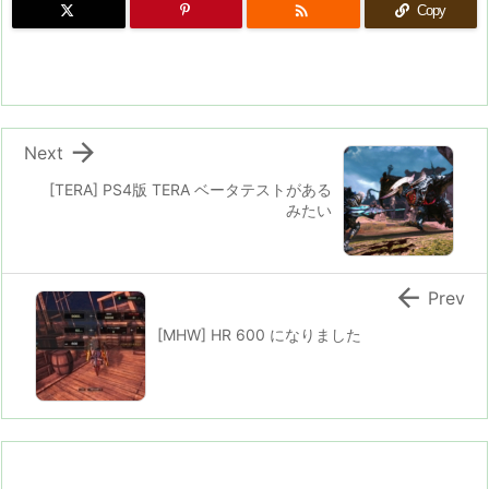

Copy

Next
[TERA] PS4版 TERA ベータテストがある
みたい

Prev
[MHW] HR 600 になりました