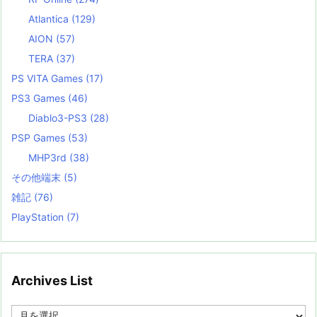
Atlantica
(129)
AION
(57)
TERA
(37)
PS VITA Games
(17)
PS3 Games
(46)
Diablo3-PS3
(28)
PSP Games
(53)
MHP3rd
(38)
その他端末
(5)
雑記
(76)
PlayStation
(7)
Archives List
A