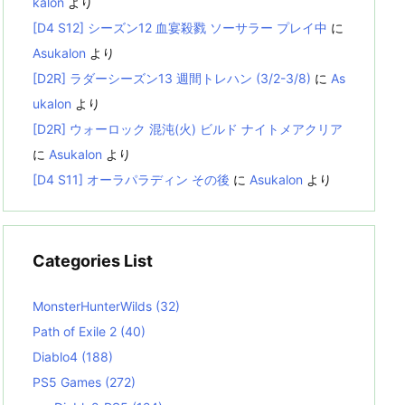
kalon
より
[D4 S12] シーズン12 血宴殺戮 ソーサラー プレイ中
に
Asukalon
より
[D2R] ラダーシーズン13 週間トレハン (3/2-3/8)
に
As
ukalon
より
[D2R] ウォーロック 混沌(火) ビルド ナイトメアクリア
に
Asukalon
より
[D4 S11] オーラパラディン その後
に
Asukalon
より
Categories List
MonsterHunterWilds
(32)
Path of Exile 2
(40)
Diablo4
(188)
PS5 Games
(272)