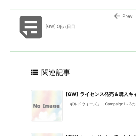


Prev
[GW] Oβ八日目

関連記事
[GW] ライセンス発売＆購入キ
「ギルドウォーズ」，Campaign1～3