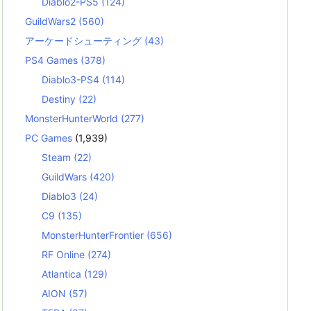
Diablo2-PS5
(124)
GuildWars2
(560)
アーケードシューティング
(43)
PS4 Games
(378)
Diablo3-PS4
(114)
Destiny
(22)
MonsterHunterWorld
(277)
PC Games
(1,939)
Steam
(22)
GuildWars
(420)
Diablo3
(24)
C9
(135)
MonsterHunterFrontier
(656)
RF Online
(274)
Atlantica
(129)
AION
(57)