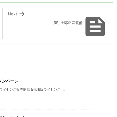

Next

[RF] 士郎正宗装備
ャンペーン
のライセンス販売開始＆拡張版ライセンス ...