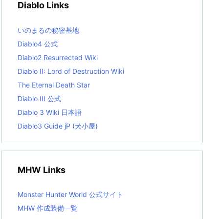
Diablo Links
e
s
L
いのまるの秘密基地
i
s
Diablo4 公式
t
Diablo2 Resurrected Wiki
Diablo II: Lord of Destruction Wiki
The Eternal Death Star
Diablo III 公式
Diablo 3 Wiki 日本語
Diablo3 Guide jP (犬小屋)
MHW Links
Monster Hunter World 公式サイト
MHW 作成装備一覧