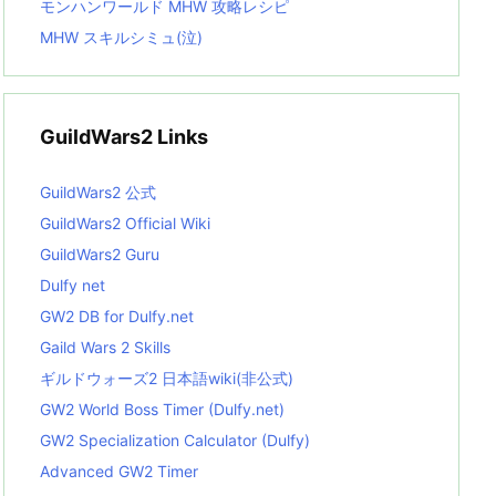
モンハンワールド MHW 攻略レシピ
MHW スキルシミュ(泣)
GuildWars2 Links
GuildWars2 公式
GuildWars2 Official Wiki
GuildWars2 Guru
Dulfy net
GW2 DB for Dulfy.net
Gaild Wars 2 Skills
ギルドウォーズ2 日本語wiki(非公式)
GW2 World Boss Timer (Dulfy.net)
GW2 Specialization Calculator (Dulfy)
Advanced GW2 Timer