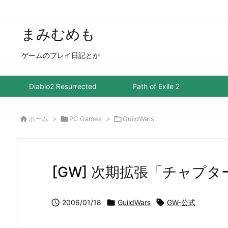
まみむめも
ゲームのプレイ日記とか
Diablo2 Resurrected
Path of Exile 2

ホーム
>

PC Games
>

GuildWars
[GW] 次期拡張「チャプ

2006/01/18

GuildWars

GW-公式