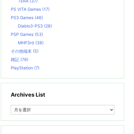
TERA
(37)
PS VITA Games
(17)
PS3 Games
(46)
Diablo3-PS3
(28)
PSP Games
(53)
MHP3rd
(38)
その他端末
(5)
雑記
(76)
PlayStation
(7)
Archives List
A
r
c
h
i
v