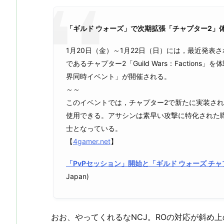
「ギルド ウォーズ」で次期拡張「チャプター2」
1月20日（金）～1月22日（日）には，最近発表
であるチャプター2「Guild Wars：Faction
界同時イベント」が開催される。
～～
このイベントでは，チャプター2で新たに実装され
使用できる。アサシンは素早い攻撃に特化された
士となっている。
【
4gamer.net
】
「PvPセッション」開始と「ギルド ウォーズ チ
Japan)
おお、やってくれるなNCJ。ROの対応が斜め上