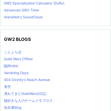
GW2 Specialization Calculator (Dulfy)
Advanced GW2 Timer
ArenaNet's SoundCloud
GW2 BLOGS
こじょらぼ
Guild Wars Offline
臨時nikki
Vanishing Days
404 Divinity's Reach Avenue
美空
遅れてきたGuildWars2日記
猫好きな人のゲームメモブログ。
似非屋Blog