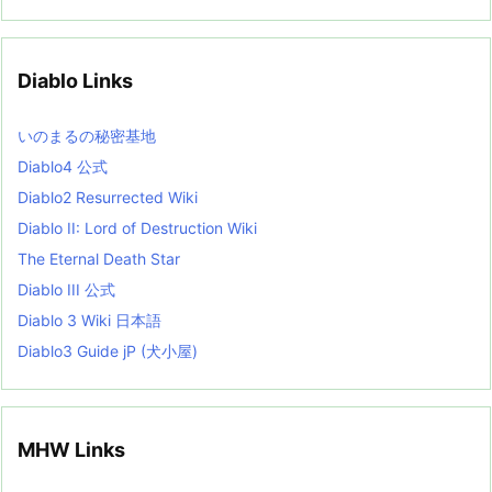
c
h
i
v
Diablo Links
e
s
L
いのまるの秘密基地
i
s
Diablo4 公式
t
Diablo2 Resurrected Wiki
Diablo II: Lord of Destruction Wiki
The Eternal Death Star
Diablo III 公式
Diablo 3 Wiki 日本語
Diablo3 Guide jP (犬小屋)
MHW Links