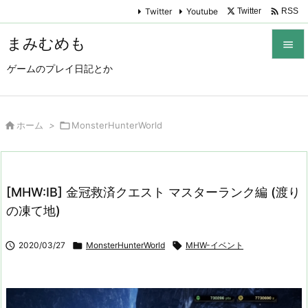

Twitter
Youtube
Twitter
RSS
まみむめも

ゲームのプレイ日記とか

メニュ

サイド

ホーム
>

MonsterHunterWorld

前へ

[MHW:IB] 金冠救済クエスト マスターランク編 (渡り
次へ
の凍て地)

検索

2020/03/27

MonsterHunterWorld

MHW-イベント