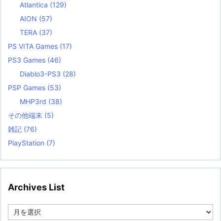
Atlantica
(129)
AION
(57)
TERA
(37)
PS VITA Games
(17)
PS3 Games
(46)
Diablo3-PS3
(28)
PSP Games
(53)
MHP3rd
(38)
その他端末
(5)
雑記
(76)
PlayStation
(7)
Archives List
A
r