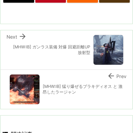

Next
[MHW:IB] ガンラス装備 対爆 回避距離UP
放射型

Prev
[MHW:IB] 猛り爆ぜるブラキディオス と 激
昂したラージャン