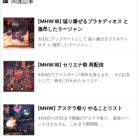

関連記事
[MHW:IB] 猛り爆ぜるブラキディオス と
激昂したラージャン
3/23にアップデートとして 猛り爆ぜるブラキディ
オス と 激昂したラージャン ...
[MHW:IB] セリエナ祭 再配信
9月6日でアイスボーン1周年を迎えます。 その記念
として、過去に行われたセリエナ ...
[MHW] アステラ祭り やることリスト
4月6日〜20日まで開催のアステラ祭り。 新規イベ
ントはもちろん、これまで期間限 ...