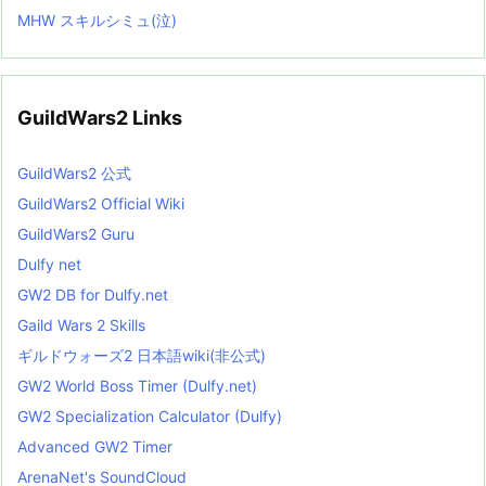
MHW スキルシミュ(泣)
GuildWars2 Links
GuildWars2 公式
GuildWars2 Official Wiki
GuildWars2 Guru
Dulfy net
GW2 DB for Dulfy.net
Gaild Wars 2 Skills
ギルドウォーズ2 日本語wiki(非公式)
GW2 World Boss Timer (Dulfy.net)
GW2 Specialization Calculator (Dulfy)
Advanced GW2 Timer
ArenaNet's SoundCloud