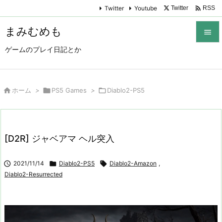

Twitter
Youtube
Twitter
RSS
まみむめも

ゲームのプレイ日記とか

メニュ

サイド

ホーム
>

PS5 Games
>

Diablo2-PS5

前へ

[D2R] ジャベアマ ヘル突入
次へ


2021/11/14

Diablo2-PS5

Diablo2-Amazon
,
検索
Diablo2-Resurrected