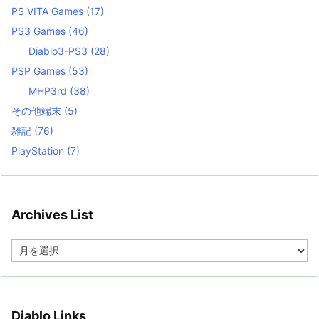
PS VITA Games
(17)
PS3 Games
(46)
Diablo3-PS3
(28)
PSP Games
(53)
MHP3rd
(38)
その他端末
(5)
雑記
(76)
PlayStation
(7)
Archives List
A
r
c
h
i
v
Diablo Links
e