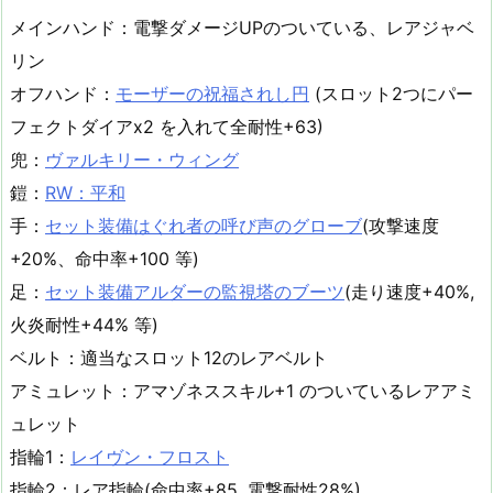
メインハンド：電撃ダメージUPのついている、レアジャベ
リン
オフハンド：
モーザーの祝福されし円
(スロット2つにパー
フェクトダイアx2 を入れて全耐性+63)
兜：
ヴァルキリー・ウィング
鎧：
RW：平和
手：
セット装備はぐれ者の呼び声のグローブ
(攻撃速度
+20%、命中率+100 等)
足：
セット装備アルダーの監視塔のブーツ
(走り速度+40%,
火炎耐性+44% 等)
ベルト：適当なスロット12のレアベルト
アミュレット：アマゾネススキル+1 のついているレアアミ
ュレット
指輪1：
レイヴン・フロスト
指輪2：レア指輪(命中率+85, 電撃耐性28%)