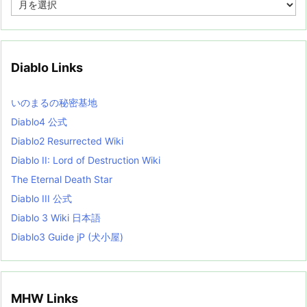
r
c
h
i
v
Diablo Links
e
s
L
いのまるの秘密基地
i
s
Diablo4 公式
t
Diablo2 Resurrected Wiki
Diablo II: Lord of Destruction Wiki
The Eternal Death Star
Diablo III 公式
Diablo 3 Wiki 日本語
Diablo3 Guide jP (犬小屋)
MHW Links