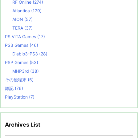
RF Online
(274)
Atlantica
(129)
AION
(57)
TERA
(37)
PS VITA Games
(17)
PS3 Games
(46)
Diablo3-PS3
(28)
PSP Games
(53)
MHP3rd
(38)
その他端末
(5)
雑記
(76)
PlayStation
(7)
Archives List
A