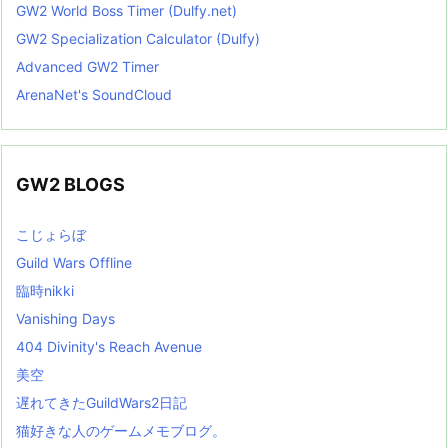
GW2 World Boss Timer (Dulfy.net)
GW2 Specialization Calculator (Dulfy)
Advanced GW2 Timer
ArenaNet's SoundCloud
GW2 BLOGS
こじょらぼ
Guild Wars Offline
臨時nikki
Vanishing Days
404 Divinity's Reach Avenue
美空
遅れてきたGuildWars2日記
猫好きな人のゲームメモブログ。