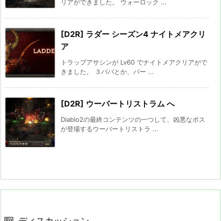
リアができました。 ウォーロック ...
[D2R] ラダー シーズン4 ナイトメアクリ
ア
トラップアサシンが Lv60 でナイトメアクリアがで
きました。 ３ババとか、バー ...
[D2R] ウーバートリストラム へ
Diablo2の最終コンテンツの一つして、凶悪なボス
が登場するウーバートリストラ ...
ディスカッション