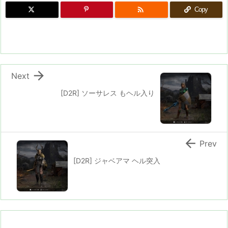

Copy

Next
[D2R] ソーサレス もヘル入り

Prev
[D2R] ジャベアマ ヘル突入