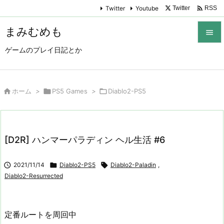

Twitter
Youtube
Twitter
RSS
まみむめも

ゲームのプレイ日記とか

メニュ

サイド

ホーム
>

PS5 Games
>

Diablo2-PS5

前へ

[D2R] ハンマーパラディン ヘル生活 #6
次へ


2021/11/14

Diablo2-PS5

Diablo2-Paladin
,
検索
Diablo2-Resurrected
定番ルートを周回中