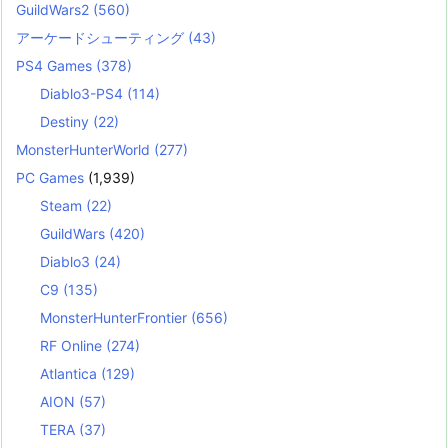
GuildWars2
(560)
アーケードシューティング
(43)
PS4 Games
(378)
Diablo3-PS4
(114)
Destiny
(22)
MonsterHunterWorld
(277)
PC Games
(1,939)
Steam
(22)
GuildWars
(420)
Diablo3
(24)
C9
(135)
MonsterHunterFrontier
(656)
RF Online
(274)
Atlantica
(129)
AION
(57)
TERA
(37)