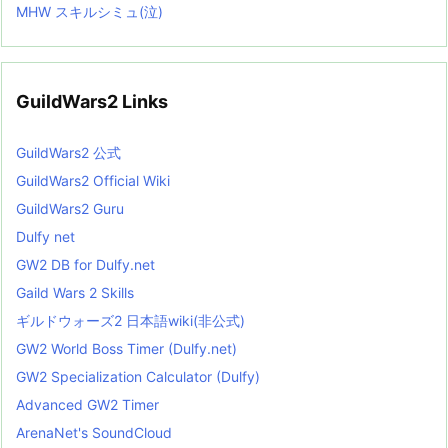
MHW スキルシミュ(泣)
GuildWars2 Links
GuildWars2 公式
GuildWars2 Official Wiki
GuildWars2 Guru
Dulfy net
GW2 DB for Dulfy.net
Gaild Wars 2 Skills
ギルドウォーズ2 日本語wiki(非公式)
GW2 World Boss Timer (Dulfy.net)
GW2 Specialization Calculator (Dulfy)
Advanced GW2 Timer
ArenaNet's SoundCloud