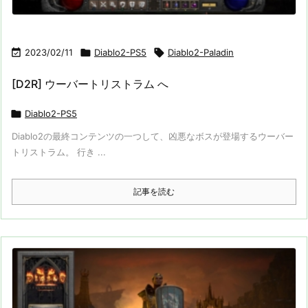

2023/02/11

Diablo2-PS5

Diablo2-Paladin
[D2R] ウーバートリストラム へ

Diablo2-PS5
Diablo2の最終コンテンツの一つして、凶悪なボスが登場するウーバー
トリストラム。 行き ...
記事を読む