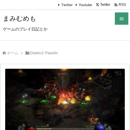

Twitter
Youtube
Twitter
RSS
まみむめも

ゲームのプレイ日記とか

メニュ

サイド

ホーム
>

Diablo2-Paladin

前へ

次へ

検索