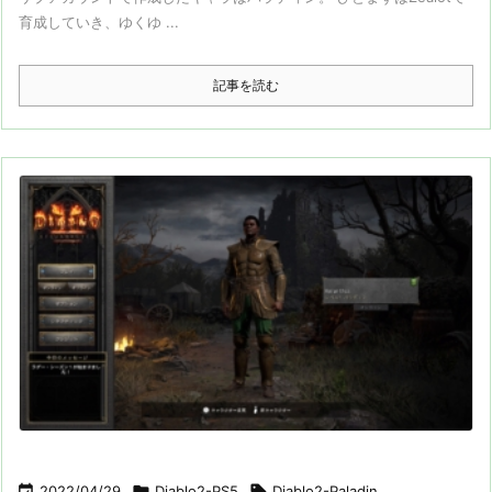
育成していき、ゆくゆ ...
記事を読む

2022/04/29

Diablo2-PS5

Diablo2-Paladin