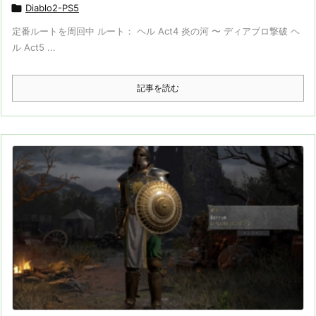

Diablo2-PS5
定番ルートを周回中 ルート： ヘル Act4 炎の河 〜 ディアブロ撃破 ヘ
ル Act5 ...
記事を読む