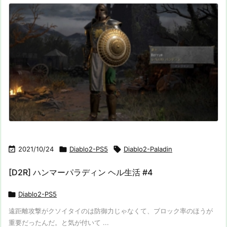

2021/10/24

Diablo2-PS5

Diablo2-Paladin
[D2R] ハンマーパラディン ヘル生活 #4

Diablo2-PS5
遠距離攻撃がクソイタイのは防御力じゃなくて、ブロック率のほうが
重要だったんだ。と気が付いて ...