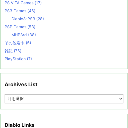
PS VITA Games
(17)
PS3 Games
(46)
Diablo3-PS3
(28)
PSP Games
(53)
MHP3rd
(38)
その他端末
(5)
雑記
(76)
PlayStation
(7)
Archives List
A
r
c
h
i
v
Diablo Links
e