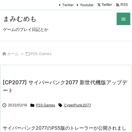

Twitter
Youtube
Twitter
RSS
まみむめも

ゲームのプレイ日記とか

メニュ

サイド

ホーム
>

PS5 Games

前へ

[CP2077] サイバーパンク2077 新世代機版アップデ
次へ
ート

検索

2022/02/16

PS5 Games

CyberPunk2077
サイバーパンク2077のPS5版のトレーラーが公開されまし