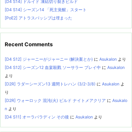
[D4 S14] ドルイド 凍結切り裂きビルド
[D4 S14] シーズン14 「死主覚醒」スタート
[PoE2] アトラスパッシブは埋まった
Recent Comments
[D4 S12] ジャーニーがジャーニー (解決案とか)
に
Asukalon
より
[D4 S12] シーズン12 血宴殺戮 ソーサラー プレイ中
に
Asukalon
より
[D2R] ラダーシーズン13 週間トレハン (3/2-3/8)
に
Asukalon
よ
り
[D2R] ウォーロック 混沌(火) ビルド ナイトメアクリア
に
Asukalo
n
より
[D4 S11] オーラパラディン その後
に
Asukalon
より