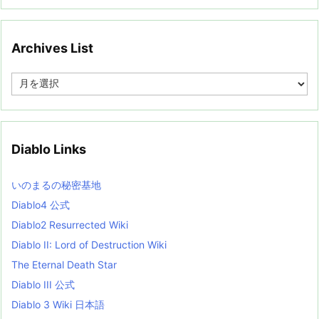
Archives List
A
r
c
h
i
v
Diablo Links
e
s
L
いのまるの秘密基地
i
s
Diablo4 公式
t
Diablo2 Resurrected Wiki
Diablo II: Lord of Destruction Wiki
The Eternal Death Star
Diablo III 公式
Diablo 3 Wiki 日本語