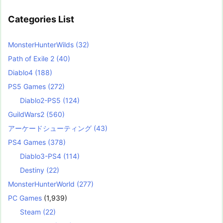
Categories List
MonsterHunterWilds
(32)
Path of Exile 2
(40)
Diablo4
(188)
PS5 Games
(272)
Diablo2-PS5
(124)
GuildWars2
(560)
アーケードシューティング
(43)
PS4 Games
(378)
Diablo3-PS4
(114)
Destiny
(22)
MonsterHunterWorld
(277)
PC Games
(1,939)
Steam
(22)