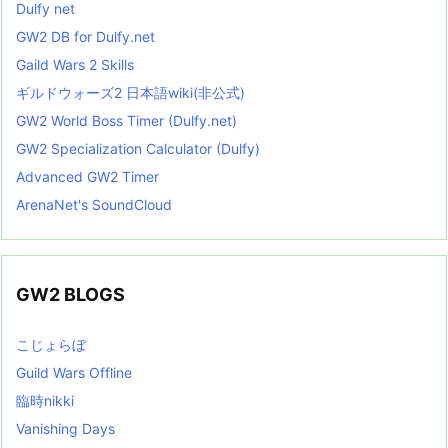
Dulfy net
GW2 DB for Dulfy.net
Gaild Wars 2 Skills
ギルドウォーズ2 日本語wiki(非公式)
GW2 World Boss Timer (Dulfy.net)
GW2 Specialization Calculator (Dulfy)
Advanced GW2 Timer
ArenaNet's SoundCloud
GW2 BLOGS
こじょらぼ
Guild Wars Offline
臨時nikki
Vanishing Days