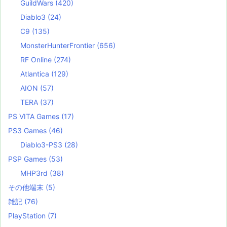
GuildWars
(420)
Diablo3
(24)
C9
(135)
MonsterHunterFrontier
(656)
RF Online
(274)
Atlantica
(129)
AION
(57)
TERA
(37)
PS VITA Games
(17)
PS3 Games
(46)
Diablo3-PS3
(28)
PSP Games
(53)
MHP3rd
(38)
その他端末
(5)
雑記
(76)
PlayStation
(7)