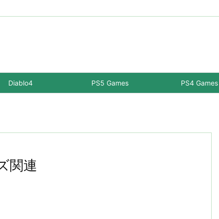
Diablo4
PS5 Games
PS4 Games
ーズ関連