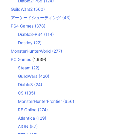
Diablo2-PS5
(124)
GuildWars2
(560)
アーケードシューティング
(43)
PS4 Games
(378)
Diablo3-PS4
(114)
Destiny
(22)
MonsterHunterWorld
(277)
PC Games
(1,939)
Steam
(22)
GuildWars
(420)
Diablo3
(24)
C9
(135)
MonsterHunterFrontier
(656)
RF Online
(274)
Atlantica
(129)
AION
(57)