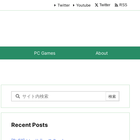

Twitter
Youtube
Twitter
RSS
PC Games
About
Recent Posts