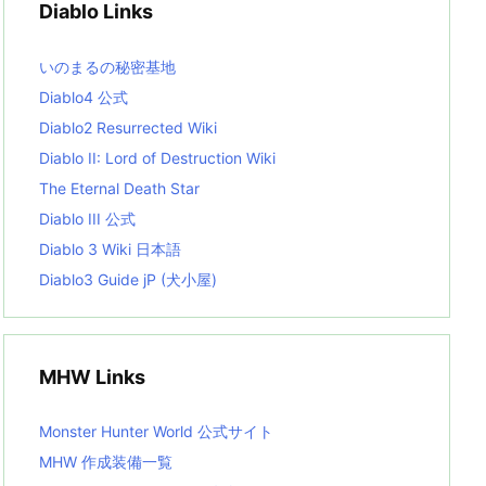
Diablo Links
e
s
L
いのまるの秘密基地
i
s
Diablo4 公式
t
Diablo2 Resurrected Wiki
Diablo II: Lord of Destruction Wiki
The Eternal Death Star
Diablo III 公式
Diablo 3 Wiki 日本語
Diablo3 Guide jP (犬小屋)
MHW Links
Monster Hunter World 公式サイト
MHW 作成装備一覧