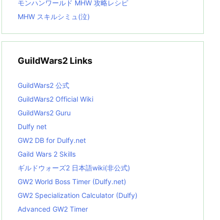
モンハンワールド MHW 攻略レシピ
MHW スキルシミュ(泣)
GuildWars2 Links
GuildWars2 公式
GuildWars2 Official Wiki
GuildWars2 Guru
Dulfy net
GW2 DB for Dulfy.net
Gaild Wars 2 Skills
ギルドウォーズ2 日本語wiki(非公式)
GW2 World Boss Timer (Dulfy.net)
GW2 Specialization Calculator (Dulfy)
Advanced GW2 Timer