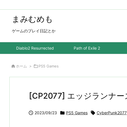
まみむめも
ゲームのプレイ日記とか
Diablo2 Resurrected
Path of Exile 2

ホーム
>

PS5 Games
[CP2077] エッジランナ

2023/09/23

PS5 Games

CyberPunk2077