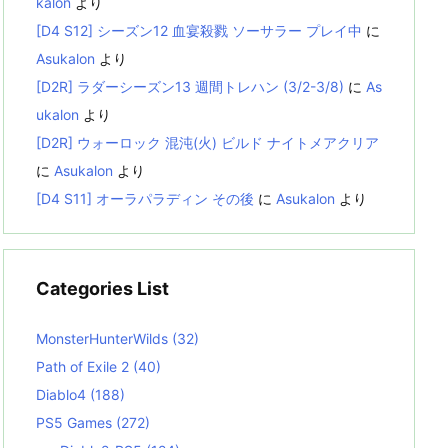
kalon
より
[D4 S12] シーズン12 血宴殺戮 ソーサラー プレイ中
に
Asukalon
より
[D2R] ラダーシーズン13 週間トレハン (3/2-3/8)
に
As
ukalon
より
[D2R] ウォーロック 混沌(火) ビルド ナイトメアクリア
に
Asukalon
より
[D4 S11] オーラパラディン その後
に
Asukalon
より
Categories List
MonsterHunterWilds
(32)
Path of Exile 2
(40)
Diablo4
(188)
PS5 Games
(272)