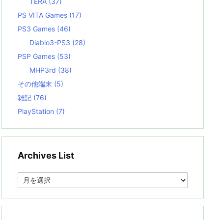
TERA
(37)
PS VITA Games
(17)
PS3 Games
(46)
Diablo3-PS3
(28)
PSP Games
(53)
MHP3rd
(38)
その他端末
(5)
雑記
(76)
PlayStation
(7)
Archives List
A
r
c
h
i
v