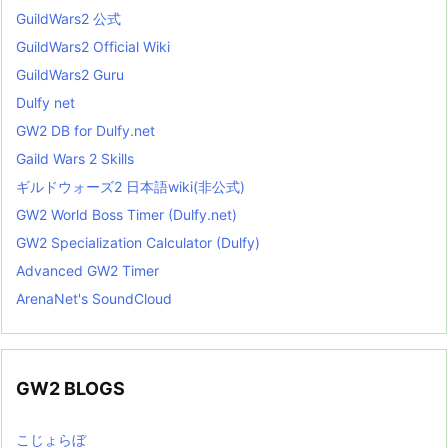
GuildWars2 公式
GuildWars2 Official Wiki
GuildWars2 Guru
Dulfy net
GW2 DB for Dulfy.net
Gaild Wars 2 Skills
ギルドウォーズ2 日本語wiki(非公式)
GW2 World Boss Timer (Dulfy.net)
GW2 Specialization Calculator (Dulfy)
Advanced GW2 Timer
ArenaNet's SoundCloud
GW2 BLOGS
こじょらぼ