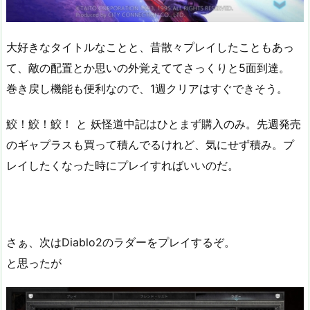
大好きなタイトルなことと、昔散々プレイしたこともあっ
て、敵の配置とか思いの外覚えててさっくりと5面到達。
巻き戻し機能も便利なので、1週クリアはすぐできそう。
鮫！鮫！鮫！ と 妖怪道中記はひとまず購入のみ。先週発売
のギャプラスも買って積んでるけれど、気にせず積み。プ
レイしたくなった時にプレイすればいいのだ。
さぁ、次はDiablo2のラダーをプレイするぞ。
と思ったが