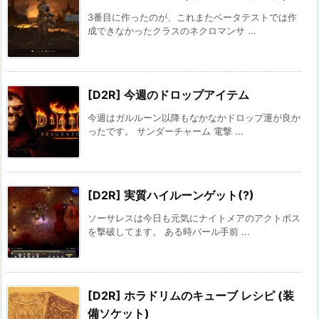
3番目に作ったのが、これまたベータテストでは作
成できなかったクラスのネクロマンサ ...
[D2R] 今週のドロップアイテム
今週はガルルーン以降もなかなかドロップ運が良か
ったです。 サンダーチャーム 電撃 ...
[D2R] 実質ハイルーンゲット(?)
ソーサレスは今日も元気にナイトメアのアクトボス
を撃破してます。 ある時バール手前 ...
[D2R] ホラドリムのキューブ レシピ (装
備ソケット)