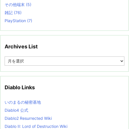
その他端末
(5)
雑記
(76)
PlayStation
(7)
Archives List
A
r
c
h
i
v
Diablo Links
e
s
L
いのまるの秘密基地
i
s
Diablo4 公式
t
Diablo2 Resurrected Wiki
Diablo II: Lord of Destruction Wiki