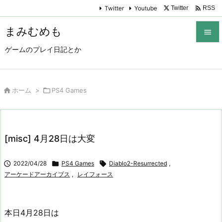

Twitter
Youtube
Twitter
RSS
まみむめも

ゲームのプレイ日記とか

メニュ

サイド

ホーム
>

PS4 Games

前へ

[misc] 4月28日は大変
次へ


2022/04/28

PS4 Games

Diablo2-Resurrected
,
検索
アーケードアーカイブス
,
レイフォース
本日4月28日は