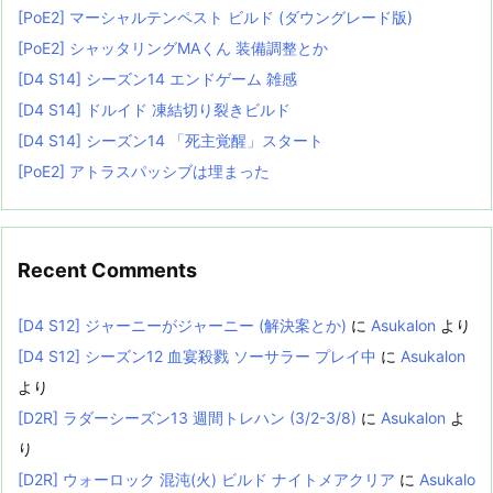
[PoE2] マーシャルテンペスト ビルド (ダウングレード版)
[PoE2] シャッタリングMAくん 装備調整とか
[D4 S14] シーズン14 エンドゲーム 雑感
[D4 S14] ドルイド 凍結切り裂きビルド
[D4 S14] シーズン14 「死主覚醒」スタート
[PoE2] アトラスパッシブは埋まった
Recent Comments
[D4 S12] ジャーニーがジャーニー (解決案とか)
に
Asukalon
より
[D4 S12] シーズン12 血宴殺戮 ソーサラー プレイ中
に
Asukalon
より
[D2R] ラダーシーズン13 週間トレハン (3/2-3/8)
に
Asukalon
よ
り
[D2R] ウォーロック 混沌(火) ビルド ナイトメアクリア
に
Asukalo