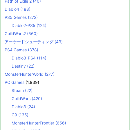
Path of Exile 2
(40)
Diablo4
(188)
PS5 Games
(272)
Diablo2-PS5
(124)
GuildWars2
(560)
アーケードシューティング
(43)
PS4 Games
(378)
Diablo3-PS4
(114)
Destiny
(22)
MonsterHunterWorld
(277)
PC Games
(1,939)
Steam
(22)
GuildWars
(420)
Diablo3
(24)
C9
(135)
MonsterHunterFrontier
(656)