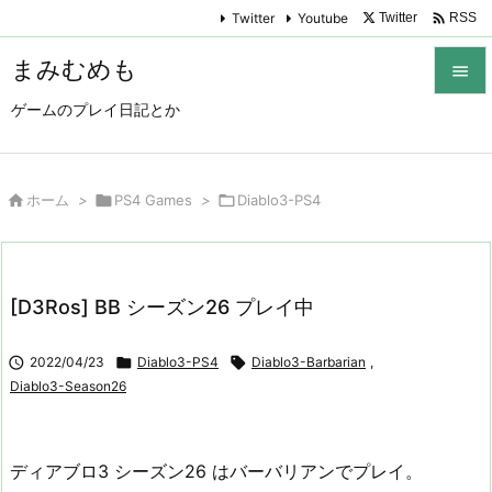

Twitter
Youtube
Twitter
RSS
まみむめも

ゲームのプレイ日記とか

メニュ

サイド

ホーム
>

PS4 Games
>

Diablo3-PS4

前へ

[D3Ros] BB シーズン26 プレイ中
次へ


2022/04/23

Diablo3-PS4

Diablo3-Barbarian
,
検索
Diablo3-Season26
ディアブロ3 シーズン26 はバーバリアンでプレイ。