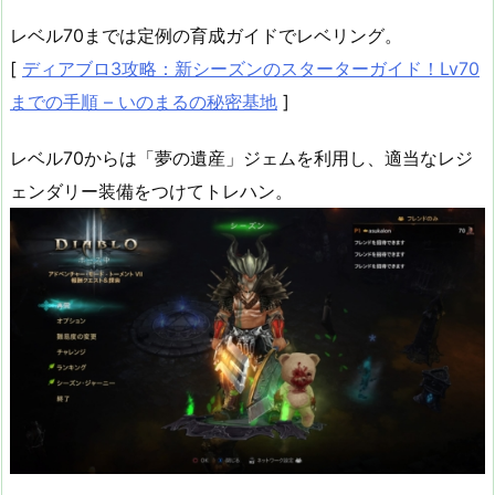
レベル70までは定例の育成ガイドでレベリング。
[
ディアブロ3攻略：新シーズンのスターターガイド！Lv70
までの手順 – いのまるの秘密基地
]
レベル70からは「夢の遺産」ジェムを利用し、適当なレジ
ェンダリー装備をつけてトレハン。