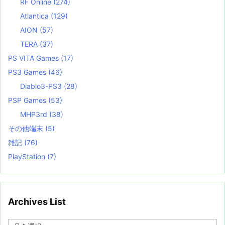
RF Online
(274)
Atlantica
(129)
AION
(57)
TERA
(37)
PS VITA Games
(17)
PS3 Games
(46)
Diablo3-PS3
(28)
PSP Games
(53)
MHP3rd
(38)
その他端末
(5)
雑記
(76)
PlayStation
(7)
Archives List
A