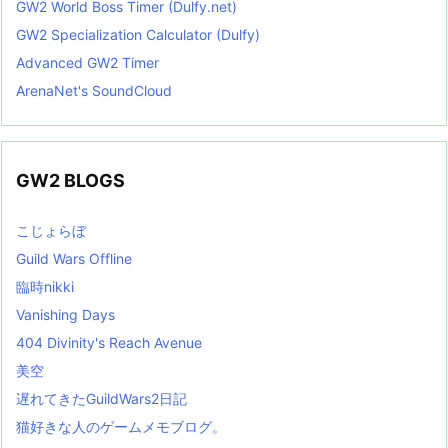
GW2 World Boss Timer (Dulfy.net)
GW2 Specialization Calculator (Dulfy)
Advanced GW2 Timer
ArenaNet's SoundCloud
GW2 BLOGS
こじょらぼ
Guild Wars Offline
臨時nikki
Vanishing Days
404 Divinity's Reach Avenue
美空
遅れてきたGuildWars2日記
猫好きな人のゲームメモブログ。