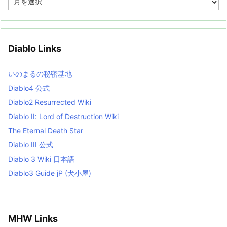
r
c
h
i
v
Diablo Links
e
s
L
いのまるの秘密基地
i
s
Diablo4 公式
t
Diablo2 Resurrected Wiki
Diablo II: Lord of Destruction Wiki
The Eternal Death Star
Diablo III 公式
Diablo 3 Wiki 日本語
Diablo3 Guide jP (犬小屋)
MHW Links