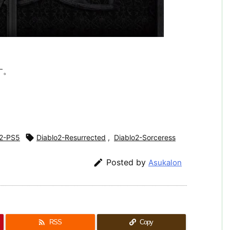
す。
o2-PS5

Diablo2-Resurrected
,
Diablo2-Sorceress

Posted by
Asukalon

RSS
Copy