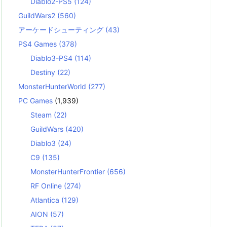
Diablo2-PS5
(124)
GuildWars2
(560)
アーケードシューティング
(43)
PS4 Games
(378)
Diablo3-PS4
(114)
Destiny
(22)
MonsterHunterWorld
(277)
PC Games
(1,939)
Steam
(22)
GuildWars
(420)
Diablo3
(24)
C9
(135)
MonsterHunterFrontier
(656)
RF Online
(274)
Atlantica
(129)
AION
(57)