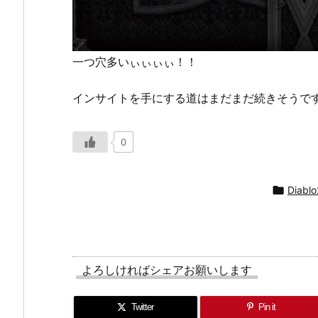
一つ穴多いぃぃぃぃ！！
インサイトを手にする道はまだまだ続きそうで
0

Diabl
よろしければシェアお願いします
Twitter
Pin it