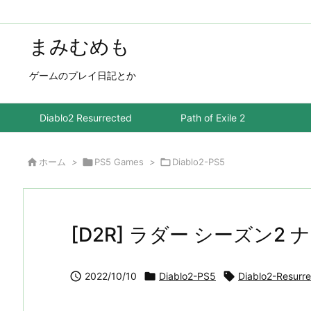
まみむめも
ゲームのプレイ日記とか
Diablo2 Resurrected
Path of Exile 2

ホーム
>

PS5 Games
>

Diablo2-PS5
[D2R] ラダー シーズン2

2022/10/10

Diablo2-PS5

Diablo2-Resurr