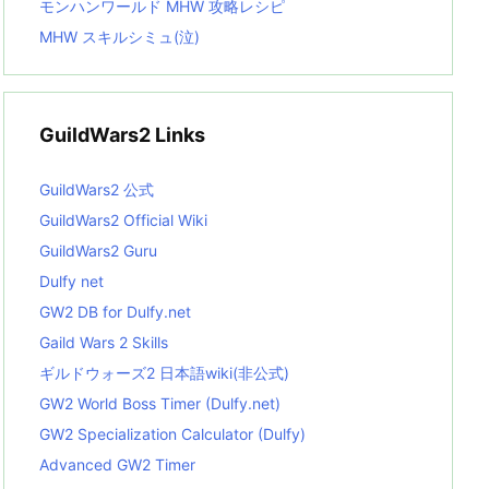
モンハンワールド MHW 攻略レシピ
MHW スキルシミュ(泣)
GuildWars2 Links
GuildWars2 公式
GuildWars2 Official Wiki
GuildWars2 Guru
Dulfy net
GW2 DB for Dulfy.net
Gaild Wars 2 Skills
ギルドウォーズ2 日本語wiki(非公式)
GW2 World Boss Timer (Dulfy.net)
GW2 Specialization Calculator (Dulfy)
Advanced GW2 Timer