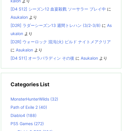
kalon
より
[D4 S12] シーズン12 血宴殺戮 ソーサラー プレイ中
に
Asukalon
より
[D2R] ラダーシーズン13 週間トレハン (3/2-3/8)
に
As
ukalon
より
[D2R] ウォーロック 混沌(火) ビルド ナイトメアクリア
に
Asukalon
より
[D4 S11] オーラパラディン その後
に
Asukalon
より
Categories List
MonsterHunterWilds
(32)
Path of Exile 2
(40)
Diablo4
(188)
PS5 Games
(272)