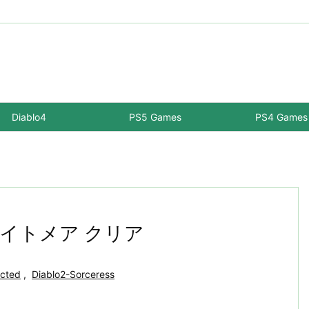
Diablo4
PS5 Games
PS4 Games
 ナイトメア クリア
ected
,
Diablo2-Sorceress