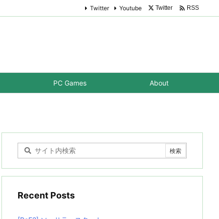

Twitter
Youtube
Twitter
RSS
PC Games
About
Recent Posts