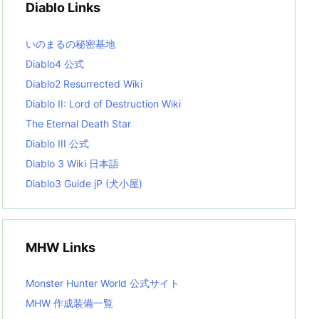
Diablo Links
e
s
L
いのまるの秘密基地
i
s
Diablo4 公式
t
Diablo2 Resurrected Wiki
Diablo II: Lord of Destruction Wiki
The Eternal Death Star
Diablo III 公式
Diablo 3 Wiki 日本語
Diablo3 Guide jP (犬小屋)
MHW Links
Monster Hunter World 公式サイト
MHW 作成装備一覧