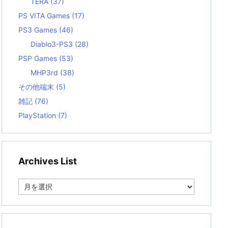
TERA
(37)
PS VITA Games
(17)
PS3 Games
(46)
Diablo3-PS3
(28)
PSP Games
(53)
MHP3rd
(38)
その他端末
(5)
雑記
(76)
PlayStation
(7)
Archives List
A
r
c
h
i
v