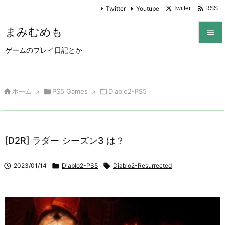

Twitter
Youtube
Twitter
RSS
まみむめも

ゲームのプレイ日記とか

メニュ

サイド

ホーム
>

PS5 Games
>

Diablo2-PS5

前へ

[D2R] ラダー シーズン3 は？
次へ


2023/01/14

Diablo2-PS5

Diablo2-Resurrected
検索