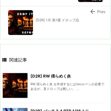

Prev
[D2R] 1月 第1週 ドロップ品

関連記事
[D2R] RW 揺らめく炎
RW 揺らめく炎 を作成するにはVexルーンが必要で
あるが、直ドロップは難しい。 ...