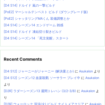
[D4 S14] ドルイド 嵐の一撃ビルド
[PoE2] マーシャルテンペスト ビルド (ダウングレード版)
[PoE2] シャッタリングMAくん 装備調整とか
[D4 S14] シーズン14 エンドゲーム 雑感
[D4 S14] ドルイド 凍結切り裂きビルド
[D4 S14] シーズン14 「死主覚醒」スタート
Recent Comments
[D4 S12] ジャーニーがジャーニー (解決案とか)
に
Asukalon
より
[D4 S12] シーズン12 血宴殺戮 ソーサラー プレイ中
に
Asukalon
より
[D2R] ラダーシーズン13 週間トレハン (3/2-3/8)
に
Asukalon
よ
り
[D2R] ウォーロック 混沌(火) ビルド ナイトメアクリア
に
Asukalo