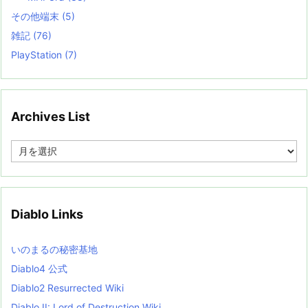
その他端末
(5)
雑記
(76)
PlayStation
(7)
Archives List
A
r
c
h
i
v
Diablo Links
e
s
L
いのまるの秘密基地
i
s
Diablo4 公式
t
Diablo2 Resurrected Wiki
Diablo II: Lord of Destruction Wiki