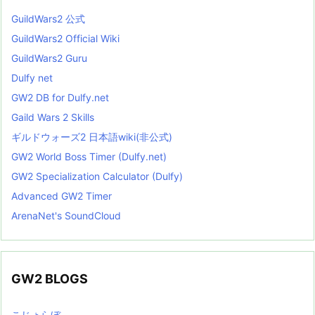
GuildWars2 公式
GuildWars2 Official Wiki
GuildWars2 Guru
Dulfy net
GW2 DB for Dulfy.net
Gaild Wars 2 Skills
ギルドウォーズ2 日本語wiki(非公式)
GW2 World Boss Timer (Dulfy.net)
GW2 Specialization Calculator (Dulfy)
Advanced GW2 Timer
ArenaNet's SoundCloud
GW2 BLOGS
こじょらぼ