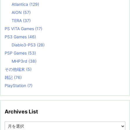
Atlantica
(129)
AION
(57)
TERA
(37)
PS VITA Games
(17)
PS3 Games
(46)
Diablo3-PS3
(28)
PSP Games
(53)
MHP3rd
(38)
その他端末
(5)
雑記
(76)
PlayStation
(7)
Archives List
A
r