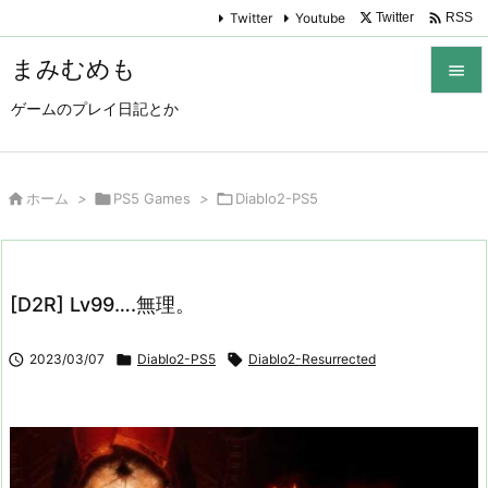

Twitter
Youtube
Twitter
RSS
まみむめも

ゲームのプレイ日記とか

メニュ

サイド

ホーム
>

PS5 Games
>

Diablo2-PS5

前へ

[D2R] Lv99….無理。
次へ


2023/03/07

Diablo2-PS5

Diablo2-Resurrected
検索