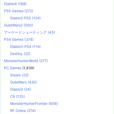
Diablo4
(188)
PS5 Games
(272)
Diablo2-PS5
(124)
GuildWars2
(560)
アーケードシューティング
(43)
PS4 Games
(378)
Diablo3-PS4
(114)
Destiny
(22)
MonsterHunterWorld
(277)
PC Games
(1,939)
Steam
(22)
GuildWars
(420)
Diablo3
(24)
C9
(135)
MonsterHunterFrontier
(656)
RF Online
(274)