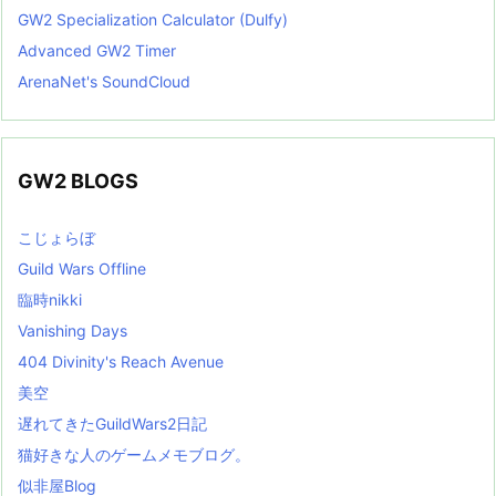
GW2 Specialization Calculator (Dulfy)
Advanced GW2 Timer
ArenaNet's SoundCloud
GW2 BLOGS
こじょらぼ
Guild Wars Offline
臨時nikki
Vanishing Days
404 Divinity's Reach Avenue
美空
遅れてきたGuildWars2日記
猫好きな人のゲームメモブログ。
似非屋Blog