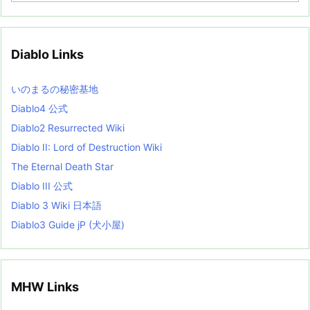
c
h
i
v
Diablo Links
e
s
L
いのまるの秘密基地
i
s
Diablo4 公式
t
Diablo2 Resurrected Wiki
Diablo II: Lord of Destruction Wiki
The Eternal Death Star
Diablo III 公式
Diablo 3 Wiki 日本語
Diablo3 Guide jP (犬小屋)
MHW Links