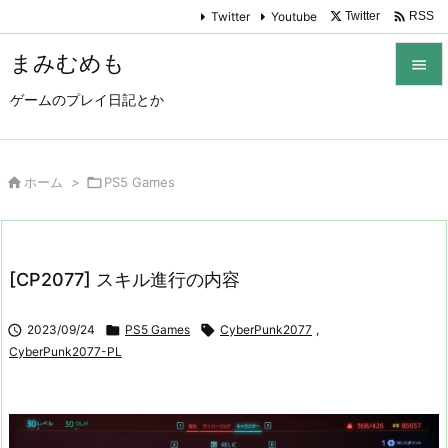

Twitter
Youtube
Twitter
RSS
まみむめも

ゲームのプレイ日記とか

メニュ

サイド

ホーム
>

PS5 Games

前へ

[CP2077] スキル進行の内容
次へ


2023/09/24

PS5 Games

CyberPunk2077
,
検索
CyberPunk2077-PL