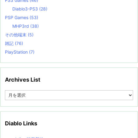
PS3 Games
(46)
Diablo3-PS3
(28)
PSP Games
(53)
MHP3rd
(38)
その他端末
(5)
雑記
(76)
PlayStation
(7)
Archives List
A
r
c
h
i
v
Diablo Links
e
s
L