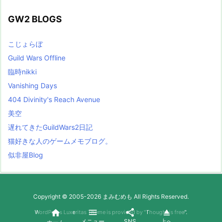
GW2 BLOGS
こじょらぼ
Guild Wars Offline
臨時nikki
Vanishing Days
404 Divinity's Reach Avenue
美空
遅れてきたGuildWars2日記
猫好きな人のゲームメモブログ。
似非屋Blog
Copyright ©
2005
-2026
まみむめも
All Rights Reserved.




WordPress Luxeritas Theme is provided by "
Thought is free
".
メニュー
SNS
上へ