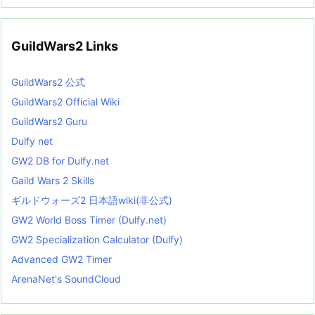
GuildWars2 Links
GuildWars2 公式
GuildWars2 Official Wiki
GuildWars2 Guru
Dulfy net
GW2 DB for Dulfy.net
Gaild Wars 2 Skills
ギルドウォーズ2 日本語wiki(非公式)
GW2 World Boss Timer (Dulfy.net)
GW2 Specialization Calculator (Dulfy)
Advanced GW2 Timer
ArenaNet's SoundCloud