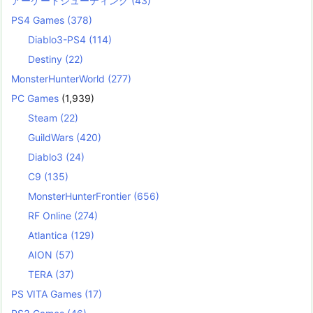
アーケードシューティング
(43)
PS4 Games
(378)
Diablo3-PS4
(114)
Destiny
(22)
MonsterHunterWorld
(277)
PC Games
(1,939)
Steam
(22)
GuildWars
(420)
Diablo3
(24)
C9
(135)
MonsterHunterFrontier
(656)
RF Online
(274)
Atlantica
(129)
AION
(57)
TERA
(37)
PS VITA Games
(17)