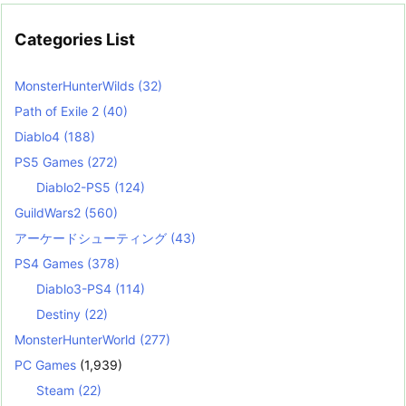
Categories List
MonsterHunterWilds
(32)
Path of Exile 2
(40)
Diablo4
(188)
PS5 Games
(272)
Diablo2-PS5
(124)
GuildWars2
(560)
アーケードシューティング
(43)
PS4 Games
(378)
Diablo3-PS4
(114)
Destiny
(22)
MonsterHunterWorld
(277)
PC Games
(1,939)
Steam
(22)