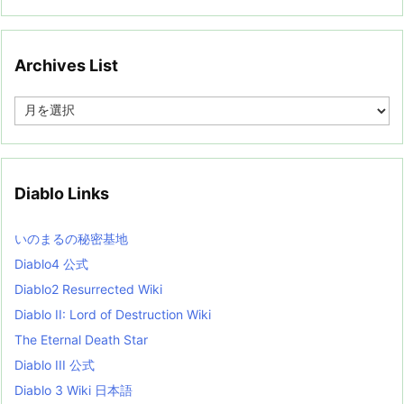
Archives List
A
r
c
h
i
v
Diablo Links
e
s
L
いのまるの秘密基地
i
s
Diablo4 公式
t
Diablo2 Resurrected Wiki
Diablo II: Lord of Destruction Wiki
The Eternal Death Star
Diablo III 公式
Diablo 3 Wiki 日本語