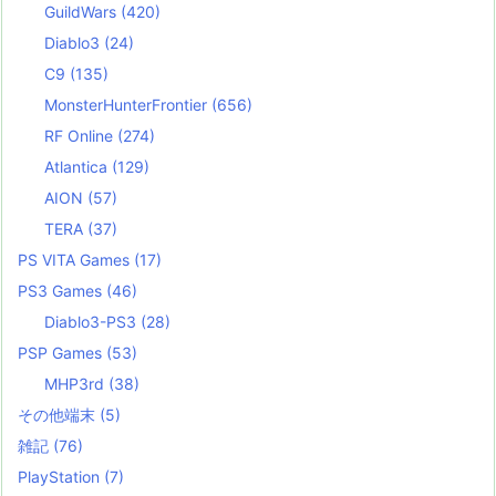
GuildWars
(420)
Diablo3
(24)
C9
(135)
MonsterHunterFrontier
(656)
RF Online
(274)
Atlantica
(129)
AION
(57)
TERA
(37)
PS VITA Games
(17)
PS3 Games
(46)
Diablo3-PS3
(28)
PSP Games
(53)
MHP3rd
(38)
その他端末
(5)
雑記
(76)
PlayStation
(7)