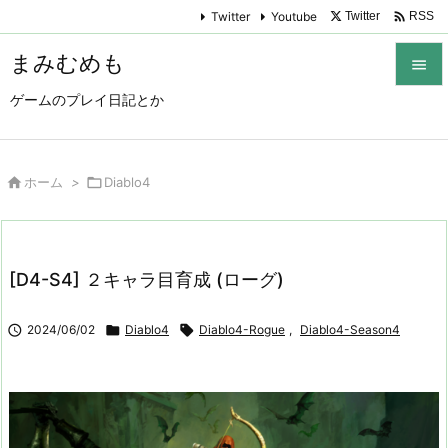

Twitter
Youtube
Twitter
RSS
まみむめも

ゲームのプレイ日記とか

メニュ

サイド

ホーム
>

Diablo4

前へ

[D4-S4] ２キャラ目育成 (ローグ)
次へ


2024/06/02

Diablo4

Diablo4-Rogue
,
Diablo4-Season4
検索