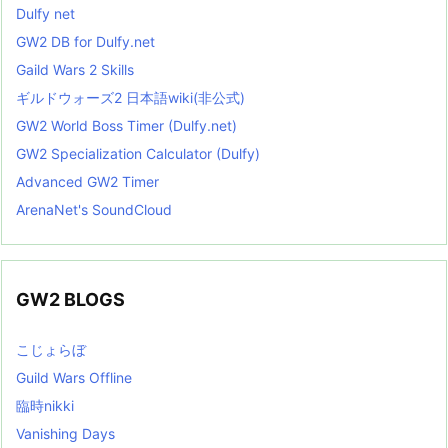
Dulfy net
GW2 DB for Dulfy.net
Gaild Wars 2 Skills
ギルドウォーズ2 日本語wiki(非公式)
GW2 World Boss Timer (Dulfy.net)
GW2 Specialization Calculator (Dulfy)
Advanced GW2 Timer
ArenaNet's SoundCloud
GW2 BLOGS
こじょらぼ
Guild Wars Offline
臨時nikki
Vanishing Days