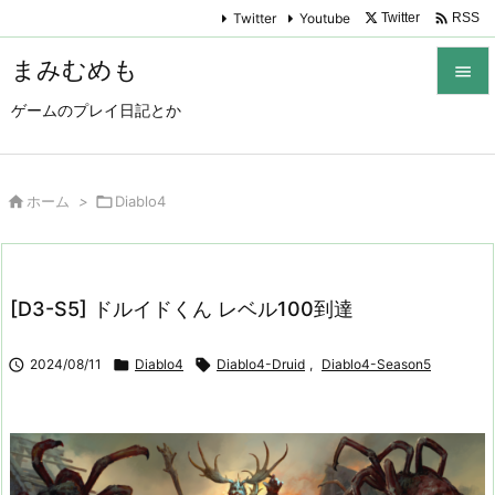

Twitter
Youtube
Twitter
RSS
まみむめも

ゲームのプレイ日記とか

メニュ

サイド

ホーム
>

Diablo4

前へ

[D3-S5] ドルイドくん レベル100到達
次へ


2024/08/11

Diablo4

Diablo4-Druid
,
Diablo4-Season5
検索