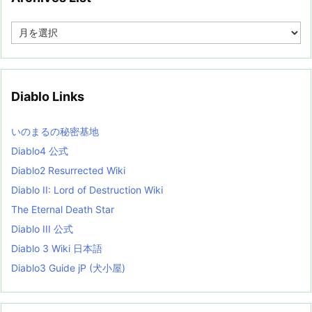
A
r
c
h
i
v
Diablo Links
e
s
L
いのまるの秘密基地
i
s
Diablo4 公式
t
Diablo2 Resurrected Wiki
Diablo II: Lord of Destruction Wiki
The Eternal Death Star
Diablo III 公式
Diablo 3 Wiki 日本語
Diablo3 Guide jP (犬小屋)