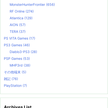
MonsterHunterFrontier
(656)
RF Online
(274)
Atlantica
(129)
AION
(57)
TERA
(37)
PS VITA Games
(17)
PS3 Games
(46)
Diablo3-PS3
(28)
PSP Games
(53)
MHP3rd
(38)
その他端末
(5)
雑記
(76)
PlayStation
(7)
Archives List