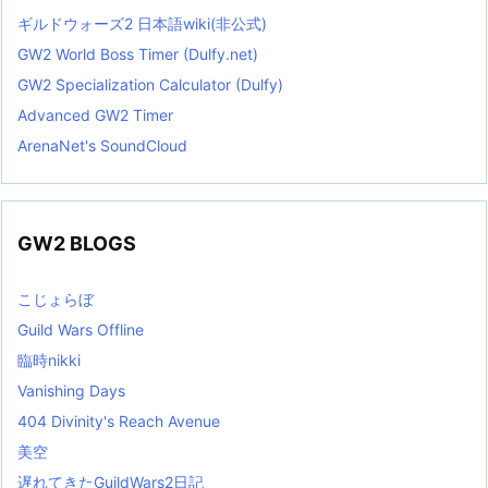
ギルドウォーズ2 日本語wiki(非公式)
GW2 World Boss Timer (Dulfy.net)
GW2 Specialization Calculator (Dulfy)
Advanced GW2 Timer
ArenaNet's SoundCloud
GW2 BLOGS
こじょらぼ
Guild Wars Offline
臨時nikki
Vanishing Days
404 Divinity's Reach Avenue
美空
遅れてきたGuildWars2日記