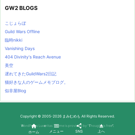
GW2 BLOGS
こじょらぼ
Guild Wars Offline
臨時nikki
Vanishing Days
404 Divinity's Reach Avenue
美空
遅れてきたGuildWars2日記
猫好きな人のゲームメモブログ。
似非屋Blog
Copyright ©
2005
-2026
まみむめも
All Rights Reserved.




WordPress Luxeritas Theme is provided by "
Thought is free
".
メニュー
SNS
上へ
ホーム