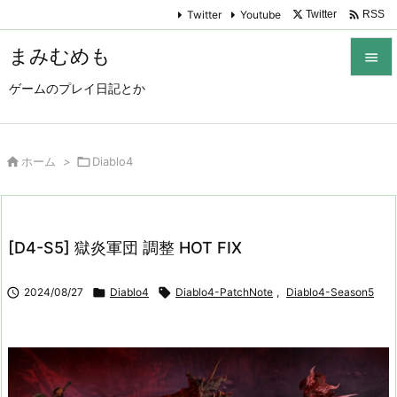

Twitter
Youtube
Twitter
RSS
まみむめも

ゲームのプレイ日記とか

メニュ

サイド

ホーム
>

Diablo4

前へ

[D4-S5] 獄炎軍団 調整 HOT FIX
次へ


2024/08/27

Diablo4

Diablo4-PatchNote
,
Diablo4-Season5
検索