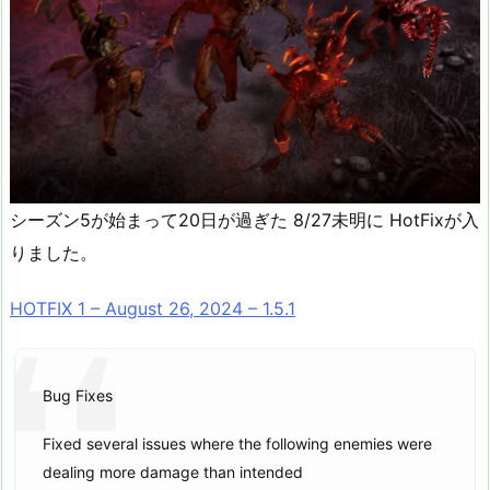
シーズン5が始まって20日が過ぎた 8/27未明に HotFixが入
りました。
HOTFIX 1 – August 26, 2024 – 1.5.1
Bug Fixes
Fixed several issues where the following enemies were
dealing more damage than intended