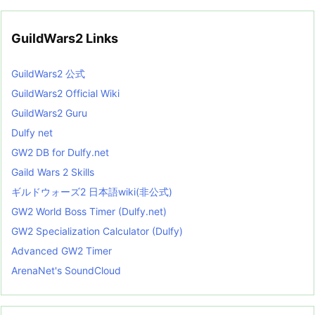
GuildWars2 Links
GuildWars2 公式
GuildWars2 Official Wiki
GuildWars2 Guru
Dulfy net
GW2 DB for Dulfy.net
Gaild Wars 2 Skills
ギルドウォーズ2 日本語wiki(非公式)
GW2 World Boss Timer (Dulfy.net)
GW2 Specialization Calculator (Dulfy)
Advanced GW2 Timer
ArenaNet's SoundCloud