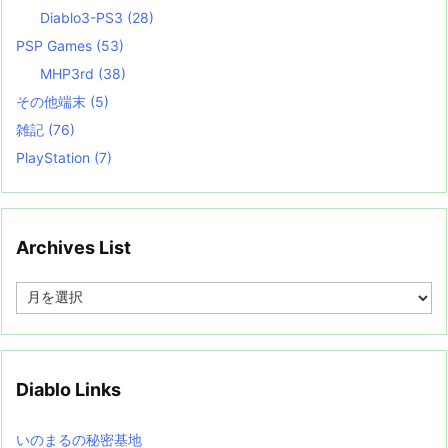
Diablo3-PS3
(28)
PSP Games
(53)
MHP3rd
(38)
その他端末
(5)
雑記
(76)
PlayStation
(7)
Archives List
A
r
c
h
i
v
Diablo Links
e
s
L
いのまるの秘密基地
i