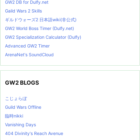
GW2 DB for Dulfy.net
Gaild Wars 2 Skills
ギルドウォーズ2 日本語wiki(非公式)
GW2 World Boss Timer (Dulfy.net)
GW2 Specialization Calculator (Dulfy)
Advanced GW2 Timer
ArenaNet's SoundCloud
GW2 BLOGS
こじょらぼ
Guild Wars Offline
臨時nikki
Vanishing Days
404 Divinity's Reach Avenue