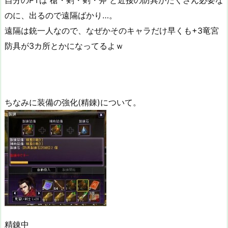
自分のPTは 槍・剣・剣・斧 と近接の防具がたくさん必要な
のに、出るので遠隔ばかり…。
遠隔は銃一人なので、なぜかそのキャラだけ早くも+3竜宮
防具が3カ所とかになってるよｗ
ちなみに装備の強化(精錬)について。
精錬中