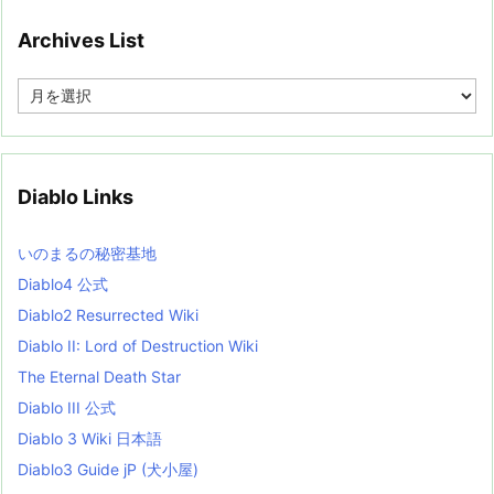
Archives List
A
r
c
h
i
v
Diablo Links
e
s
L
いのまるの秘密基地
i
s
Diablo4 公式
t
Diablo2 Resurrected Wiki
Diablo II: Lord of Destruction Wiki
The Eternal Death Star
Diablo III 公式
Diablo 3 Wiki 日本語
Diablo3 Guide jP (犬小屋)