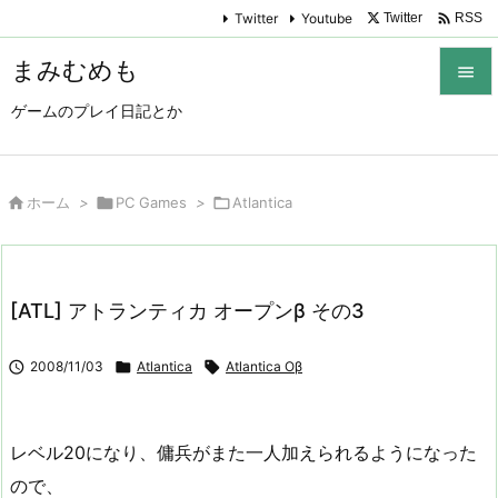

Twitter
Youtube
Twitter
RSS
まみむめも

ゲームのプレイ日記とか

メニュ

サイド

ホーム
>

PC Games
>

Atlantica

前へ

[ATL] アトランティカ オープンβ その3
次へ


2008/11/03

Atlantica

Atlantica Oβ
検索
レベル20になり、傭兵がまた一人加えられるようになった
ので、