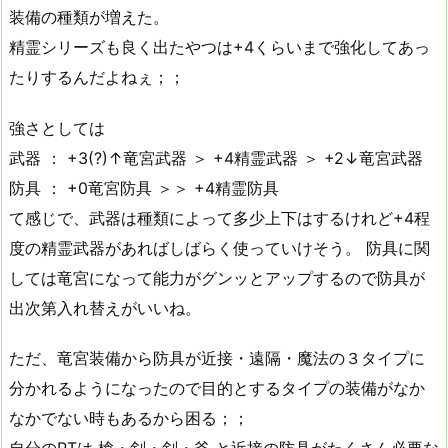
装備の種類が増えた。
精霊シリーズも良く出たやつは+4くらいまで強化してあっ
たりするんだよねぇ；；
強さとしては
武器 ： +3(?)↑竜宮武器 ＞ +4精霊武器 ＞ +2↓竜宮武器
防具 ： +0竜宮防具 ＞＞ +4精霊防具
て感じで、武器は種類によって多少上下はするけれど+4程
度の精霊武器があればしばらく使っていけそう。 防具に関
しては竜宮になって能力がグンッとアップするので防具が
出次第入れ替えがいいね。
ただ、竜宮装備から防具が近接・遠隔・魔法の３タイプに
分かれるようになったので目的とするタイプの装備がなか
なかでない時もあるから困る；；