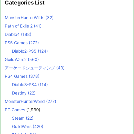
Categories List
MonsterHunterWilds
(32)
Path of Exile 2
(41)
Diablo4
(188)
PS5 Games
(272)
Diablo2-PS5
(124)
GuildWars2
(560)
アーケードシューティング
(43)
PS4 Games
(378)
Diablo3-PS4
(114)
Destiny
(22)
MonsterHunterWorld
(277)
PC Games
(1,939)
Steam
(22)
GuildWars
(420)