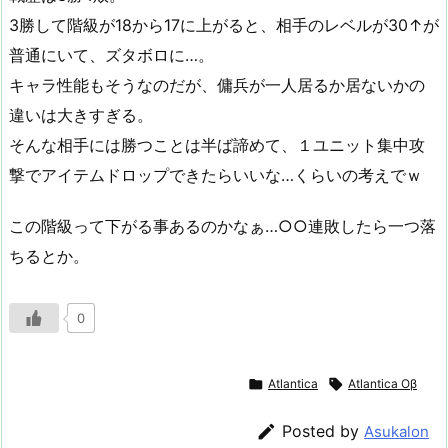
3勝して階級が18から17に上がると、相手のレベルが30↑が
普通にいて、ズタボロに…。
キャラ性能もそうなのだが、傭兵が一人居るか居ないかの
違いは大きすぎる。
そんな相手には勝つことは半ば諦めて、１ユニット集中攻
撃でアイテムドロップできたらいいな…くらいの考えでｗ
この階級って下がる事あるのかなぁ…○○連敗したら一つ落
ちるとか。
0

Atlantica

Atlantica Oβ

Posted by
Asukalon