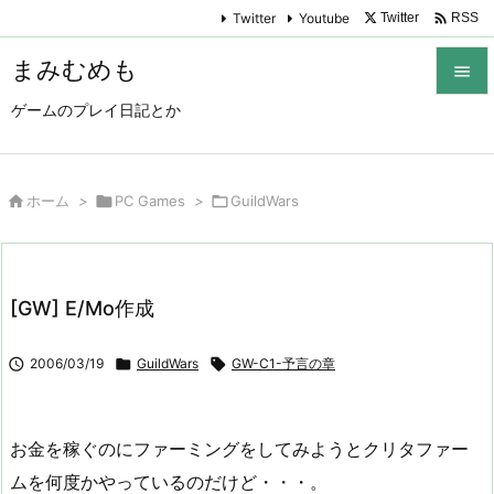

Twitter
Youtube
Twitter
RSS
まみむめも

ゲームのプレイ日記とか

メニュ

サイド

ホーム
>

PC Games
>

GuildWars

前へ

[GW] E/Mo作成
次へ


2006/03/19

GuildWars

GW-C1-予言の章
検索
お金を稼ぐのにファーミングをしてみようとクリタファー
ムを何度かやっているのだけど・・・。