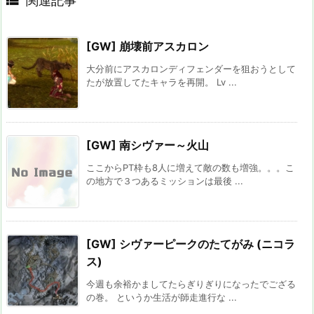

関連記事
[GW] 崩壊前アスカロン
大分前にアスカロンディフェンダーを狙おうとして
たが放置してたキャラを再開。 Lv ...
[GW] 南シヴァー～火山
ここからPT枠も8人に増えて敵の数も増強。。。こ
の地方で３つあるミッションは最後 ...
[GW] シヴァーピークのたてがみ (ニコラ
ス)
今週も余裕かましてたらぎりぎりになったでござる
の巻。 というか生活が師走進行な ...