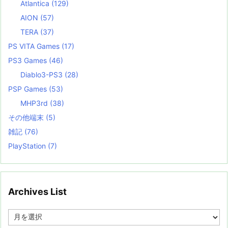
Atlantica
(129)
AION
(57)
TERA
(37)
PS VITA Games
(17)
PS3 Games
(46)
Diablo3-PS3
(28)
PSP Games
(53)
MHP3rd
(38)
その他端末
(5)
雑記
(76)
PlayStation
(7)
Archives List
A
r