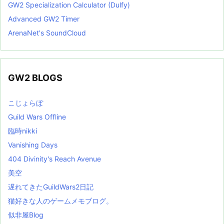
GW2 Specialization Calculator (Dulfy)
Advanced GW2 Timer
ArenaNet's SoundCloud
GW2 BLOGS
こじょらぼ
Guild Wars Offline
臨時nikki
Vanishing Days
404 Divinity's Reach Avenue
美空
遅れてきたGuildWars2日記
猫好きな人のゲームメモブログ。
似非屋Blog