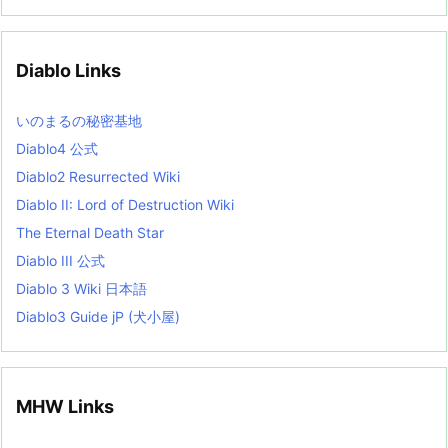
c
h
i
v
Diablo Links
e
s
L
いのまるの秘密基地
i
s
Diablo4 公式
t
Diablo2 Resurrected Wiki
Diablo II: Lord of Destruction Wiki
The Eternal Death Star
Diablo III 公式
Diablo 3 Wiki 日本語
Diablo3 Guide jP (犬小屋)
MHW Links