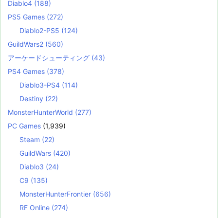
Diablo4
(188)
PS5 Games
(272)
Diablo2-PS5
(124)
GuildWars2
(560)
アーケードシューティング
(43)
PS4 Games
(378)
Diablo3-PS4
(114)
Destiny
(22)
MonsterHunterWorld
(277)
PC Games
(1,939)
Steam
(22)
GuildWars
(420)
Diablo3
(24)
C9
(135)
MonsterHunterFrontier
(656)
RF Online
(274)