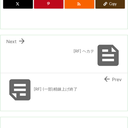

Copy

Next

[RF] ヘカテ


Prev
[RF] (一部)精錬上げ終了