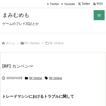

Twitter
Youtube
Twitter
RSS
まみむめも

ゲームのプレイ日記とか

メニュ

サイド

ホーム
>

PC Games
>

RF Online

前へ

[RF] カンベンー
次へ


2005/10/09

RF Online

RF Online
検索
トレードマシンにおけるトラブルに関して