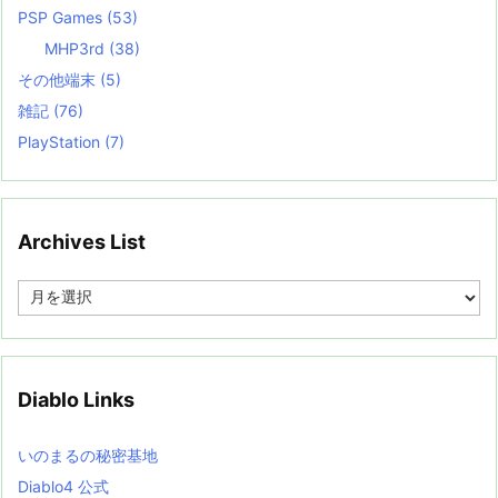
PSP Games
(53)
MHP3rd
(38)
その他端末
(5)
雑記
(76)
PlayStation
(7)
Archives List
A
r
c
h
i
v
Diablo Links
e
s
L
いのまるの秘密基地
i
s
Diablo4 公式
t