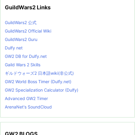
GuildWars2 Links
GuildWars2 公式
GuildWars2 Official Wiki
GuildWars2 Guru
Dulfy net
GW2 DB for Dulfy.net
Gaild Wars 2 Skills
ギルドウォーズ2 日本語wiki(非公式)
GW2 World Boss Timer (Dulfy.net)
GW2 Specialization Calculator (Dulfy)
Advanced GW2 Timer
ArenaNet's SoundCloud
GW2 BLOGS