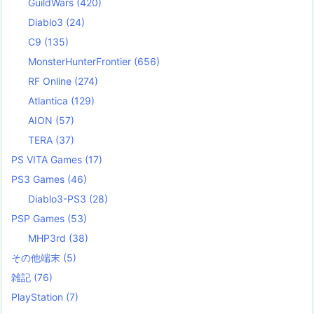
GuildWars
(420)
Diablo3
(24)
C9
(135)
MonsterHunterFrontier
(656)
RF Online
(274)
Atlantica
(129)
AION
(57)
TERA
(37)
PS VITA Games
(17)
PS3 Games
(46)
Diablo3-PS3
(28)
PSP Games
(53)
MHP3rd
(38)
その他端末
(5)
雑記
(76)
PlayStation
(7)