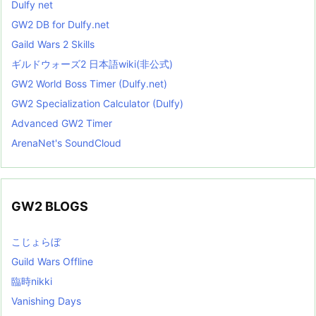
Dulfy net
GW2 DB for Dulfy.net
Gaild Wars 2 Skills
ギルドウォーズ2 日本語wiki(非公式)
GW2 World Boss Timer (Dulfy.net)
GW2 Specialization Calculator (Dulfy)
Advanced GW2 Timer
ArenaNet's SoundCloud
GW2 BLOGS
こじょらぼ
Guild Wars Offline
臨時nikki
Vanishing Days