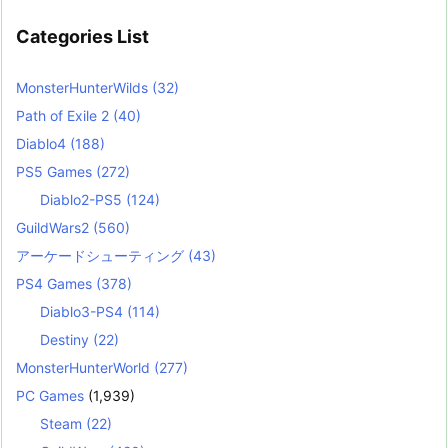
Categories List
MonsterHunterWilds
(32)
Path of Exile 2
(40)
Diablo4
(188)
PS5 Games
(272)
Diablo2-PS5
(124)
GuildWars2
(560)
アーケードシューティング
(43)
PS4 Games
(378)
Diablo3-PS4
(114)
Destiny
(22)
MonsterHunterWorld
(277)
PC Games
(1,939)
Steam
(22)