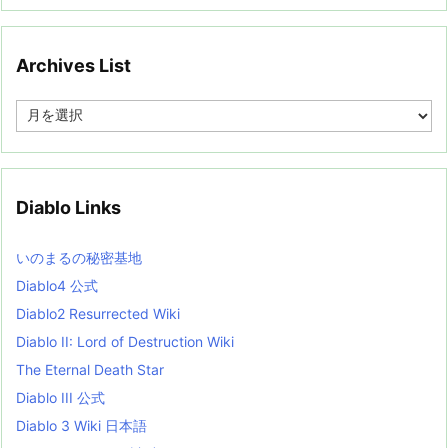
Archives List
A
r
c
h
i
v
Diablo Links
e
s
L
いのまるの秘密基地
i
s
Diablo4 公式
t
Diablo2 Resurrected Wiki
Diablo II: Lord of Destruction Wiki
The Eternal Death Star
Diablo III 公式
Diablo 3 Wiki 日本語