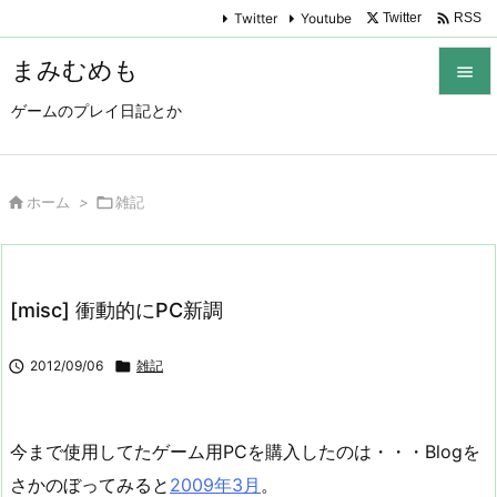

Twitter
Youtube
Twitter
RSS
まみむめも

ゲームのプレイ日記とか

メニュ

サイド

ホーム
>

雑記

前へ

[misc] 衝動的にPC新調
次へ


2012/09/06

雑記
検索
今まで使用してたゲーム用PCを購入したのは・・・Blogを
さかのぼってみると
2009年3月
。