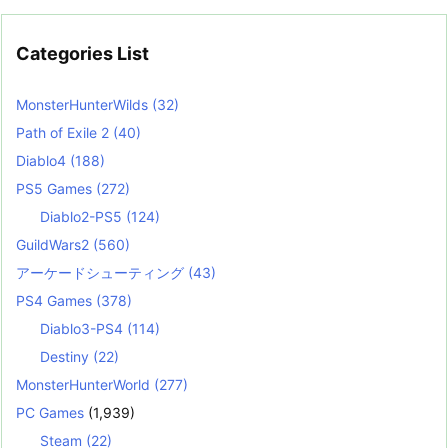
Categories List
MonsterHunterWilds
(32)
Path of Exile 2
(40)
Diablo4
(188)
PS5 Games
(272)
Diablo2-PS5
(124)
GuildWars2
(560)
アーケードシューティング
(43)
PS4 Games
(378)
Diablo3-PS4
(114)
Destiny
(22)
MonsterHunterWorld
(277)
PC Games
(1,939)
Steam
(22)