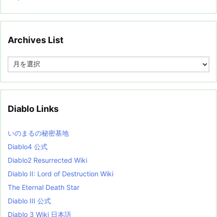
Archives List
A
r
c
h
i
v
Diablo Links
e
s
L
いのまるの秘密基地
i
s
Diablo4 公式
t
Diablo2 Resurrected Wiki
Diablo II: Lord of Destruction Wiki
The Eternal Death Star
Diablo III 公式
Diablo 3 Wiki 日本語