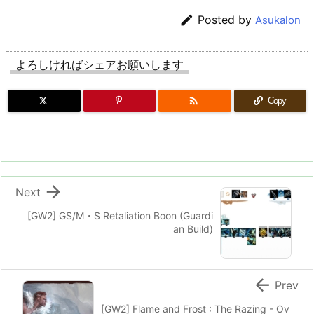

Posted by
Asukalon
よろしければシェアお願いします

Copy

Next
[GW2] GS/M・S Retaliation Boon (Guardi
an Build)

Prev
[GW2] Flame and Frost : The Razing - Ov