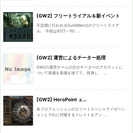
[GW2] フリートライアル＆新イベント
不定期に行われるGuildWars2のフリートライア
ル。 今回は9/27～10/ ...
[GW2] 運営によるチーター処理
GW2の運営チームの方がチーターのアカウントに
ついて装備を装備を捨てて、投身し、 ...
[GW2] HeroPoint ェ…
各プロフェッションのエリートスペシャライゼーシ
ョンとそれに付随するトレイトをアン ...