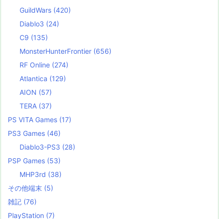
GuildWars
(420)
Diablo3
(24)
C9
(135)
MonsterHunterFrontier
(656)
RF Online
(274)
Atlantica
(129)
AION
(57)
TERA
(37)
PS VITA Games
(17)
PS3 Games
(46)
Diablo3-PS3
(28)
PSP Games
(53)
MHP3rd
(38)
その他端末
(5)
雑記
(76)
PlayStation
(7)