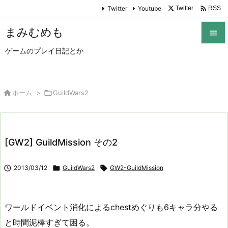

Twitter
Youtube
Twitter
RSS
まみむめも

ゲームのプレイ日記とか

メニュ

サイド

ホーム
>

GuildWars2

前へ

[GW2] GuildMission その2
次へ


2013/03/12

GuildWars2

GW2-GuildMission
検索
ワールドイベント消化によるchestめぐりも6キャラ分やる
と時間泥棒すぎて困る。