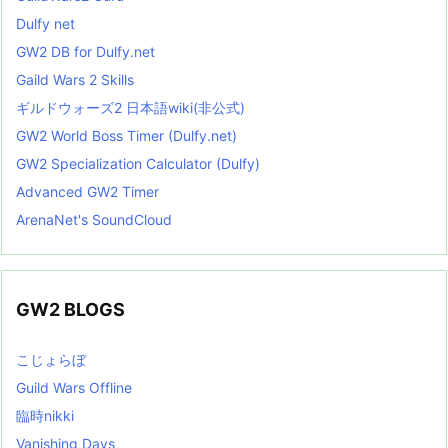
Dulfy net
GW2 DB for Dulfy.net
Gaild Wars 2 Skills
ギルドウォーズ2 日本語wiki(非公式)
GW2 World Boss Timer (Dulfy.net)
GW2 Specialization Calculator (Dulfy)
Advanced GW2 Timer
ArenaNet's SoundCloud
GW2 BLOGS
こじょらぼ
Guild Wars Offline
臨時nikki
Vanishing Days