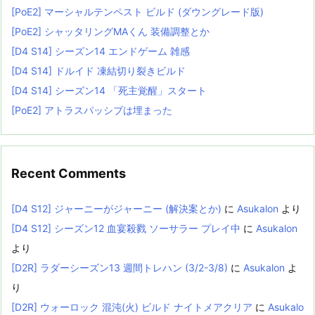
[PoE2] マーシャルテンペスト ビルド (ダウングレード版)
[PoE2] シャッタリングMAくん 装備調整とか
[D4 S14] シーズン14 エンドゲーム 雑感
[D4 S14] ドルイド 凍結切り裂きビルド
[D4 S14] シーズン14 「死主覚醒」スタート
[PoE2] アトラスパッシブは埋まった
Recent Comments
[D4 S12] ジャーニーがジャーニー (解決案とか)
に
Asukalon
より
[D4 S12] シーズン12 血宴殺戮 ソーサラー プレイ中
に
Asukalon
より
[D2R] ラダーシーズン13 週間トレハン (3/2-3/8)
に
Asukalon
よ
り
[D2R] ウォーロック 混沌(火) ビルド ナイトメアクリア
に
Asukalo