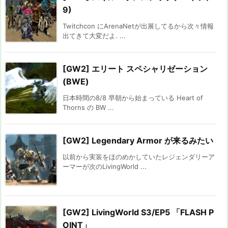
9)
Twitchcon にArenaNetが出展してるから次々情報
出てきて大変だよ. ...
[GW2] エリート スペシャリゼーション
(BWE)
日本時間の8/8 早朝から始まっている Heart of
Thorns の BW ...
[GW2] Legendary Armor が来るみたい
以前から実装をほのめかしていたレジェンダリーア
ーマーが次のLivingWorld ...
[GW2] LivingWorld S3/EP5 「FLASH P
OINT」