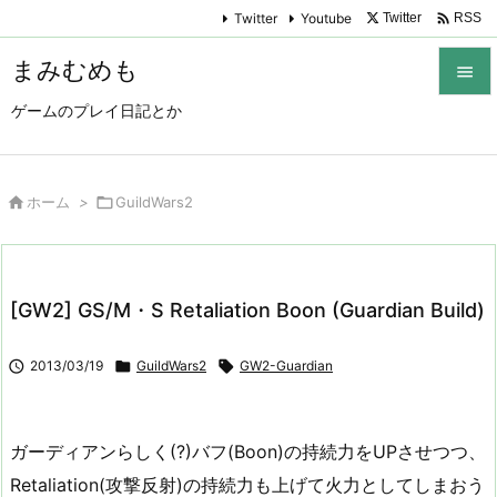

Twitter
Youtube
Twitter
RSS
まみむめも

ゲームのプレイ日記とか

メニュ

サイド

ホーム
>

GuildWars2

前へ

[GW2] GS/M・S Retaliation Boon (Guardian Build)
次へ


2013/03/19

GuildWars2

GW2-Guardian
検索
ガーディアンらしく(?)バフ(Boon)の持続力をUPさせつつ、
Retaliation(攻撃反射)の持続力も上げて火力としてしまおう