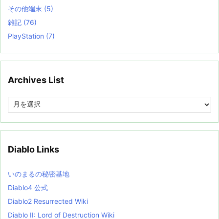
その他端末
(5)
雑記
(76)
PlayStation
(7)
Archives List
A
r
c
h
i
v
Diablo Links
e
s
L
いのまるの秘密基地
i
s
Diablo4 公式
t
Diablo2 Resurrected Wiki
Diablo II: Lord of Destruction Wiki