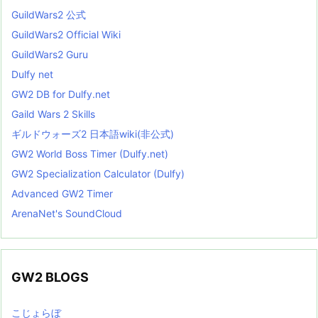
GuildWars2 公式
GuildWars2 Official Wiki
GuildWars2 Guru
Dulfy net
GW2 DB for Dulfy.net
Gaild Wars 2 Skills
ギルドウォーズ2 日本語wiki(非公式)
GW2 World Boss Timer (Dulfy.net)
GW2 Specialization Calculator (Dulfy)
Advanced GW2 Timer
ArenaNet's SoundCloud
GW2 BLOGS
こじょらぼ