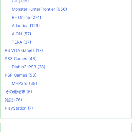
C9
(135)
MonsterHunterFrontier
(656)
RF Online
(274)
Atlantica
(129)
AION
(57)
TERA
(37)
PS VITA Games
(17)
PS3 Games
(46)
Diablo3-PS3
(28)
PSP Games
(53)
MHP3rd
(38)
その他端末
(5)
雑記
(76)
PlayStation
(7)