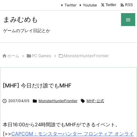

Twitter
Youtube
Twitter
RSS
まみむめも

ゲームのプレイ日記とか

メニュ

サイド

ホーム
>

PC Games
>

MonsterHunterFrontier

前へ

[MHF] 今日だけ誰でもMHF
次へ


2007/04/05

MonsterHunterFrontier

MHF-公式
検索
本日16:00から24時間誰でもMHFができるイベント。
[>>
CAPCOM：モンスターハンター フロンティア オンライ