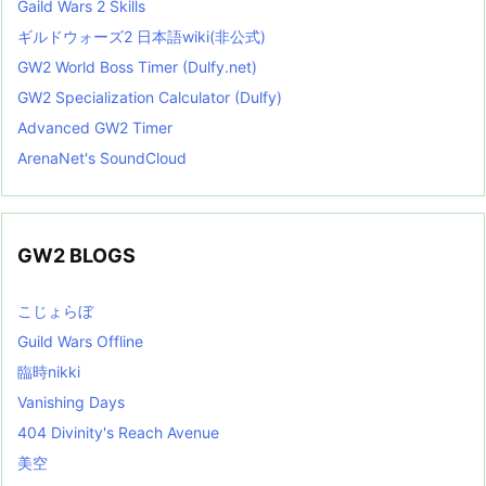
Gaild Wars 2 Skills
ギルドウォーズ2 日本語wiki(非公式)
GW2 World Boss Timer (Dulfy.net)
GW2 Specialization Calculator (Dulfy)
Advanced GW2 Timer
ArenaNet's SoundCloud
GW2 BLOGS
こじょらぼ
Guild Wars Offline
臨時nikki
Vanishing Days
404 Divinity's Reach Avenue
美空