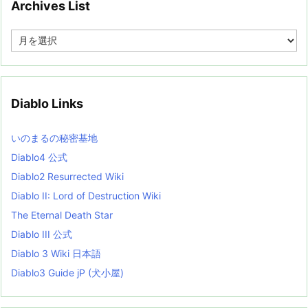
Archives List
A
r
c
h
i
v
Diablo Links
e
s
L
いのまるの秘密基地
i
s
Diablo4 公式
t
Diablo2 Resurrected Wiki
Diablo II: Lord of Destruction Wiki
The Eternal Death Star
Diablo III 公式
Diablo 3 Wiki 日本語
Diablo3 Guide jP (犬小屋)