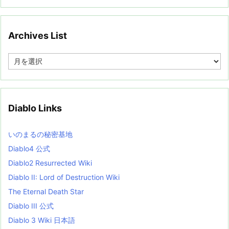
Archives List
A
r
c
h
i
v
Diablo Links
e
s
L
いのまるの秘密基地
i
s
Diablo4 公式
t
Diablo2 Resurrected Wiki
Diablo II: Lord of Destruction Wiki
The Eternal Death Star
Diablo III 公式
Diablo 3 Wiki 日本語