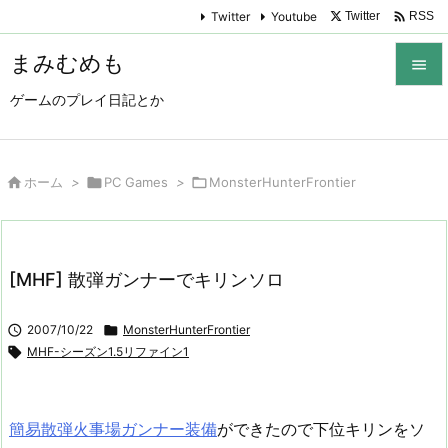

Twitter
Youtube
Twitter
RSS
まみむめも

ゲームのプレイ日記とか

メニュ

サイド

ホーム
>

PC Games
>

MonsterHunterFrontier

前へ

[MHF] 散弾ガンナーでキリンソロ
次へ


2007/10/22

MonsterHunterFrontier
検索

MHF-シーズン1.5リファイン1
簡易散弾火事場ガンナー装備
ができたので下位キリンをソ