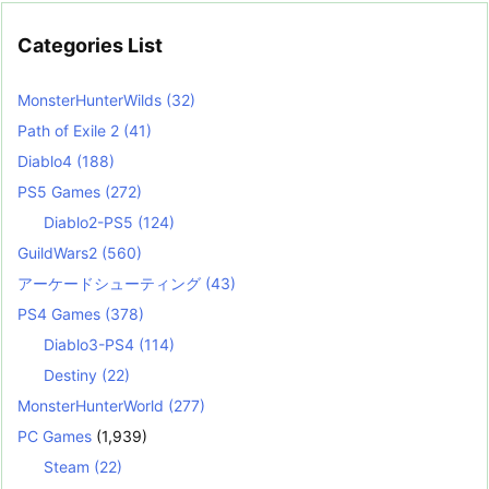
Categories List
MonsterHunterWilds
(32)
Path of Exile 2
(41)
Diablo4
(188)
PS5 Games
(272)
Diablo2-PS5
(124)
GuildWars2
(560)
アーケードシューティング
(43)
PS4 Games
(378)
Diablo3-PS4
(114)
Destiny
(22)
MonsterHunterWorld
(277)
PC Games
(1,939)
Steam
(22)