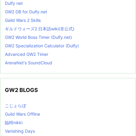
Dulfy net
GW2 DB for Dulfy.net
Gaild Wars 2 Skills
ギルドウォーズ2 日本語wiki(非公式)
GW2 World Boss Timer (Dulfy.net)
GW2 Specialization Calculator (Dulfy)
Advanced GW2 Timer
ArenaNet's SoundCloud
GW2 BLOGS
こじょらぼ
Guild Wars Offline
臨時nikki
Vanishing Days