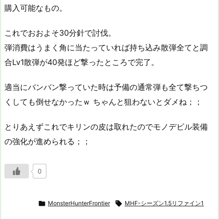
購入可能なもの。
これでおおよそ30分針で討伐。
弾消費はうまく角に当たっていれば持ち込み散弾全てと調
合Lv1散弾が40発ほど撃ったところで完了。
適当にバンバン撃っていた時は予備の通常弾も全て撃ちつ
くしても倒せなかったｗ ちゃんと狙わないとダメね；；
とりあえずこれでキリンの皮は取れたのでモノデビル装備
の強化が進められる；；
0

MonsterHunterFrontier

MHF-シーズン1.5リファイン1