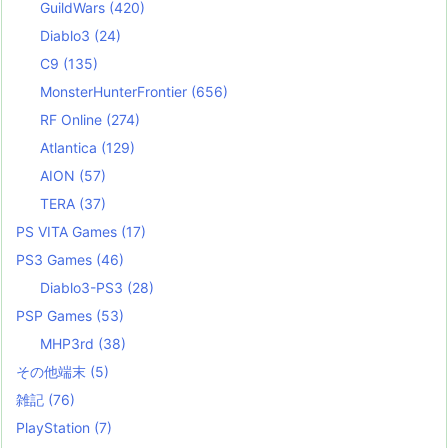
GuildWars
(420)
Diablo3
(24)
C9
(135)
MonsterHunterFrontier
(656)
RF Online
(274)
Atlantica
(129)
AION
(57)
TERA
(37)
PS VITA Games
(17)
PS3 Games
(46)
Diablo3-PS3
(28)
PSP Games
(53)
MHP3rd
(38)
その他端末
(5)
雑記
(76)
PlayStation
(7)