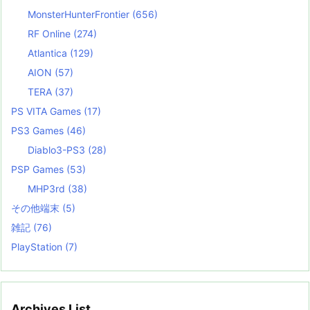
MonsterHunterFrontier
(656)
RF Online
(274)
Atlantica
(129)
AION
(57)
TERA
(37)
PS VITA Games
(17)
PS3 Games
(46)
Diablo3-PS3
(28)
PSP Games
(53)
MHP3rd
(38)
その他端末
(5)
雑記
(76)
PlayStation
(7)
Archives List