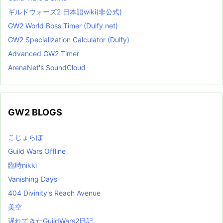
ギルドウォーズ2 日本語wiki(非公式)
GW2 World Boss Timer (Dulfy.net)
GW2 Specialization Calculator (Dulfy)
Advanced GW2 Timer
ArenaNet's SoundCloud
GW2 BLOGS
こじょらぼ
Guild Wars Offline
臨時nikki
Vanishing Days
404 Divinity's Reach Avenue
美空
遅れてきたGuildWars2日記