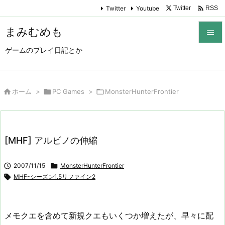

Twitter
Youtube
Twitter
RSS
まみむめも

ゲームのプレイ日記とか

メニュ

サイド

ホーム
>

PC Games
>

MonsterHunterFrontier

前へ

[MHF] アルビノの伸縮
次へ


2007/11/15

MonsterHunterFrontier
検索

MHF-シーズン1.5リファイン2
メモクエを含めて新規クエもいくつか増えたが、早々に配