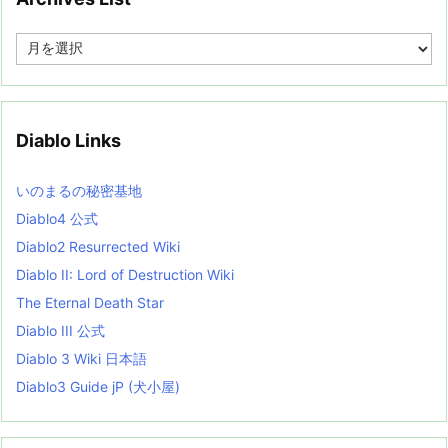
A
r
c
h
i
v
Diablo Links
e
s
L
いのまるの秘密基地
i
s
Diablo4 公式
t
Diablo2 Resurrected Wiki
Diablo II: Lord of Destruction Wiki
The Eternal Death Star
Diablo III 公式
Diablo 3 Wiki 日本語
Diablo3 Guide jP (犬小屋)