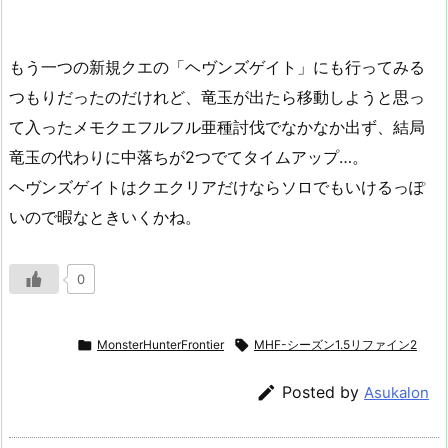
もう一つの新規クエの「ヘヴンズゲイト」にも行ってみる
つもりだったのだけれど、竜玉が出たら移動しようと思っ
て入ったメモクエフルフル亜種討伐でなかなか出ず、結局
竜玉の代わりに中落ちが2つでてタイムアップ…。
ヘヴンズゲイトはクエクリアだけならソロでもいけるっぽ
いので暇なときいくかね。
0

MonsterHunterFrontier

MHF-シーズン1.5リファイン2

Posted by
Asukalon