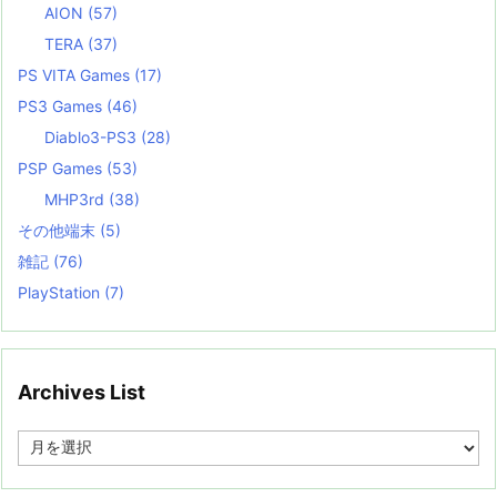
AION
(57)
TERA
(37)
PS VITA Games
(17)
PS3 Games
(46)
Diablo3-PS3
(28)
PSP Games
(53)
MHP3rd
(38)
その他端末
(5)
雑記
(76)
PlayStation
(7)
Archives List
A
r
c
h