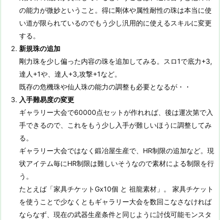
の能力が微妙ということ。得に剛体や属性耐性の珠は本当に使
い道が限られているのでもう少し汎用的に使えるスキルに変更
する。
新規珠の追加
剛力珠を少し偏った内容の珠を追加してみる。スロ1で底力+3,
達人+1や、達人+3,攻撃+1など。
既存の危機珠や仙人珠の能力の調整も必要となるが・・
入手難易度の変更
ギャラリー大会で60000点セットが作れれば、後は運次第で入
手できるので、これをもう少し入手が難しいほうに調整してみ
る。
ギャラリー大会ではなく鍛冶屋生産で、HR制限の追加など。現
状アイテム毎にHR制限は難しいそうなので素材による制限を行
う。
たとえば「家具チケットGx10個 と 祖龍素材」。 家具チケット
を使うことで少なくともギャラリー大会を数回こなさなければ
ならなず、現在の武器生産条件と同じように討伐可能モンスタ