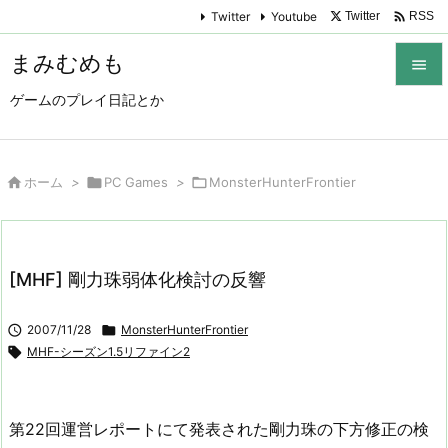

Twitter
Youtube
Twitter
RSS
まみむめも

ゲームのプレイ日記とか

メニュ

サイド

ホーム
>

PC Games
>

MonsterHunterFrontier

前へ

[MHF] 剛力珠弱体化検討の反響
次へ


2007/11/28

MonsterHunterFrontier
検索

MHF-シーズン1.5リファイン2
第22回運営レポートにて発表された剛力珠の下方修正の検