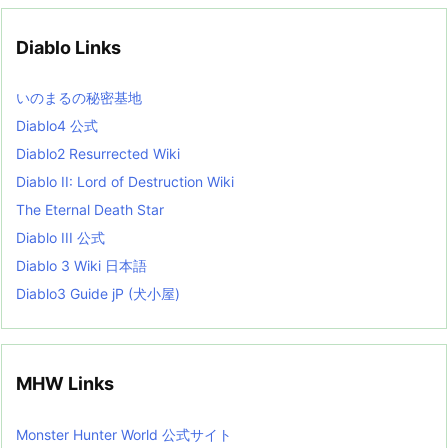
i
v
Diablo Links
e
s
L
いのまるの秘密基地
i
s
Diablo4 公式
t
Diablo2 Resurrected Wiki
Diablo II: Lord of Destruction Wiki
The Eternal Death Star
Diablo III 公式
Diablo 3 Wiki 日本語
Diablo3 Guide jP (犬小屋)
MHW Links
Monster Hunter World 公式サイト