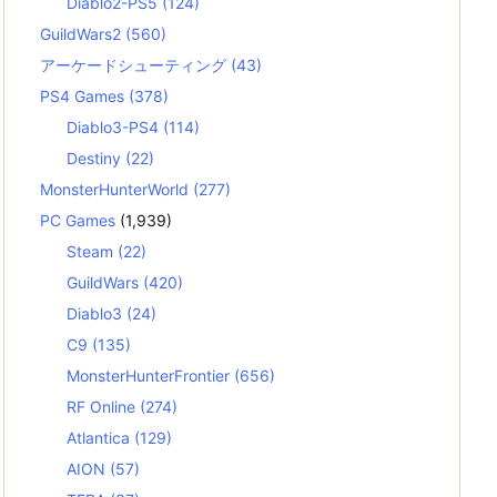
Diablo2-PS5
(124)
GuildWars2
(560)
アーケードシューティング
(43)
PS4 Games
(378)
Diablo3-PS4
(114)
Destiny
(22)
MonsterHunterWorld
(277)
PC Games
(1,939)
Steam
(22)
GuildWars
(420)
Diablo3
(24)
C9
(135)
MonsterHunterFrontier
(656)
RF Online
(274)
Atlantica
(129)
AION
(57)