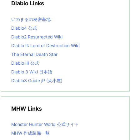
Diablo Links
e
s
L
いのまるの秘密基地
i
s
Diablo4 公式
t
Diablo2 Resurrected Wiki
Diablo II: Lord of Destruction Wiki
The Eternal Death Star
Diablo III 公式
Diablo 3 Wiki 日本語
Diablo3 Guide jP (犬小屋)
MHW Links
Monster Hunter World 公式サイト
MHW 作成装備一覧