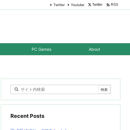

Twitter
Youtube
Twitter
RSS
PC Games
About
Recent Posts