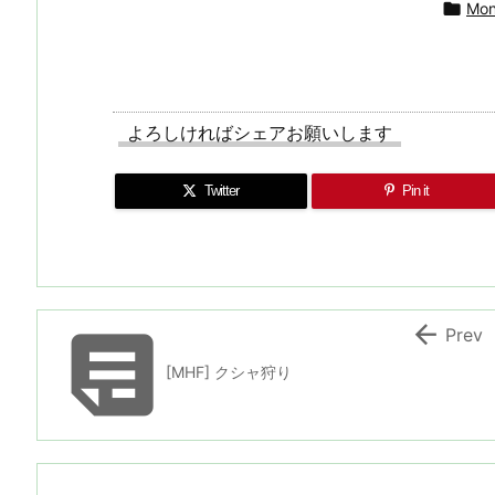

Mon
よろしければシェアお願いします
Twitter
Pin it


Prev
[MHF] クシャ狩り