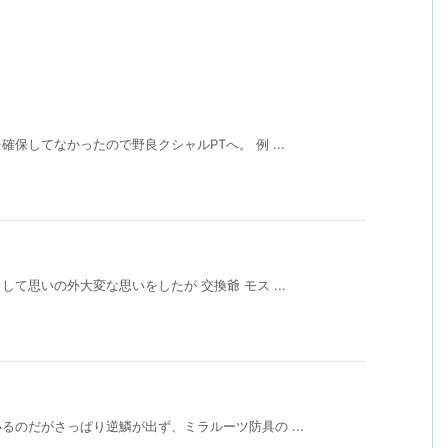
保してなかったので野良クシャルPTへ。 例 ...
て思いの外大変な思いをしたが 交換爺 モス ...
のだがさっぱり逆鱗が出ず、ミラルーツ防具の ...