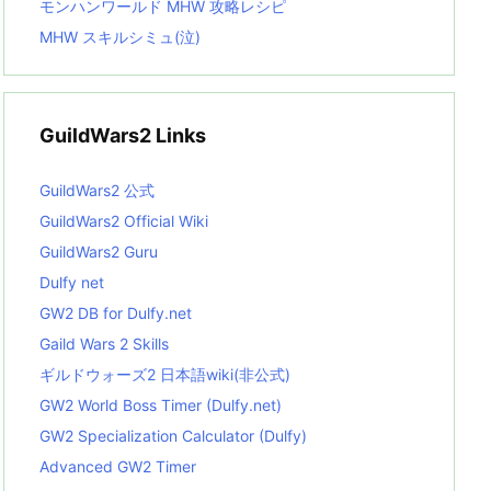
モンハンワールド MHW 攻略レシピ
MHW スキルシミュ(泣)
GuildWars2 Links
GuildWars2 公式
GuildWars2 Official Wiki
GuildWars2 Guru
Dulfy net
GW2 DB for Dulfy.net
Gaild Wars 2 Skills
ギルドウォーズ2 日本語wiki(非公式)
GW2 World Boss Timer (Dulfy.net)
GW2 Specialization Calculator (Dulfy)
Advanced GW2 Timer