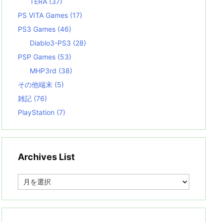
TERA
(37)
PS VITA Games
(17)
PS3 Games
(46)
Diablo3-PS3
(28)
PSP Games
(53)
MHP3rd
(38)
その他端末
(5)
雑記
(76)
PlayStation
(7)
Archives List
A
r
c
h
i
v