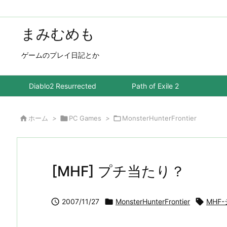
まみむめも
ゲームのプレイ日記とか
Diablo2 Resurrected
Path of Exile 2

ホーム
>

PC Games
>

MonsterHunterFrontier
[MHF] プチ当たり？

2007/11/27

MonsterHunterFrontier

MHF