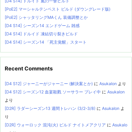
[D4 S14] ドルイド 嵐の一撃ビルド
[PoE2] マーシャルテンペスト ビルド (ダウングレード版)
[PoE2] シャッタリングMAくん 装備調整とか
[D4 S14] シーズン14 エンドゲーム 雑感
[D4 S14] ドルイド 凍結切り裂きビルド
[D4 S14] シーズン14 「死主覚醒」スタート
Recent Comments
[D4 S12] ジャーニーがジャーニー (解決案とか)
に
Asukalon
より
[D4 S12] シーズン12 血宴殺戮 ソーサラー プレイ中
に
Asukalon
より
[D2R] ラダーシーズン13 週間トレハン (3/2-3/8)
に
Asukalon
よ
り
[D2R] ウォーロック 混沌(火) ビルド ナイトメアクリア
に
Asukalo