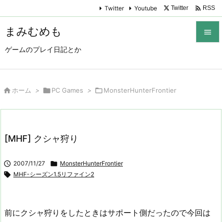

Twitter
Youtube
Twitter
RSS
まみむめも

ゲームのプレイ日記とか

メニュ

サイド

ホーム
>

PC Games
>

MonsterHunterFrontier

前へ

[MHF] クシャ狩り
次へ


2007/11/27

MonsterHunterFrontier
検索

MHF-シーズン1.5リファイン2
前にクシャ狩りをしたときはサポート側だったので今回は