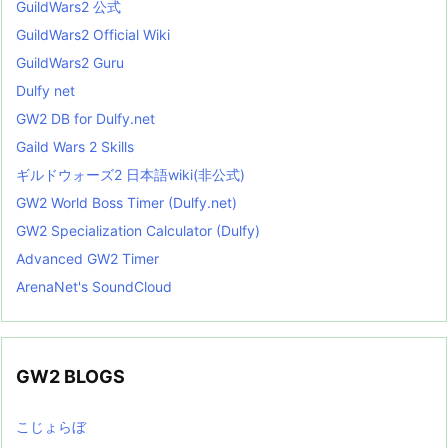
GuildWars2 公式
GuildWars2 Official Wiki
GuildWars2 Guru
Dulfy net
GW2 DB for Dulfy.net
Gaild Wars 2 Skills
ギルドウォーズ2 日本語wiki(非公式)
GW2 World Boss Timer (Dulfy.net)
GW2 Specialization Calculator (Dulfy)
Advanced GW2 Timer
ArenaNet's SoundCloud
GW2 BLOGS
こじょらぼ