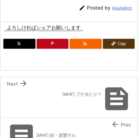

Posted by
Asukalon
よろしければシェアお願いします

Copy

Next

[MHF] プチ当たり？


Prev
[MHF] 続・逆襲サル