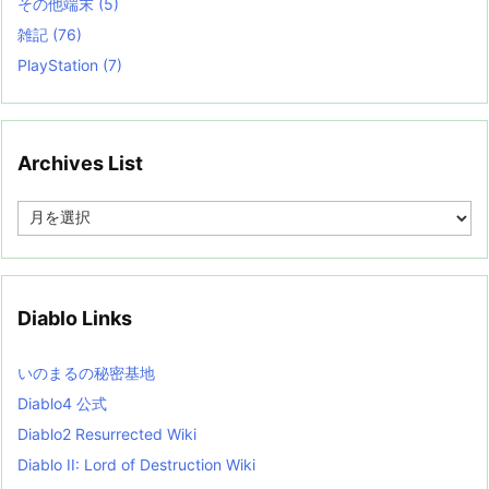
その他端末
(5)
雑記
(76)
PlayStation
(7)
Archives List
A
r
c
h
i
v
Diablo Links
e
s
L
いのまるの秘密基地
i
s
Diablo4 公式
t
Diablo2 Resurrected Wiki
Diablo II: Lord of Destruction Wiki