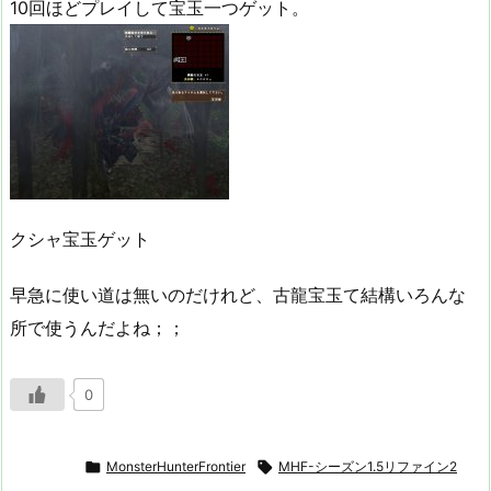
10回ほどプレイして宝玉一つゲット。
クシャ宝玉ゲット
早急に使い道は無いのだけれど、古龍宝玉て結構いろんな
所で使うんだよね；；
0

MonsterHunterFrontier

MHF-シーズン1.5リファイン2