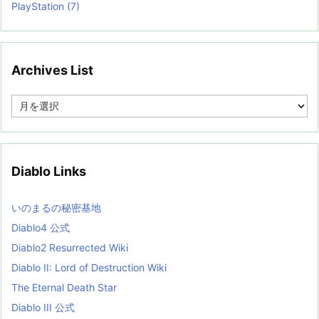
PlayStation
(7)
Archives List
A
r
c
h
i
v
Diablo Links
e
s
L
いのまるの秘密基地
i
s
Diablo4 公式
t
Diablo2 Resurrected Wiki
Diablo II: Lord of Destruction Wiki
The Eternal Death Star
Diablo III 公式