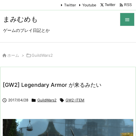

Twitter
Youtube
Twitter
RSS
まみむめも

ゲームのプレイ日記とか

メニュ

サイド

ホーム
>

GuildWars2

前へ

[GW2] Legendary Armor が来るみたい
次へ


2017/04/28

GuildWars2

GW2-ITEM
検索