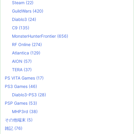
Steam
(22)
GuildWars
(420)
Diablo3
(24)
C9
(135)
MonsterHunterFrontier
(656)
RF Online
(274)
Atlantica
(129)
AION
(57)
TERA
(37)
PS VITA Games
(17)
PS3 Games
(46)
Diablo3-PS3
(28)
PSP Games
(53)
MHP3rd
(38)
その他端末
(5)
雑記
(76)