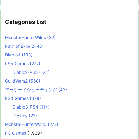
Categories List
MonsterHunterWilds
(32)
Path of Exile 2
(40)
Diablo4
(188)
PS5 Games
(272)
Diablo2-PS5
(124)
GuildWars2
(560)
アーケードシューティング
(43)
PS4 Games
(378)
Diablo3-PS4
(114)
Destiny
(22)
MonsterHunterWorld
(277)
PC Games
(1,939)