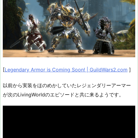
[
Legendary Armor is Coming Soon! | GuildWars2.com
]
以前から実装をほのめかしていたレジェンダリーアーマー
が次のLivingWorldのエピソードと共に来るようです。