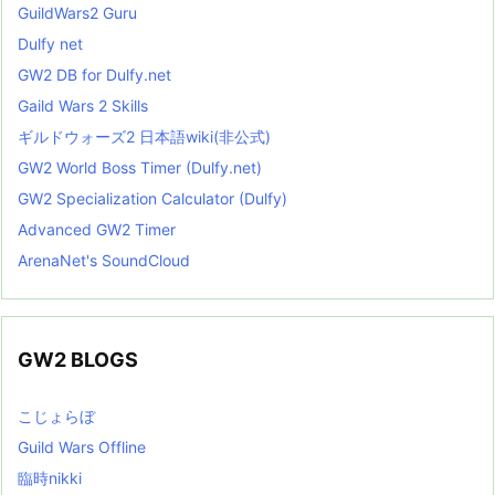
GuildWars2 Guru
Dulfy net
GW2 DB for Dulfy.net
Gaild Wars 2 Skills
ギルドウォーズ2 日本語wiki(非公式)
GW2 World Boss Timer (Dulfy.net)
GW2 Specialization Calculator (Dulfy)
Advanced GW2 Timer
ArenaNet's SoundCloud
GW2 BLOGS
こじょらぼ
Guild Wars Offline
臨時nikki