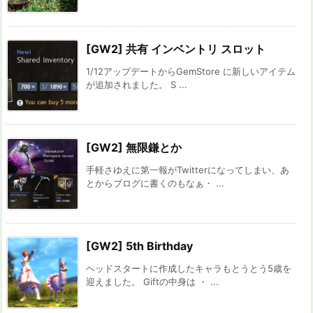
[GW2] 共有 インベントリ スロット
1/12アップデートからGemStore に新しいアイテム
が追加されました。 S ...
[GW2] 無限鎌とか
手軽さゆえに第一報がTwitterになってしまい、あ
とからブログに書くのもなぁ・ ...
[GW2] 5th Birthday
ヘッドスタートに作成したキャラもとうとう5歳を
迎えました。 Giftの中身は ・ ...